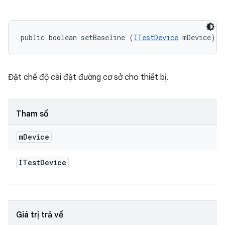
public boolean setBaseline (
ITestDevice
 mDevice)
Đặt chế độ cài đặt đường cơ sở cho thiết bị.
Tham số
m
Device
ITest
Device
Giá trị trả về