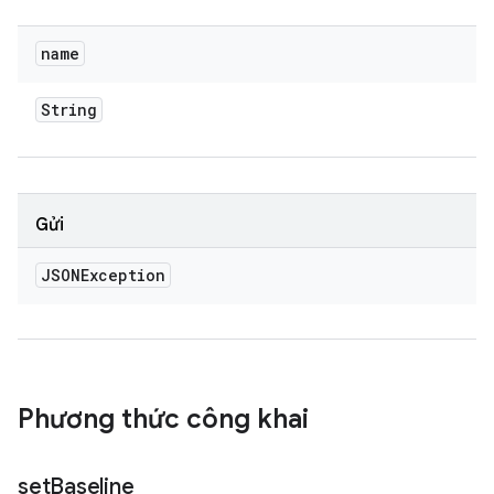
name
String
Gửi
JSONException
Phương thức công khai
set
Baseline