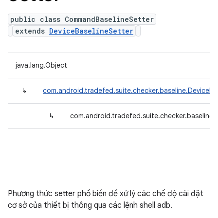
public class CommandBaselineSetter
extends
DeviceBaselineSetter
java.lang.Object
↳
com.android.tradefed.suite.checker.baseline.DeviceBa
↳
com.android.tradefed.suite.checker.baseline
Phương thức setter phổ biến để xử lý các chế độ cài đặt
cơ sở của thiết bị thông qua các lệnh shell adb.