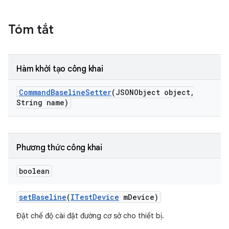
Tóm tắt
Hàm khởi tạo công khai
Command
Baseline
Setter
(JSONObject object
,
String name)
Phương thức công khai
boolean
set
Baseline
(
ITest
Device
m
Device)
Đặt chế độ cài đặt đường cơ sở cho thiết bị.