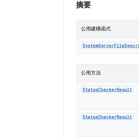
摘要
公用建構函式
System
Server
File
Descr
公用方法
Status
Checker
Result
Status
Checker
Result