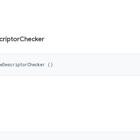
criptor
Checker
leDescriptorChecker ()