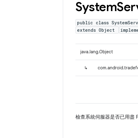
System
Ser
public class SystemServ
extends Object
implem
java.lang.Object
↳
com.android.tradef
檢查系統伺服器是否已用盡 