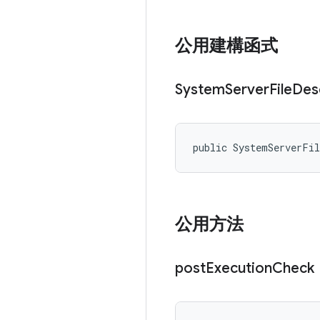
公用建構函式
System
Server
File
Des
public SystemServerFi
公用方法
post
Execution
Check