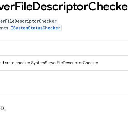
ver
File
Descriptor
Checke
erFileDescriptorChecker
ents
ISystemStatusChecker
ed.suite.checker.SystemServerFileDescriptorChecker
FD。