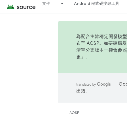
文件
Android 程式碼搜尋工具
為配合主幹穩定開發模型，
布至 AOSP。如要建構及
清單分支版本一律會參照推
更
」。
Go
出錯。
AOSP