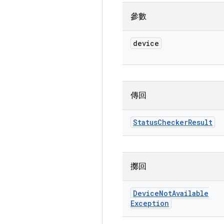
參數
device
傳回
Status
Checker
Result
擲回
Device
Not
Available
Exception