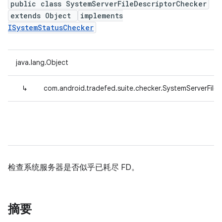
public class SystemServerFileDescriptorChecker
extends Object
implements
ISystemStatusChecker
java.lang.Object
↳
com.android.tradefed.suite.checker.SystemServerFile
检查系统服务器是否似乎已耗尽 FD。
摘要