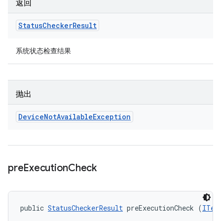
返回
Status
Checker
Result
系统状态检查结果
抛出
Device
Not
Available
Exception
pre
Execution
Check
public 
StatusCheckerResult
 preExecutionCheck (
ITes