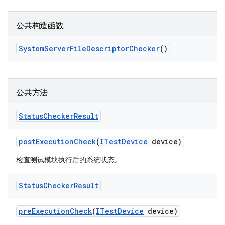
公共构造函数
System
Server
File
Descriptor
Checker
()
公共方法
Status
Checker
Result
post
Execution
Check
(
ITest
Device
device)
检查测试模块执行后的系统状态。
Status
Checker
Result
pre
Execution
Check
(
ITest
Device
device)