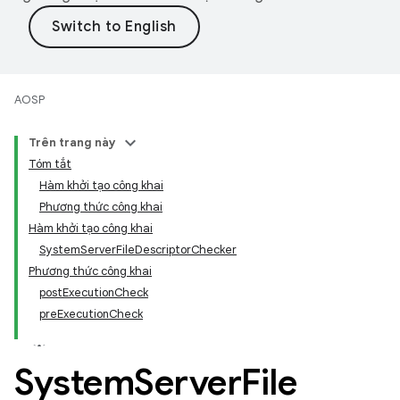
AOSP
Trên trang này
Tóm tắt
Hàm khởi tạo công khai
Phương thức công khai
Hàm khởi tạo công khai
SystemServerFileDescriptorChecker
Phương thức công khai
postExecutionCheck
preExecutionCheck
System
Server
File