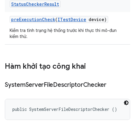
Status
Checker
Result
pre
Execution
Check
(
ITest
Device
device)
Kiểm tra tình trạng hệ thống trước khi thực thi mô-đun
kiểm thử.
Hàm khởi tạo công khai
System
Server
File
Descriptor
Checker
public SystemServerFileDescriptorChecker ()