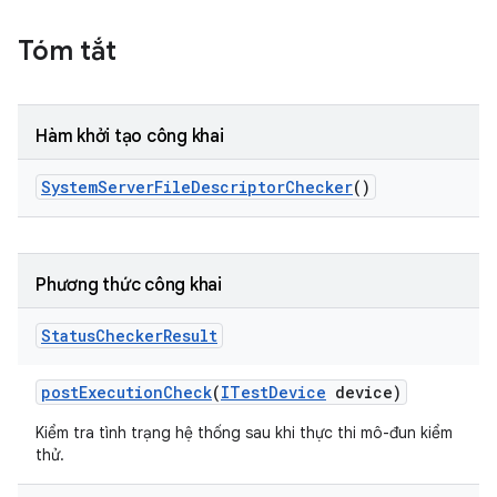
Tóm tắt
Hàm khởi tạo công khai
System
Server
File
Descriptor
Checker
()
Phương thức công khai
Status
Checker
Result
post
Execution
Check
(
ITest
Device
device)
Kiểm tra tình trạng hệ thống sau khi thực thi mô-đun kiểm
thử.