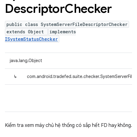
Descriptor
Checker
public class SystemServerFileDescriptorChecker
extends Object
implements
ISystemStatusChecker
java.lang.Object
↳
com.android.tradefed.suite.checker.SystemServerFile
Kiểm tra xem máy chủ hệ thống có sắp hết FD hay không.