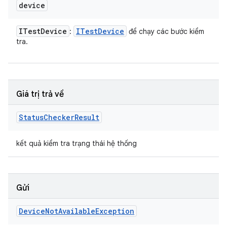
device
ITest
Device
ITest
Device
:
để chạy các bước kiểm
tra.
Giá trị trả về
Status
Checker
Result
kết quả kiểm tra trạng thái hệ thống
Gửi
Device
Not
Available
Exception