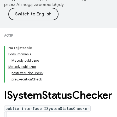
przez AI mogą zawierać błędy.
AOSP
Na tej stronie
Podsumowanie
Metody publiczne
Metody publiczne
postExecutionCheck
preExecutionCheck
ISystem
Status
Checker
public interface ISystemStatusChecker