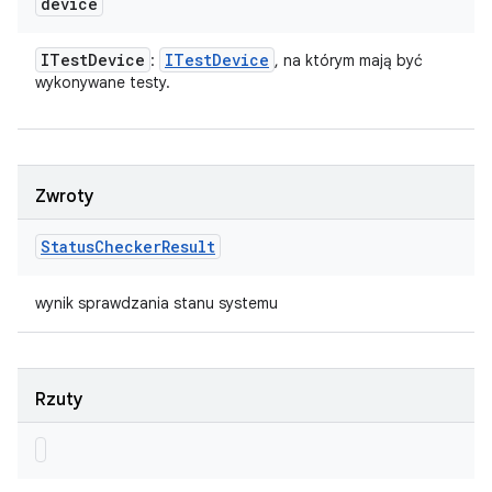
device
ITest
Device
ITest
Device
:
, na którym mają być
wykonywane testy.
Zwroty
Status
Checker
Result
wynik sprawdzania stanu systemu
Rzuty