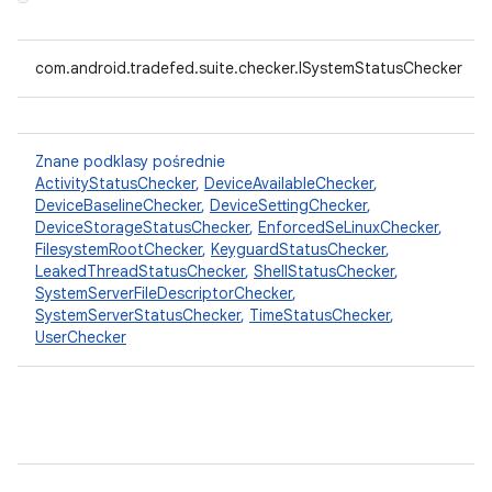
com.android.tradefed.suite.checker.ISystemStatusChecker
Znane podklasy pośrednie
ActivityStatusChecker
,
DeviceAvailableChecker
,
DeviceBaselineChecker
,
DeviceSettingChecker
,
DeviceStorageStatusChecker
,
EnforcedSeLinuxChecker
,
FilesystemRootChecker
,
KeyguardStatusChecker
,
LeakedThreadStatusChecker
,
ShellStatusChecker
,
SystemServerFileDescriptorChecker
,
SystemServerStatusChecker
,
TimeStatusChecker
,
UserChecker