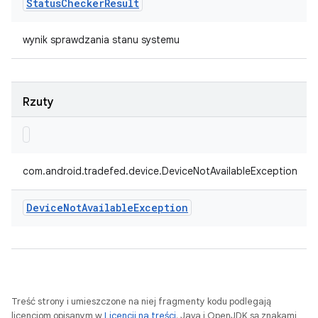
Status
Checker
Result
wynik sprawdzania stanu systemu
Rzuty
com.android.tradefed.device.DeviceNotAvailableException
Device
Not
Available
Exception
Treść strony i umieszczone na niej fragmenty kodu podlegają
licencjom opisanym w
Licencji na treści
. Java i OpenJDK są znakami