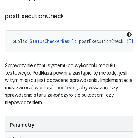
post
Execution
Check
public 
StatusCheckerResult
 postExecutionCheck (
ITe
Sprawdzanie stanu systemu po wykonaniu modułu
testowego. Podklasa powinna zastąpić tę metodę, jeśli
w tym miejscu jest pożądane sprawdzenie. Implementacja
musi zwrócić wartość
boolean
, aby wskazać, czy
sprawdzenie stanu zakończyło się sukcesem, czy
niepowodzeniem.
Parametry