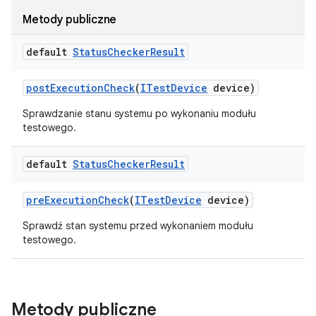
Metody publiczne
default
Status
Checker
Result
post
Execution
Check
(
ITest
Device
device)
Sprawdzanie stanu systemu po wykonaniu modułu
testowego.
default
Status
Checker
Result
pre
Execution
Check
(
ITest
Device
device)
Sprawdź stan systemu przed wykonaniem modułu
testowego.
Metody publiczne