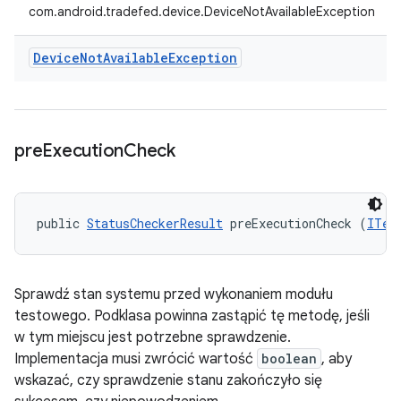
com.android.tradefed.device.DeviceNotAvailableException
Device
Not
Available
Exception
pre
Execution
Check
public 
StatusCheckerResult
 preExecutionCheck (
ITes
Sprawdź stan systemu przed wykonaniem modułu
testowego. Podklasa powinna zastąpić tę metodę, jeśli
w tym miejscu jest potrzebne sprawdzenie.
Implementacja musi zwrócić wartość
boolean
, aby
wskazać, czy sprawdzenie stanu zakończyło się