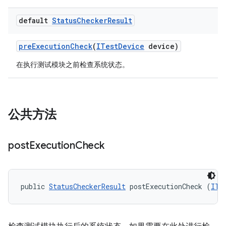
default
Status
Checker
Result
pre
Execution
Check
(
ITest
Device
device)
在执行测试模块之前检查系统状态。
公共方法
post
Execution
Check
public 
StatusCheckerResult
 postExecutionCheck (
ITe