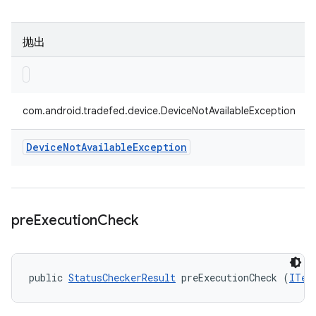
抛出
com.android.tradefed.device.DeviceNotAvailableException
Device
Not
Available
Exception
pre
Execution
Check
public 
StatusCheckerResult
 preExecutionCheck (
ITes