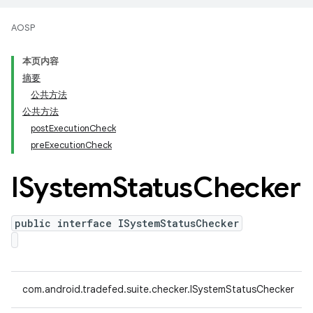
AOSP
本页内容
摘要
公共方法
公共方法
postExecutionCheck
preExecutionCheck
ISystem
Status
Checker
public interface ISystemStatusChecker
com.android.tradefed.suite.checker.ISystemStatusChecker