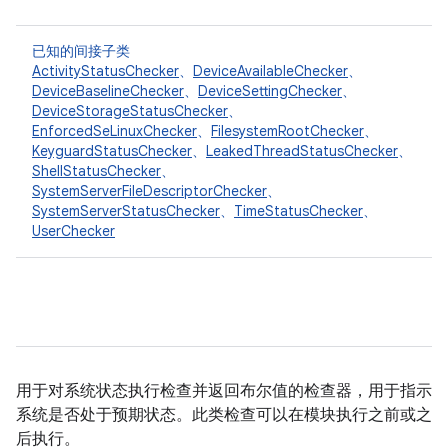
已知的间接子类
ActivityStatusChecker
、
DeviceAvailableChecker
、
DeviceBaselineChecker
、
DeviceSettingChecker
、
DeviceStorageStatusChecker
、
EnforcedSeLinuxChecker
、
FilesystemRootChecker
、
KeyguardStatusChecker
、
LeakedThreadStatusChecker
、
ShellStatusChecker
、
SystemServerFileDescriptorChecker
、
SystemServerStatusChecker
、
TimeStatusChecker
、
UserChecker
用于对系统状态执行检查并返回布尔值的检查器，用于指示
系统是否处于预期状态。此类检查可以在模块执行之前或之
后执行。