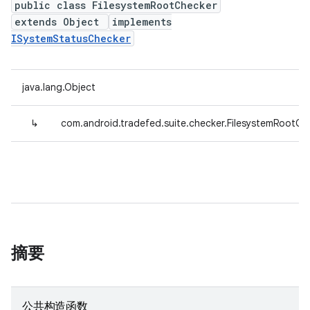
public class FilesystemRootChecker
extends Object
implements
ISystemStatusChecker
java.lang.Object
↳
com.android.tradefed.suite.checker.FilesystemRootCh
摘要
公共构造函数