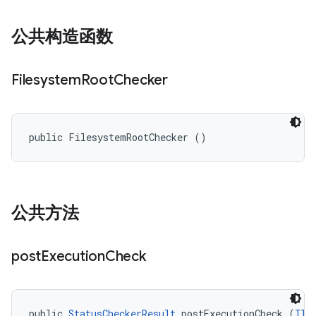
公共构造函数
Filesystem
Root
Checker
public FilesystemRootChecker ()
公共方法
post
Execution
Check
public 
StatusCheckerResult
 postExecutionCheck (
ITe