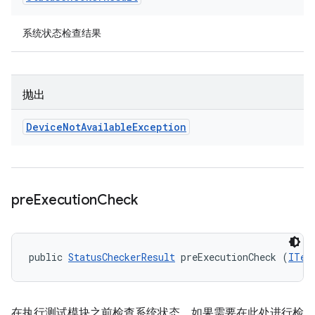
系统状态检查结果
抛出
Device
Not
Available
Exception
pre
Execution
Check
public 
StatusCheckerResult
 preExecutionCheck (
ITes
在执行测试模块之前检查系统状态。如果需要在此处进行检