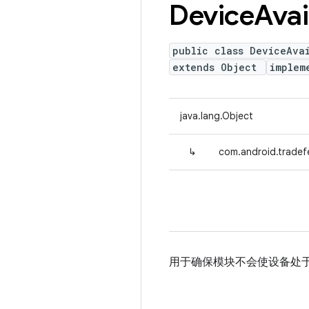
Device
Avai
public class DeviceAva
extends Object
implem
java.lang.Object
↳
com.android.tradef
用于确保模块不会使设备处