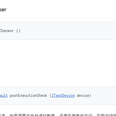
ker
Checker ()
sult
 postExecutionCheck (
ITestDevice
 device)