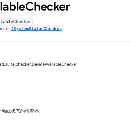
lable
Checker
ilableChecker
ents
ISystemStatusChecker
ed.suite.checker.DeviceAvailableChecker
于离线状态的检查器。