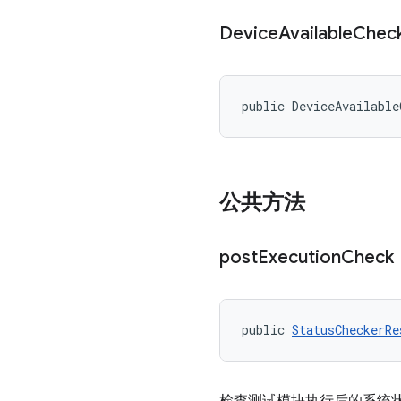
Device
Available
Chec
public DeviceAvailable
公共方法
post
Execution
Check
public 
StatusCheckerRe