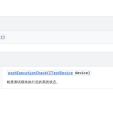
r
()
post
Execution
Check
(
ITest
Device
device)
检查测试模块执行后的系统状态。