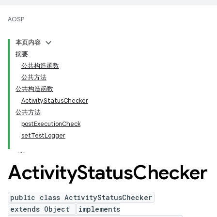
AOSP
本页内容
摘要
公共构造函数
公共方法
公共构造函数
ActivityStatusChecker
公共方法
postExecutionCheck
setTestLogger
Activity
Status
Checker
public class ActivityStatusChecker
extends Object
implements