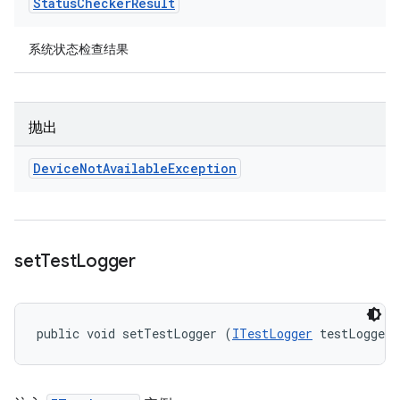
Status
Checker
Result
系统状态检查结果
抛出
Device
Not
Available
Exception
set
Test
Logger
public void setTestLogger (
ITestLogger
 testLogger)