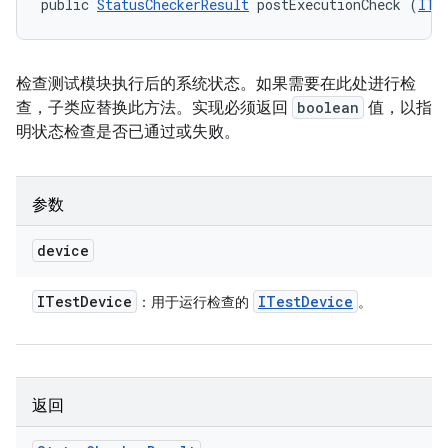
public 
StatusCheckerResult
 postExecutionCheck (
ITe
检查测试模块执行后的系统状态。如果需要在此处进行检
查，子类应替换此方法。实现必须返回
boolean
值，以指
明状态检查是否已通过或失败。
参数
device
ITest
Device
ITest
Device
：用于运行检查的
。
返回