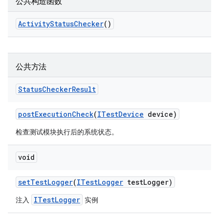
公共构造函数
Activity
Status
Checker
()
公共方法
Status
Checker
Result
post
Execution
Check
(
ITest
Device
device)
检查测试模块执行后的系统状态。
void
set
Test
Logger
(
ITest
Logger
test
Logger)
ITestLogger
注入
实例