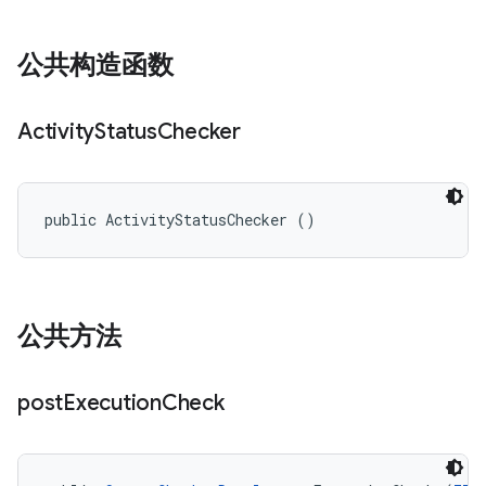
公共构造函数
Activity
Status
Checker
public ActivityStatusChecker ()
公共方法
post
Execution
Check