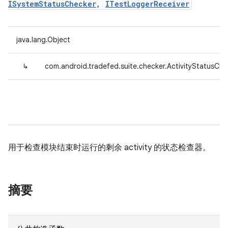
ISystemStatusChecker
,
ITestLoggerReceiver
java.lang.Object
↳
com.android.tradefed.suite.checker.ActivityStatusChe
用于检查模块结束时运行的剩余 activity 的状态检查器。
摘要