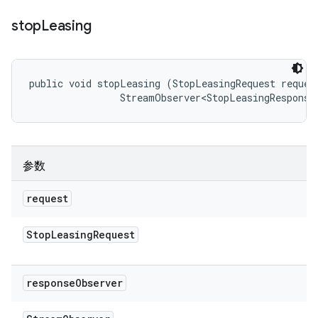
stop
Leasing
public void stopLeasing (StopLeasingRequest request
                StreamObserver<StopLeasingResponse
参数
request
Stop
Leasing
Request
response
Observer