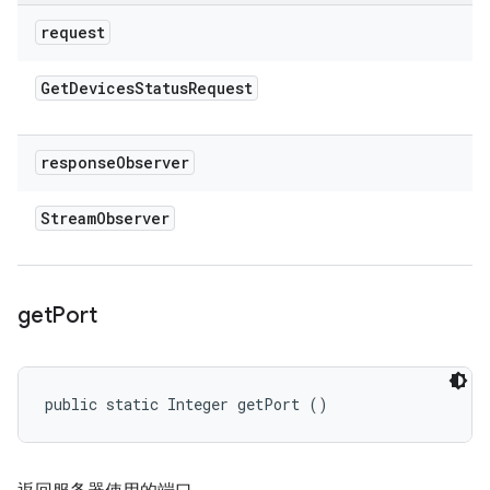
request
Get
Devices
Status
Request
response
Observer
Stream
Observer
get
Port
public static Integer getPort ()