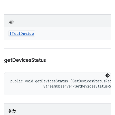
返回
ITest
Device
get
Devices
Status
public void getDevicesStatus (GetDevicesStatusReque
                StreamObserver<GetDevicesStatusRes
参数