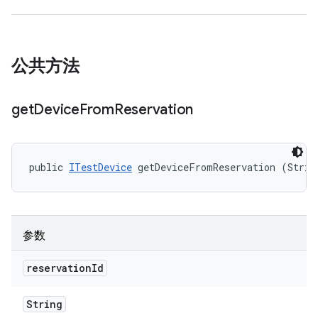
公共方法
get
Device
From
Reservation
public 
ITestDevice
 getDeviceFromReservation (Strin
参数
reservation
Id
String