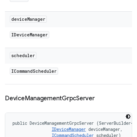
device
Manager
IDevice
Manager
scheduler
ICommand
Scheduler
Device
Management
Grpc
Server
public DeviceManagementGrpcServer (ServerBuilder<?>
IDeviceManager
 deviceManager, 

ICommandScheduler
 scheduler)