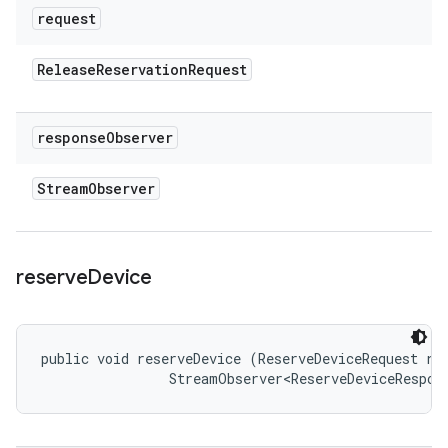
request
Release
Reservation
Request
response
Observer
Stream
Observer
reserve
Device
public void reserveDevice (ReserveDeviceRequest req
                StreamObserver<ReserveDeviceRespon