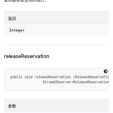
返回服务器使用的端口。
返回
Integer
release
Reservation
public void releaseReservation (ReleaseReservationR
                StreamObserver<ReleaseReservationR
参数