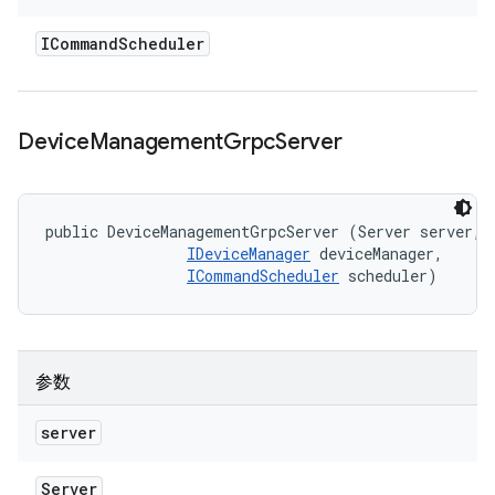
ICommand
Scheduler
Device
Management
Grpc
Server
public DeviceManagementGrpcServer (Server server, 

IDeviceManager
 deviceManager, 

ICommandScheduler
 scheduler)
参数
server
Server