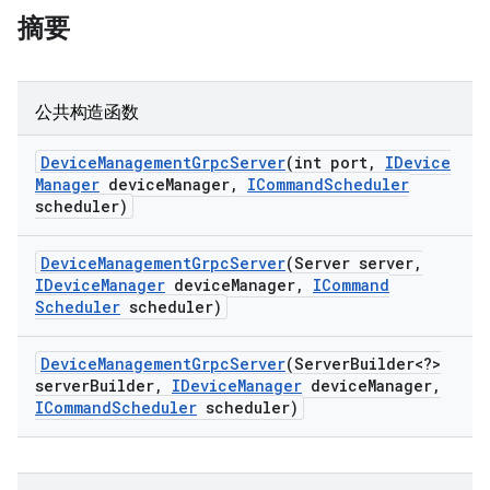
摘要
公共构造函数
Device
Management
Grpc
Server
(int port
,
IDevice
Manager
device
Manager
,
ICommand
Scheduler
scheduler)
Device
Management
Grpc
Server
(Server server
,
IDevice
Manager
device
Manager
,
ICommand
Scheduler
scheduler)
Device
Management
Grpc
Server
(Server
Builder<?>
server
Builder
,
IDevice
Manager
device
Manager
,
ICommand
Scheduler
scheduler)