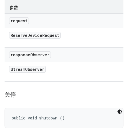
参数
request
Reserve
Device
Request
response
Observer
Stream
Observer
关停
public void shutdown ()