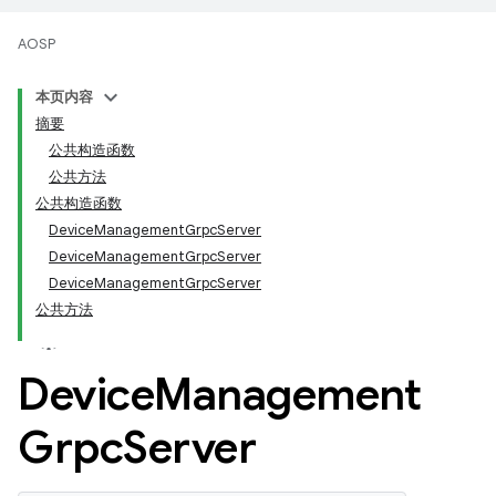
AOSP
本页内容
摘要
公共构造函数
公共方法
公共构造函数
DeviceManagementGrpcServer
DeviceManagementGrpcServer
DeviceManagementGrpcServer
公共方法
Device
Management
Grpc
Server