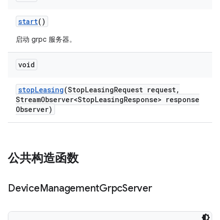
start
()
启动 grpc 服务器。
void
stop
Leasing
(Stop
Leasing
Request request
,
Stream
Observer<Stop
Leasing
Response> response
Observer)
公共构造函数
Device
Management
Grpc
Server