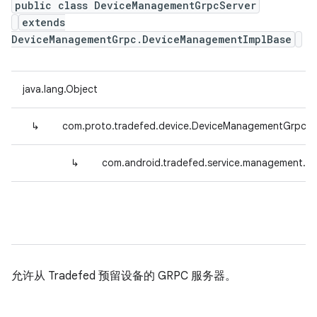
public class DeviceManagementGrpcServer
extends
DeviceManagementGrpc.DeviceManagementImplBase
java.lang.Object
↳
com.proto.tradefed.device.DeviceManagementGrpc.
↳
com.android.tradefed.service.management.
允许从 Tradefed 预留设备的 GRPC 服务器。