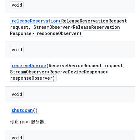
void
release
Reservation
(Release
Reservation
Request
request
,
Stream
Observer<Release
Reservation
Response> response
Observer)
void
reserve
Device
(Reserve
Device
Request request
,
Stream
Observer<Reserve
Device
Response>
response
Observer)
void
shutdown
()
停止 grpc 服务器。
void