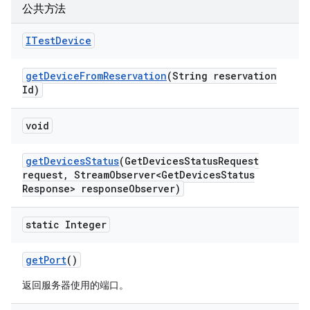
公共方法
ITest
Device
get
Device
From
Reservation
(String reservation
Id)
void
get
Devices
Status
(Get
Devices
Status
Request
request
,
Stream
Observer<Get
Devices
Status
Response> response
Observer)
static Integer
get
Port
()
返回服务器使用的端口。