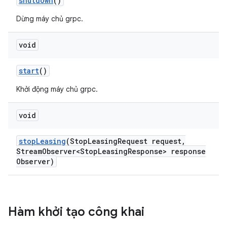
shutdown
()
Dừng máy chủ grpc.
void
start
()
Khởi động máy chủ grpc.
void
stop
Leasing
(Stop
Leasing
Request request
,
Stream
Observer<Stop
Leasing
Response> response
Observer)
Hàm khởi tạo công khai