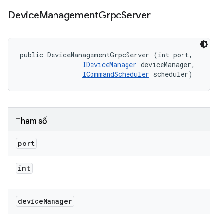
Device
Management
Grpc
Server
public DeviceManagementGrpcServer (int port, 

IDeviceManager
 deviceManager, 

ICommandScheduler
 scheduler)
Tham số
port
int
device
Manager