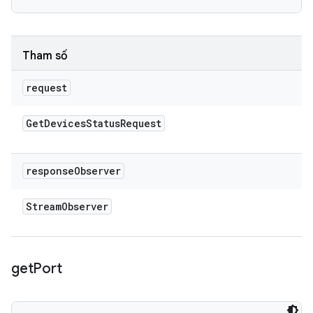
Tham số
request
Get
Devices
Status
Request
response
Observer
Stream
Observer
get
Port