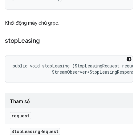
Khởi động máy chủ grpc.
stop
Leasing
public void stopLeasing (StopLeasingRequest request
                StreamObserver<StopLeasingResponse
Tham số
request
Stop
Leasing
Request