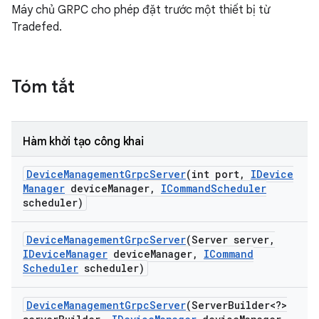
Máy chủ GRPC cho phép đặt trước một thiết bị từ
Tradefed.
Tóm tắt
Hàm khởi tạo công khai
Device
Management
Grpc
Server
(int port
,
IDevice
Manager
device
Manager
,
ICommand
Scheduler
scheduler)
Device
Management
Grpc
Server
(Server server
,
IDevice
Manager
device
Manager
,
ICommand
Scheduler
scheduler)
Device
Management
Grpc
Server
(Server
Builder<?>