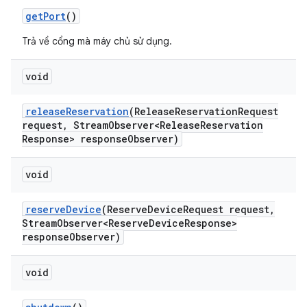
get
Port
()
Trả về cổng mà máy chủ sử dụng.
void
release
Reservation
(Release
Reservation
Request
request
,
Stream
Observer<Release
Reservation
Response> response
Observer)
void
reserve
Device
(Reserve
Device
Request request
,
Stream
Observer<Reserve
Device
Response>
response
Observer)
void