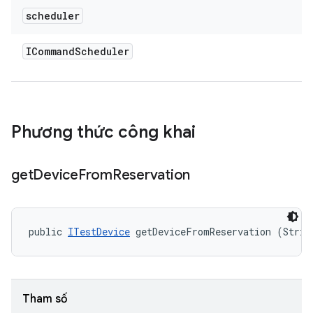
scheduler
ICommand
Scheduler
Phương thức công khai
get
Device
From
Reservation
public 
ITestDevice
 getDeviceFromReservation (Strin
Tham số