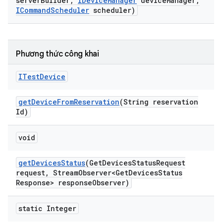
server
Builder
,
IDevice
Manager
device
Manager
,
ICommand
Scheduler
scheduler)
Phương thức công khai
ITest
Device
get
Device
From
Reservation
(String reservation
Id)
void
get
Devices
Status
(Get
Devices
Status
Request
request
,
Stream
Observer<Get
Devices
Status
Response> response
Observer)
static Integer