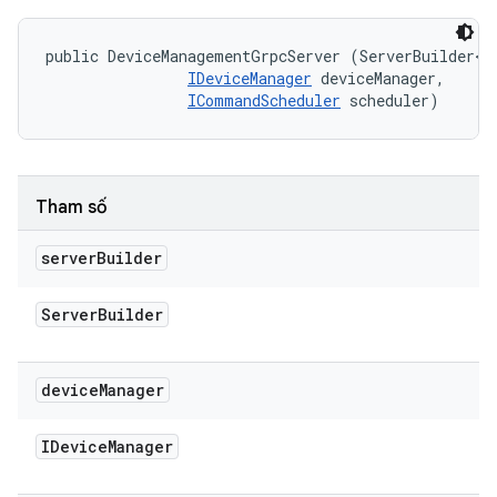
public DeviceManagementGrpcServer (ServerBuilder<?>
IDeviceManager
 deviceManager, 

ICommandScheduler
 scheduler)
Tham số
server
Builder
Server
Builder
device
Manager
IDevice
Manager