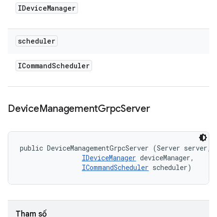
IDevice
Manager
scheduler
ICommand
Scheduler
Device
Management
Grpc
Server
public DeviceManagementGrpcServer (Server server, 

IDeviceManager
 deviceManager, 

ICommandScheduler
 scheduler)
Tham số