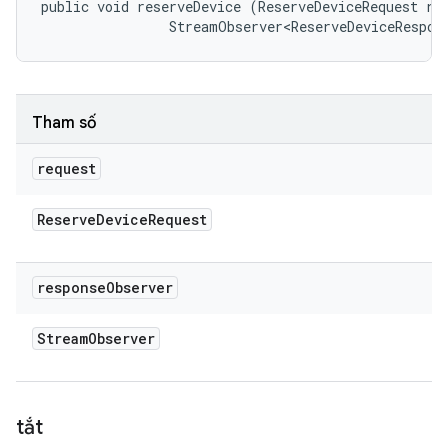
public void reserveDevice (ReserveDeviceRequest req
                StreamObserver<ReserveDeviceRespon
Tham số
request
Reserve
Device
Request
response
Observer
Stream
Observer
tắt