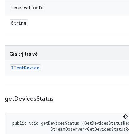
reservation
Id
String
Giá trị trả về
ITest
Device
get
Devices
Status
public void getDevicesStatus (GetDevicesStatusReque
                StreamObserver<GetDevicesStatusRes