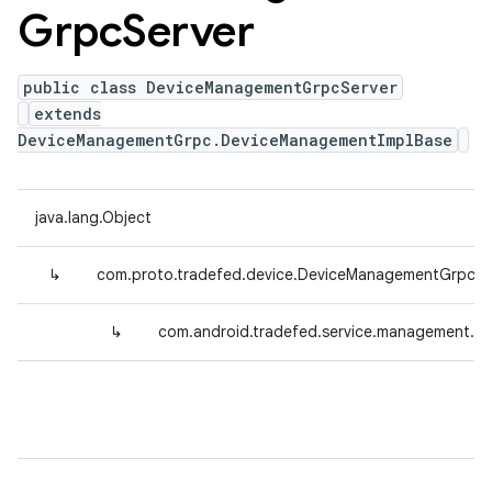
Grpc
Server
public class DeviceManagementGrpcServer
extends
DeviceManagementGrpc.DeviceManagementImplBase
java.lang.Object
↳
com.proto.tradefed.device.DeviceManagementGrpc.
↳
com.android.tradefed.service.management.