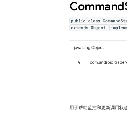
Command
public class CommandSt
extends Object
implem
java.lang.Object
↳
com.android.trade
用于帮助监控和更新调用状