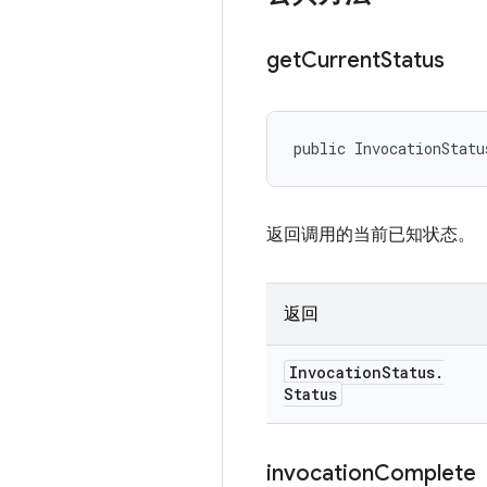
get
Current
Status
public InvocationStatu
返回调用的当前已知状态。
返回
Invocation
Status
.
Status
invocation
Complete