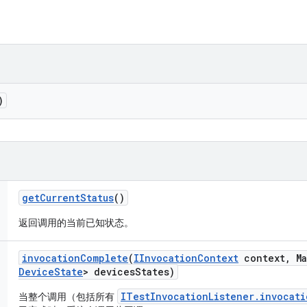
)
get
Current
Status
()
返回调用的当前已知状态。
invocation
Complete
(
IInvocation
Context
context
,
Ma
Device
State
> devices
States)
ITestInvocationListener.invocat
当整个调用（包括所有