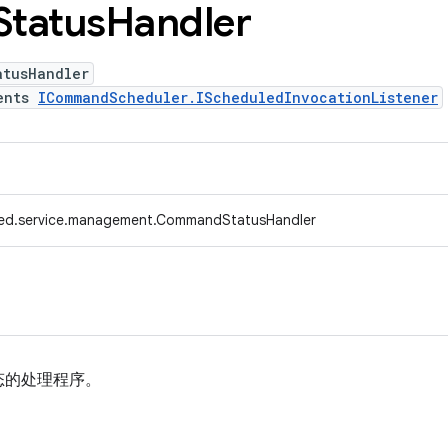
Status
Handler
atusHandler
ents
ICommandScheduler.IScheduledInvocationListener
fed.service.management.CommandStatusHandler
态的处理程序。