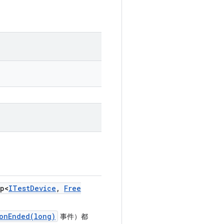
p<
ITest
Device
,
Free
ionEnded(long)
事件）都