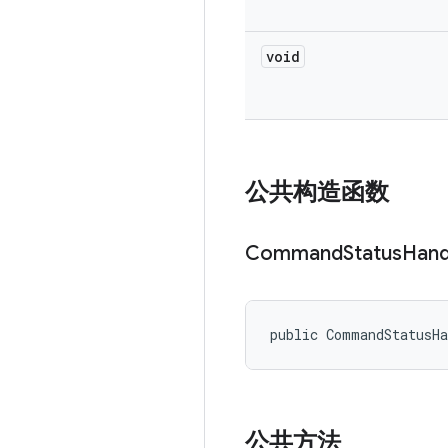
void
公共构造函数
Command
Status
Hand
public CommandStatusH
公共方法