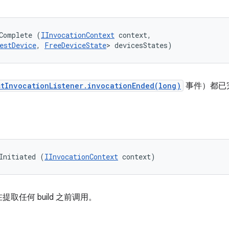
Complete (
IInvocationContext
 context, 

estDevice
, 
FreeDeviceState
> devicesStates)
stInvocationListener.invocationEnded(long)
事件）都已
Initiated (
IInvocationContext
 context)
任何 build 之前调用。