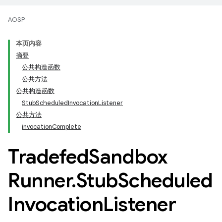
AOSP
本页内容
摘要
公共构造函数
公共方法
公共构造函数
StubScheduledInvocationListener
公共方法
invocationComplete
Tradefed
Sandbox
Runner
.
Stub
Scheduled
Invocation
Listener