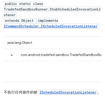
public static class
TradefedSandboxRunner.StubScheduledInvocationLi
stener
extends Object
implements
ICommandScheduler.IScheduledInvocationListener
java.lang.Object
↳
com.android.tradefed.sandbox.TradefedSandboxRunne
不执行任何操作的桩
IScheduledInvocationListener
。