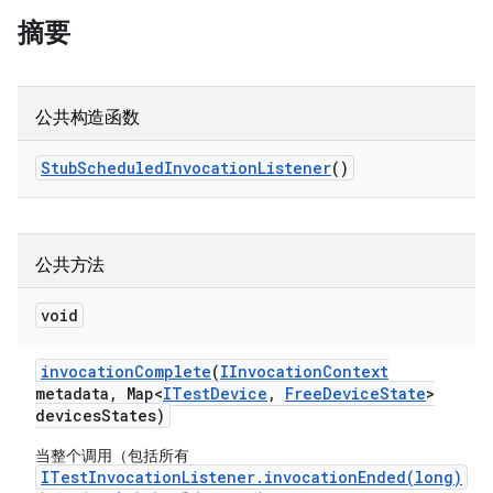
摘要
公共构造函数
Stub
Scheduled
Invocation
Listener
()
公共方法
void
invocation
Complete
(
IInvocation
Context
metadata
,
Map<
ITest
Device
,
Free
Device
State
>
devices
States)
当整个调用（包括所有
ITestInvocationListener.invocationEnded(long)