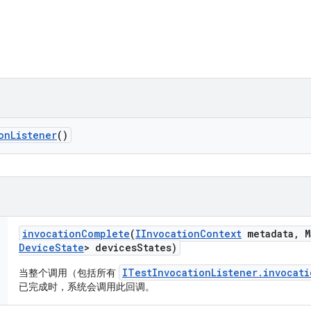
on
Listener
()
invocation
Complete
(
IInvocation
Context
metadata
,
M
Device
State
> devices
States)
ITestInvocationListener.invocat
当整个调用（包括所有
已完成时，系统会调用此回调。