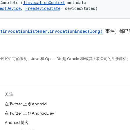
Complete (
IInvocationContext
 metadata, 

estDevice
, 
FreeDeviceState
> devicesStates)
stInvocationListener.invocationEnded(long)
事件）都已
所述许可的限制。Java 和 OpenJDK 是 Oracle 和/或其关联公司的注册商标
关注
在 Twitter 上 @Android
在 Twitter 上 @AndroidDev
Android 博客