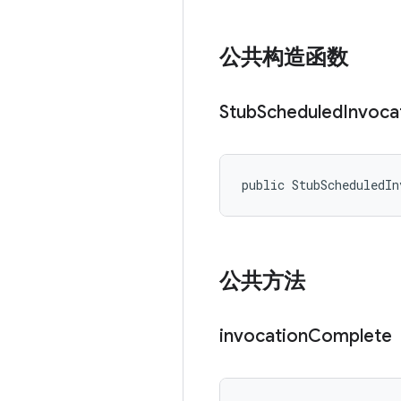
公共构造函数
Stub
Scheduled
Invoca
public StubScheduledIn
公共方法
invocation
Complete