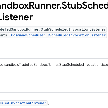
andbox
Runner
.
Stub
Sched
Listener
adefedSandboxRunner.StubScheduledInvocationListener
ents
ICommandScheduler.IScheduledInvocationListener
fed.sandbox.TradefedSandboxRunner.StubScheduledInvocationListe
duledInvocationListener
。