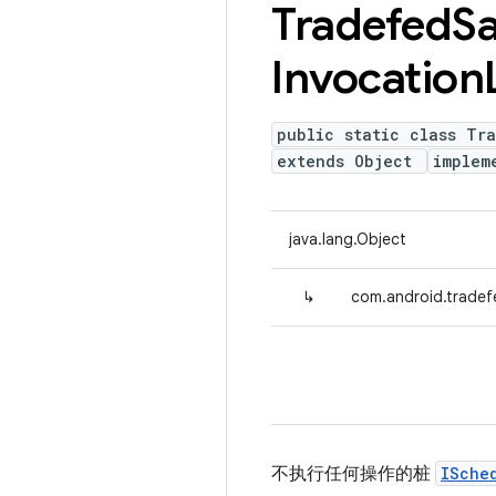
Tradefed
S
Invocation
public static class Tr
extends Object
implem
java.lang.Object
↳
com.android.trade
不执行任何操作的桩
ISche