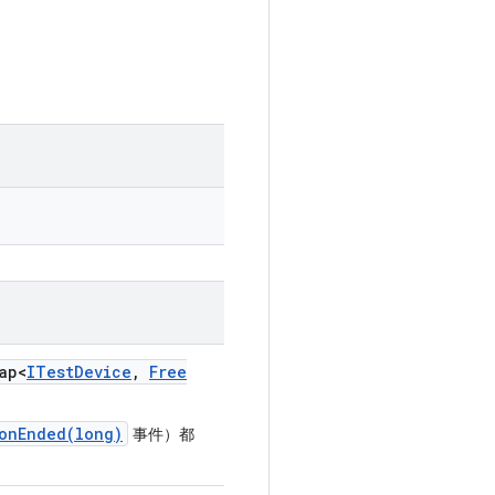
ap<
ITest
Device
,
Free
ionEnded(long)
事件）都