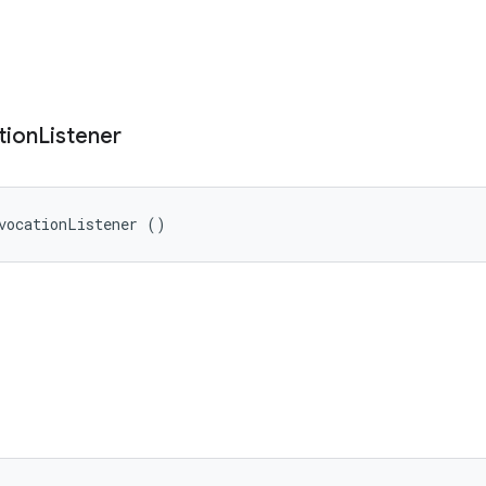
tion
Listener
vocationListener ()