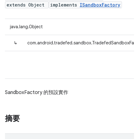
extends Object
implements
ISandboxFactory
java.lang.Object
↳
com.android.tradefed.sandbox.TradefedSandboxFact
SandboxFactory 的預設實作
摘要