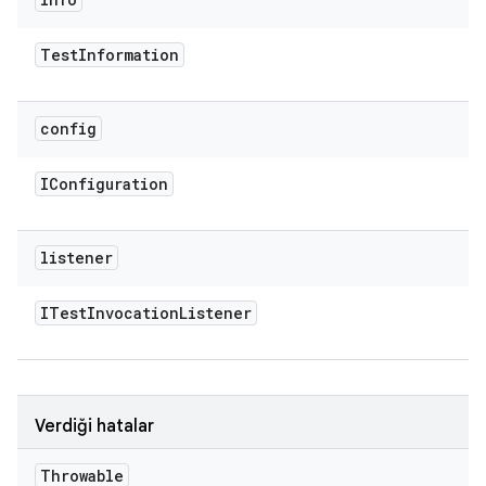
Test
Information
config
IConfiguration
listener
ITest
Invocation
Listener
Verdiği hatalar
Throwable