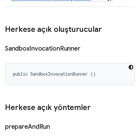
Herkese açık oluşturucular
Sandbox
Invocation
Runner
public SandboxInvocationRunner ()
Herkese açık yöntemler
prepare
And
Run