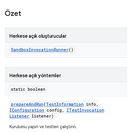
Özet
Herkese açık oluşturucular
Sandbox
Invocation
Runner
()
Herkese açık yöntemler
static boolean
prepare
And
Run
(
Test
Information
info
,
IConfiguration
config
,
ITest
Invocation
Listener
listener)
Kurulumu yapın ve testleri çalıştırın.