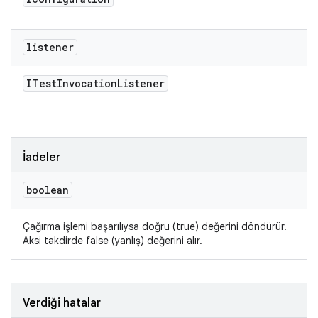
listener
ITest
Invocation
Listener
İadeler
boolean
Çağırma işlemi başarılıysa doğru (true) değerini döndürür.
Aksi takdirde false (yanlış) değerini alır.
Verdiği hatalar