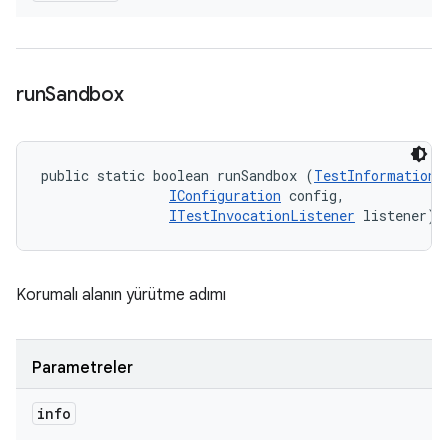
run
Sandbox
public static boolean runSandbox (
TestInformation
 
IConfiguration
 config, 

ITestInvocationListener
 listener)
Korumalı alanın yürütme adımı
Parametreler
info