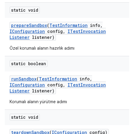
static void
prepare
Sandbox
(
Test
Information
info
,
IConfiguration
config
,
ITest
Invocation
Listener
listener)
Özel korumalı alanın hazırlık adımı
static boolean
run
Sandbox
(
Test
Information
info
,
IConfiguration
config
,
ITest
Invocation
Listener
listener)
Korumalı alanın yürütme adımı
static void
teardown
Sandbox
(
IConfiguration
config)