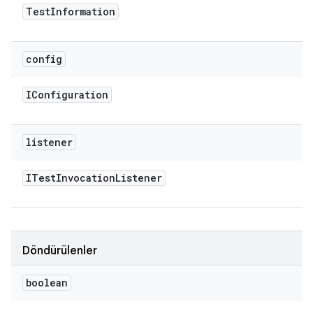
Test
Information
config
IConfiguration
listener
ITest
Invocation
Listener
Döndürülenler
boolean