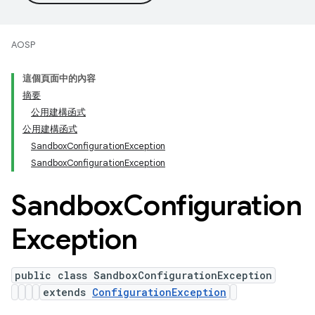
AOSP
這個頁面中的內容
摘要
公用建構函式
公用建構函式
SandboxConfigurationException
SandboxConfigurationException
Sandbox
Configuration
Exception
public class SandboxConfigurationException
extends
ConfigurationException