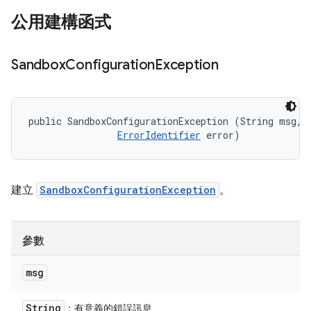
公用建構函式
Sandbox
Configuration
Exception
public SandboxConfigurationException (String msg, 

ErrorIdentifier
 error)
建立
SandboxConfigurationException
。
參數
msg
String
：有意義的錯誤訊息