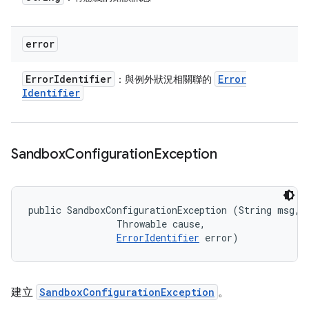
error
Error
Identifier
Error
：與例外狀況相關聯的
Identifier
Sandbox
Configuration
Exception
public SandboxConfigurationException (String msg, 

                Throwable cause, 

ErrorIdentifier
 error)
建立
SandboxConfigurationException
。