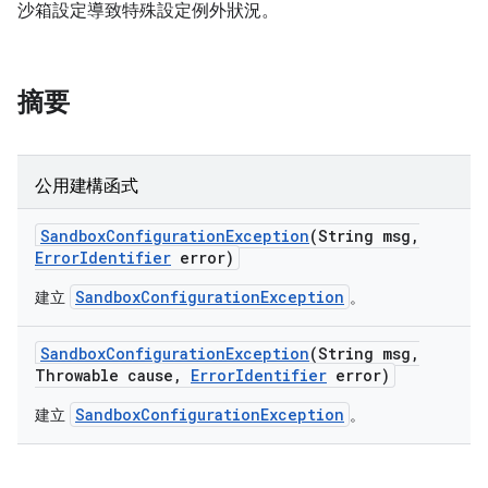
沙箱設定導致特殊設定例外狀況。
摘要
公用建構函式
Sandbox
Configuration
Exception
(String msg
,
Error
Identifier
error)
SandboxConfigurationException
建立
。
Sandbox
Configuration
Exception
(String msg
,
Throwable cause
,
Error
Identifier
error)
SandboxConfigurationException
建立
。