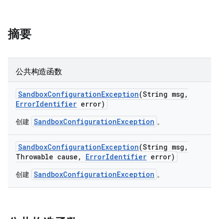
摘要
公共构造函数
Sandbox
Configuration
Exception
(String msg
,
Error
Identifier
error)
SandboxConfigurationException
创建
。
Sandbox
Configuration
Exception
(String msg
,
Throwable cause
,
Error
Identifier
error)
SandboxConfigurationException
创建
。