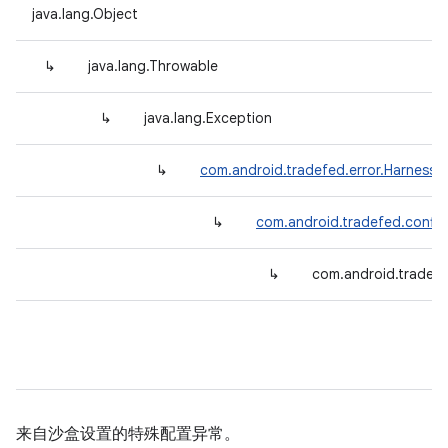
java.lang.Object
↳
java.lang.Throwable
↳
java.lang.Exception
↳
com.android.tradefed.error.HarnessE
↳
com.android.tradefed.config
↳
com.android.tradef
来自沙盒设置的特殊配置异常。