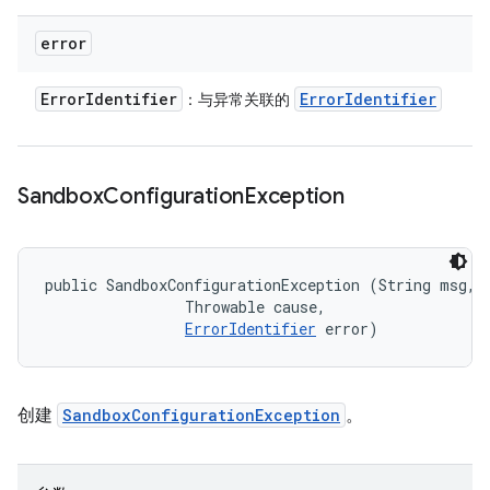
error
Error
Identifier
Error
Identifier
：与异常关联的
Sandbox
Configuration
Exception
public SandboxConfigurationException (String msg, 

                Throwable cause, 

ErrorIdentifier
 error)
创建
SandboxConfigurationException
。