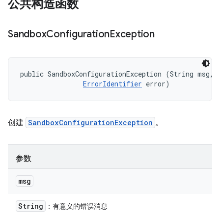
公共构造函数
Sandbox
Configuration
Exception
public SandboxConfigurationException (String msg, 

ErrorIdentifier
 error)
创建
SandboxConfigurationException
。
参数
msg
String
：有意义的错误消息