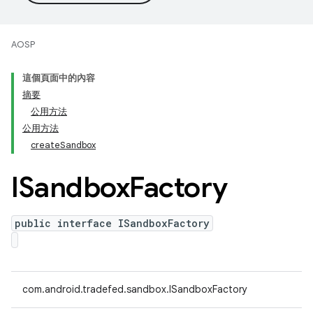
AOSP
這個頁面中的內容
摘要
公用方法
公用方法
createSandbox
ISandbox
Factory
public interface ISandboxFactory
com.android.tradefed.sandbox.ISandboxFactory