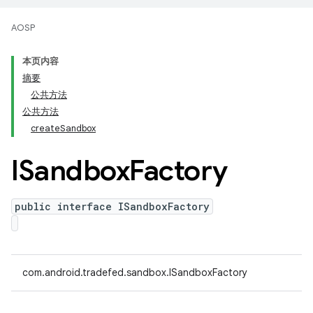
AOSP
本页内容
摘要
公共方法
公共方法
createSandbox
ISandbox
Factory
public interface ISandboxFactory
com.android.tradefed.sandbox.ISandboxFactory