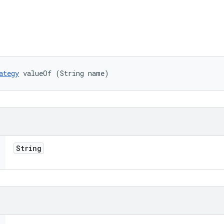
ategy
 valueOf (String name)
String