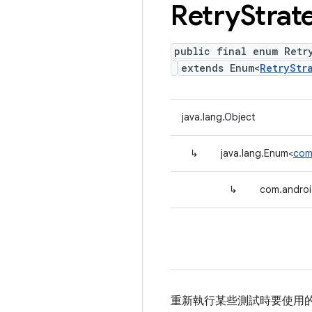
Retry
Strat
public final enum Retr
extends Enum<
RetryStr
java.lang.Object
↳
java.lang.Enum<
com
↳
com.androi
重新執行某些測試時要使用