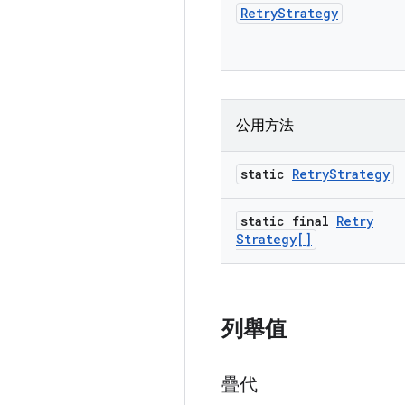
Retry
Strategy
公用方法
static
Retry
Strategy
static final
Retry
Strategy[]
列舉值
疊代