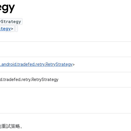
egy
yStrategy
ategy
>
.android.tradefed.retry.RetryStrategy
>
d.tradefed.retry.RetryStrategy
的重試策略。