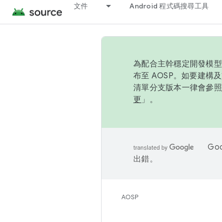
文件
Android 程式碼搜尋工具
為配合主幹穩定開發模型，
布至 AOSP。如要建構及
清單分支版本一律會參照推
更
」。
Go
出錯。
AOSP