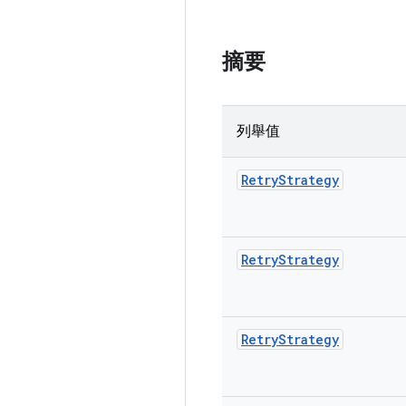
摘要
列舉值
Retry
Strategy
Retry
Strategy
Retry
Strategy