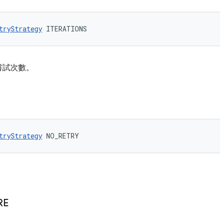
tryStrategy
 ITERATIONS
嘗試次數。
tryStrategy
 NO_RETRY
RE