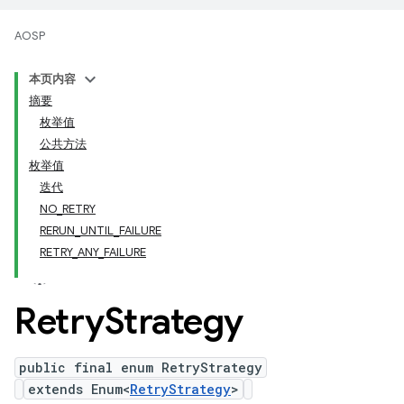
AOSP
本页内容
摘要
枚举值
公共方法
枚举值
迭代
NO_RETRY
RERUN_UNTIL_FAILURE
RETRY_ANY_FAILURE
Retry
Strategy
public final enum RetryStrategy
extends Enum<
RetryStrategy
>