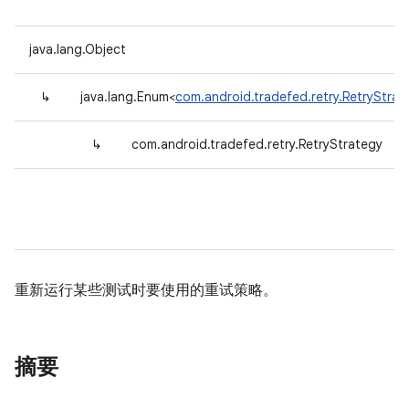
java.lang.Object
↳
java.lang.Enum<
com.android.tradefed.retry.RetryStrat
↳
com.android.tradefed.retry.RetryStrategy
重新运行某些测试时要使用的重试策略。
摘要