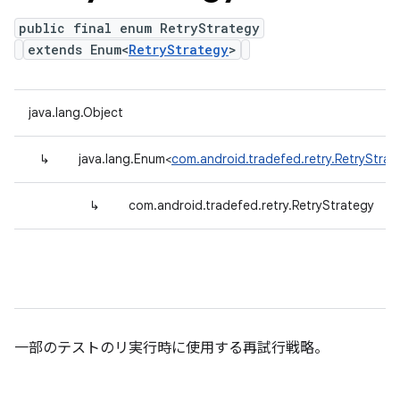
public final enum RetryStrategy
extends Enum<
RetryStrategy
>
java.lang.Object
↳
java.lang.Enum<
com.android.tradefed.retry.RetryStrat
↳
com.android.tradefed.retry.RetryStrategy
一部のテストのリ実行時に使用する再試行戦略。