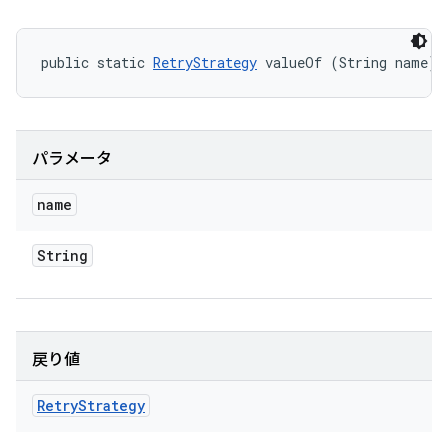
public static 
RetryStrategy
 valueOf (String name)
パラメータ
name
String
戻り値
Retry
Strategy