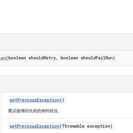
ion
(boolean should
Retry
,
boolean should
Fail
Run)
get
Previous
Exception
()
重試後傳回先前的例外狀況。
set
Previous
Exception
(Throwable exception)