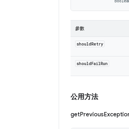
                boolea
參數
should
Retry
should
Fail
Run
公用方法
get
Previous
Exceptio