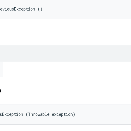
reviousException ()
。
n
sException (Throwable exception)