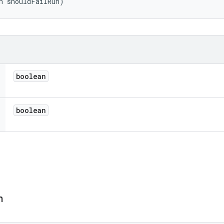
n shouldFailRun)
boolean
boolean
n