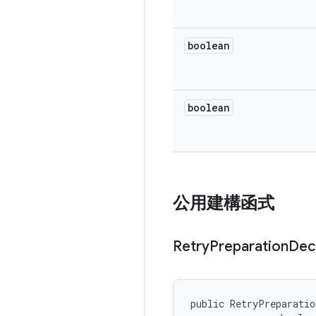
boolean
boolean
公用建構函式
Retry
Preparation
Dec
public RetryPreparatio