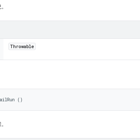
況。
Throwable
FailRun ()
業。