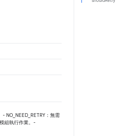
shouldRetry
O_NEED_RETRY：無需
止模組執行作業。-