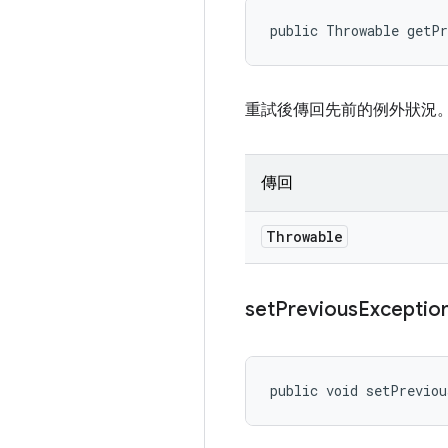
public Throwable getP
重試後傳回先前的例外狀況
傳回
Throwable
set
Previous
Exceptio
public void setPreviou