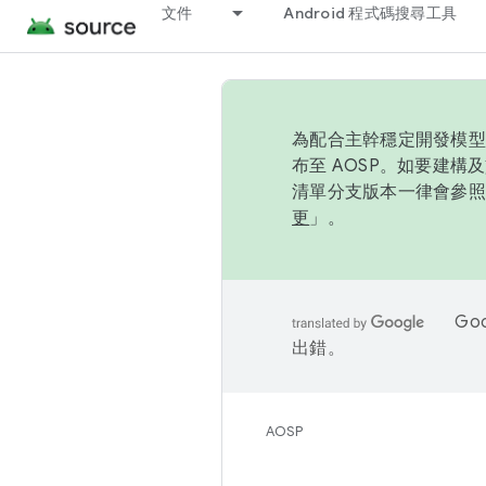
文件
Android 程式碼搜尋工具
為配合主幹穩定開發模型，
布至 AOSP。如要建構及
清單分支版本一律會參照推
更
」。
Go
出錯。
AOSP