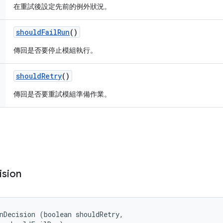
在重試後設定先前的例外狀況。
should
Fail
Run
()
傳回是否要停止模組執行。
should
Retry
()
傳回是否要重試模組準備作業。
ision
nDecision (boolean shouldRetry, 
