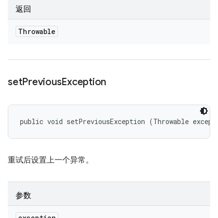
返回
Throwable
set
Previous
Exception
public void setPreviousException (Throwable except
重试后设置上一个异常。
参数
exception