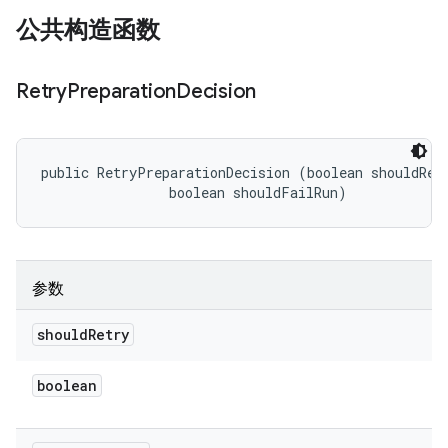
公共构造函数
Retry
Preparation
Decision
public RetryPreparationDecision (boolean shouldRetr
                boolean shouldFailRun)
参数
should
Retry
boolean