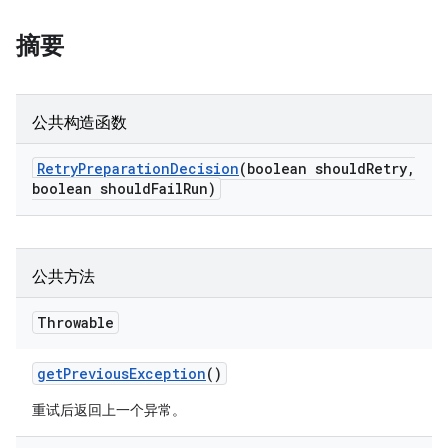
摘要
公共构造函数
Retry
Preparation
Decision
(boolean should
Retry
,
boolean should
Fail
Run)
公共方法
Throwable
get
Previous
Exception
()
重试后返回上一个异常。