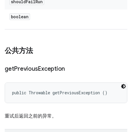
should
Fail
Run
boolean
公共方法
get
Previous
Exception
public Throwable getPreviousException ()
重试后返回之前的异常。