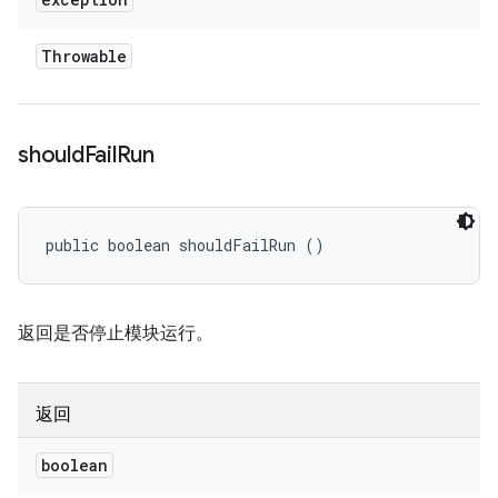
Throwable
should
Fail
Run
public boolean shouldFailRun ()
返回是否停止模块运行。
返回
boolean