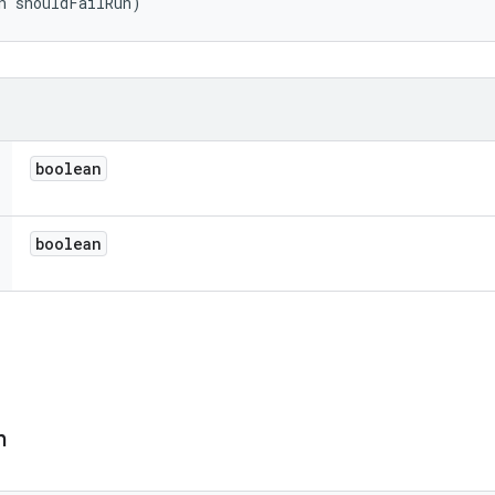
n shouldFailRun)
boolean
boolean
n