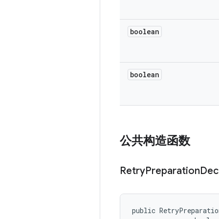
boolean
boolean
公共构造函数
Retry
Preparation
Dec
public RetryPreparatio