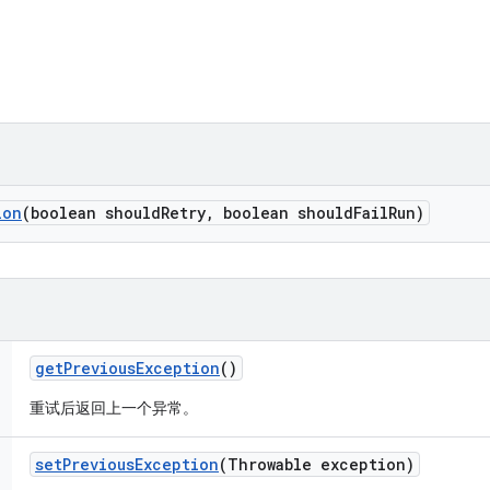
ion
(boolean should
Retry
,
boolean should
Fail
Run)
get
Previous
Exception
()
重试后返回上一个异常。
set
Previous
Exception
(Throwable exception)