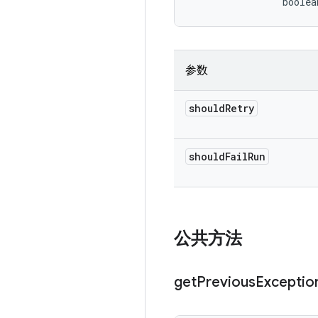
                boolea
参数
should
Retry
should
Fail
Run
公共方法
get
Previous
Exceptio