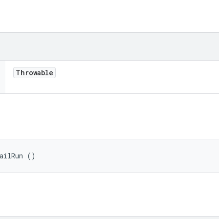
Throwable
FailRun ()