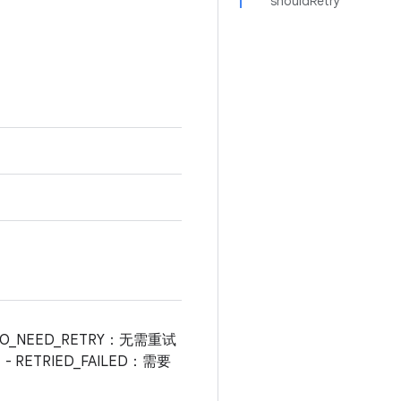
shouldRetry
NEED_RETRY：无需重试
ETRIED_FAILED：需要