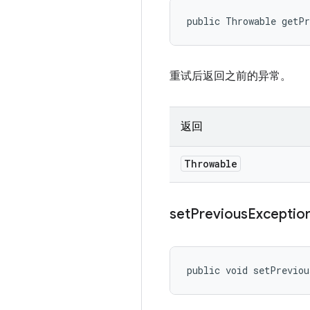
public Throwable getP
重试后返回之前的异常。
返回
Throwable
set
Previous
Exceptio
public void setPreviou