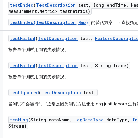
test
Ended
(
Test
Description
test
,
long end
Time
,
Ha
Measurement
.
Metric> test
Metrics)
testEnded(TestDescription,Map)
的替代方案，可直接指
test
Failed
(
Test
Description
test
,
Failure
Descripti
报告单个测试用例的失败情况。
test
Failed
(
Test
Description
test
,
String trace)
报告单个测试用例的失败情况。
test
Ignored
(
Test
Description
test)
当测试不会运行时（通常是因为测试方法使用 org.junit.Ignore
test
Log
(String data
Name
,
Log
Data
Type
data
Type
,
In
Stream)