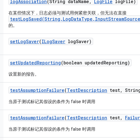
log
Association
(String data
Name
,
Log
File
log
File)
在某些情况下，日志必须与测试用例紧密关联，但无法在直接
testLogSaved(String,LogDataType,InputStreamSource
的。
set
Log
Saver
(
ILog
Saver
log
Saver)
set
Updated
Reporting
(boolean updated
Reporting)
设置新的报告。
test
Assumption
Failure
(
Test
Description
test
,
String
当原子测试标记其假设的条件为 false 时调用
test
Assumption
Failure
(
Test
Description
test
,
Failu
当原子测试标记其假设的条件为 false 时调用