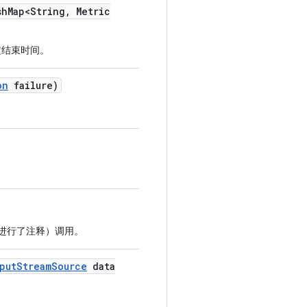
sh
Map<String
,
Metric
定结束时间。
on
failure)
 注释进行了注释）调用。
put
Stream
Source
data