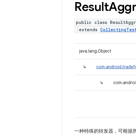
Result
Aggr
public class ResultAgg
extends
CollectingTes
java.lang.Object
↳
com.android.tradefe
↳
com.androi
一种特殊的转发器，可根据