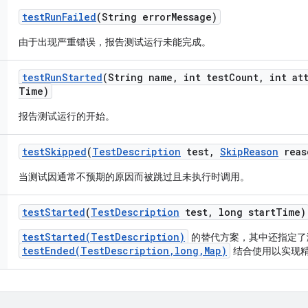
test
Run
Failed
(String error
Message)
由于出现严重错误，报告测试运行未能完成。
test
Run
Started
(String name
,
int test
Count
,
int att
Time)
报告测试运行的开始。
test
Skipped
(
Test
Description
test
,
Skip
Reason
reas
当测试因通常不预期的原因而被跳过且未执行时调用。
test
Started
(
Test
Description
test
,
long start
Time)
testStarted(TestDescription)
的替代方案，其中还指定了
testEnded(TestDescription,long,Map)
结合使用以实现