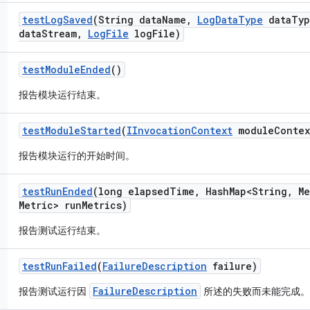
test
Log
Saved
(String data
Name
,
Log
Data
Type
data
Typ
data
Stream
,
Log
File
log
File)
test
Module
Ended
()
报告模块运行结束。
test
Module
Started
(
IInvocation
Context
module
Contex
报告模块运行的开始时间。
test
Run
Ended
(long elapsed
Time
,
Hash
Map<String
,
Me
Metric> run
Metrics)
报告测试运行结束。
test
Run
Failed
(
Failure
Description
failure)
FailureDescription
报告测试运行因
所述的失败而未能完成。