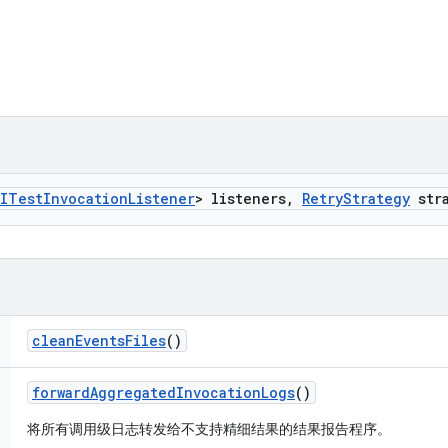
ITest
Invocation
Listener
> listeners
,
Retry
Strategy
stra
clean
Events
Files
()
forward
Aggregated
Invocation
Logs
()
将所有调用级日志转发给不支持精细结果的结果报告程序。