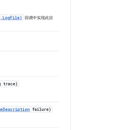
,LogFile)
回调中实现此目
 trace)
re
Description
failure)