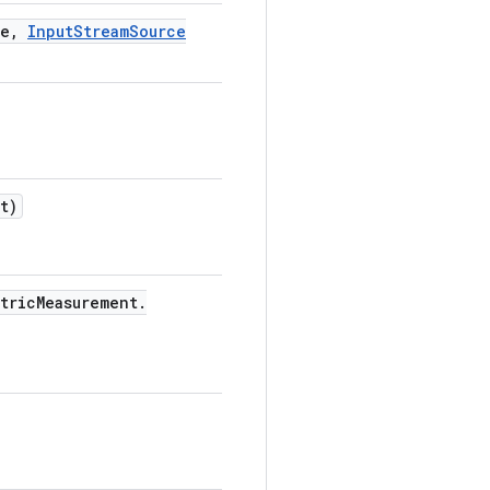
e
,
Input
Stream
Source
t)
tric
Measurement
.