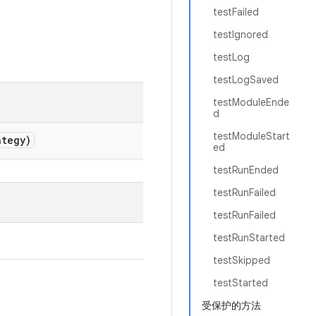
testFailed
testIgnored
testLog
testLogSaved
testModuleEnde
d
testModuleStart
tegy)
ed
testRunEnded
testRunFailed
testRunFailed
testRunStarted
testSkipped
testStarted
受保护的方法