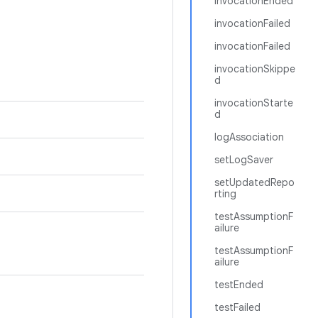
invocationEnded
invocationFailed
invocationFailed
invocationSkippe
d
invocationStarte
d
logAssociation
setLogSaver
setUpdatedRepo
rting
testAssumptionF
ailure
testAssumptionF
ailure
testEnded
testFailed