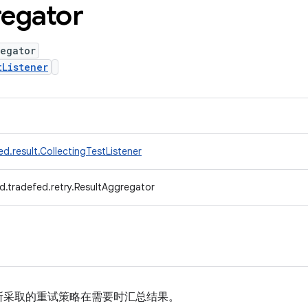
egator
regator
tListener
d.result.CollectingTestListener
d.tradefed.retry.ResultAggregator
所采取的重试策略在需要时汇总结果。