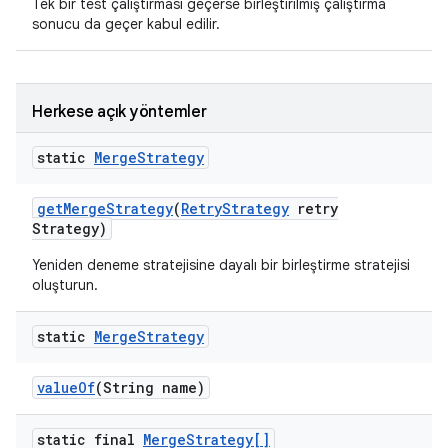
Tek bir test çalıştırması geçerse birleştirilmiş çalıştırma
sonucu da geçer kabul edilir.
Herkese açık yöntemler
static
Merge
Strategy
get
Merge
Strategy
(
Retry
Strategy
retry
Strategy)
Yeniden deneme stratejisine dayalı bir birleştirme stratejisi
oluşturun.
static
Merge
Strategy
value
Of
(String name)
static final
Merge
Strategy[]