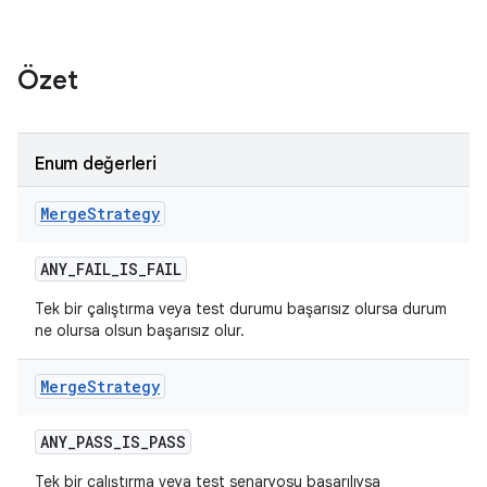
Özet
Enum değerleri
Merge
Strategy
ANY
_
FAIL
_
IS
_
FAIL
Tek bir çalıştırma veya test durumu başarısız olursa durum
ne olursa olsun başarısız olur.
Merge
Strategy
ANY
_
PASS
_
IS
_
PASS
Tek bir çalıştırma veya test senaryosu başarılıysa