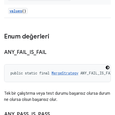
values
()
Enum değerleri
ANY
_
FAIL
_
IS
_
FAIL
public static final 
MergeStrategy
 ANY_FAIL_IS_FAIL
Tek bir çalıştırma veya test durumu başarısız olursa durum
ne olursa olsun başarısız olur.
ANY
_
PASS
_
IS
_
PASS