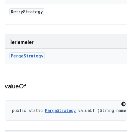
Retry
Strategy
İlerlemeler
Merge
Strategy
value
Of
public static 
MergeStrategy
 valueOf (String name)