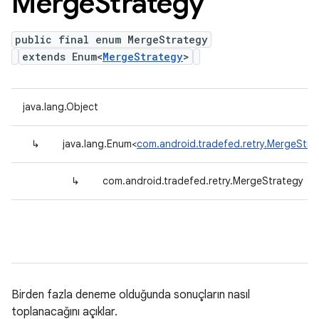
Merge
Strategy
public final enum MergeStrategy
extends Enum<
MergeStrategy
>
java.lang.Object
↳
java.lang.Enum<
com.android.tradefed.retry.MergeStra
↳
com.android.tradefed.retry.MergeStrategy
Birden fazla deneme olduğunda sonuçların nasıl
toplanacağını açıklar.