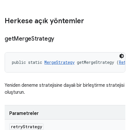
Herkese açık yöntemler
get
Merge
Strategy
public static 
MergeStrategy
 getMergeStrategy (
Retr
Yeniden deneme stratejisine dayalı bir birleştirme stratejisi
oluşturun.
Parametreler
retry
Strategy