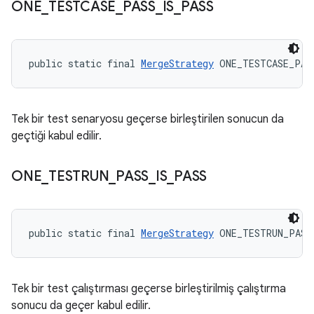
ONE
_
TESTCASE
_
PASS
_
IS
_
PASS
public static final 
MergeStrategy
 ONE_TESTCASE_PAS
Tek bir test senaryosu geçerse birleştirilen sonucun da
geçtiği kabul edilir.
ONE
_
TESTRUN
_
PASS
_
IS
_
PASS
public static final 
MergeStrategy
 ONE_TESTRUN_PASS
Tek bir test çalıştırması geçerse birleştirilmiş çalıştırma
sonucu da geçer kabul edilir.