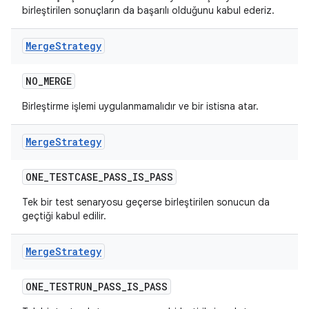
birleştirilen sonuçların da başarılı olduğunu kabul ederiz.
Merge
Strategy
NO
_
MERGE
Birleştirme işlemi uygulanmamalıdır ve bir istisna atar.
Merge
Strategy
ONE
_
TESTCASE
_
PASS
_
IS
_
PASS
Tek bir test senaryosu geçerse birleştirilen sonucun da
geçtiği kabul edilir.
Merge
Strategy
ONE
_
TESTRUN
_
PASS
_
IS
_
PASS