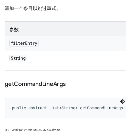
添加一个条目以跳过重试。
参数
filter
Entry
String
get
Command
Line
Args
public abstract List<String> getCommandLineArgs ()