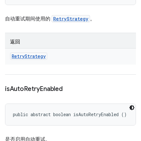
自动重试期间使用的
RetryStrategy
。
返回
Retry
Strategy
is
Auto
Retry
Enabled
public abstract boolean isAutoRetryEnabled ()
是否启用自动重试。