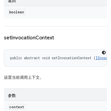
返回
boolean
set
Invocation
Context
public abstract void setInvocationContext (
IInvoca
设置当前调用上下文。
参数
context