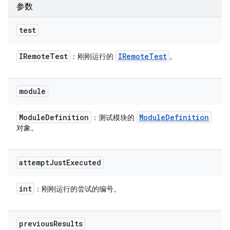
参数
test
IRemote
Test
IRemote
Test
：刚刚运行的
。
module
Module
Definition
Module
Definition
：测试模块的
对象。
attempt
Just
Executed
int
：刚刚运行的尝试的编号。
previous
Results