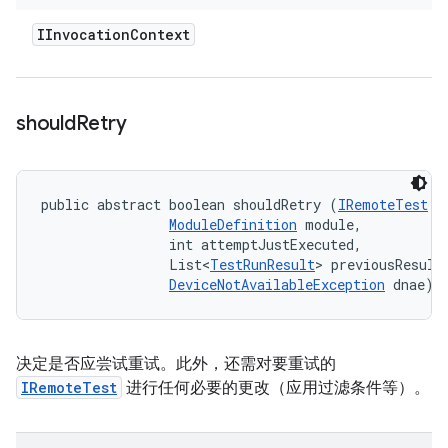
IInvocation
Context
should
Retry
public abstract boolean shouldRetry (
IRemoteTest
 t
ModuleDefinition
 module, 

                int attemptJustExecuted, 

                List<
TestRunResult
> previousResults
DeviceNotAvailableException
 dnae)
决定是否应尝试重试。此外，还需对要重试的
IRemoteTest
进行任何必要的更改（应用过滤条件等）。