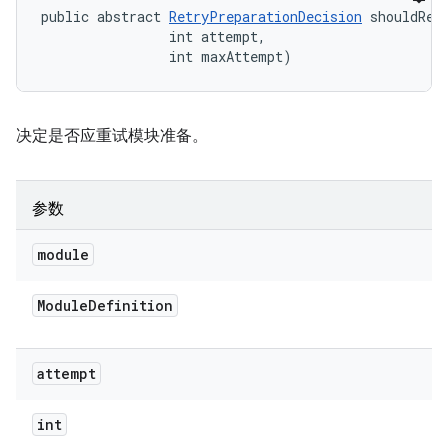
public abstract 
RetryPreparationDecision
 shouldRet
                int attempt, 

                int maxAttempt)
决定是否应重试模块准备。
参数
module
Module
Definition
attempt
int