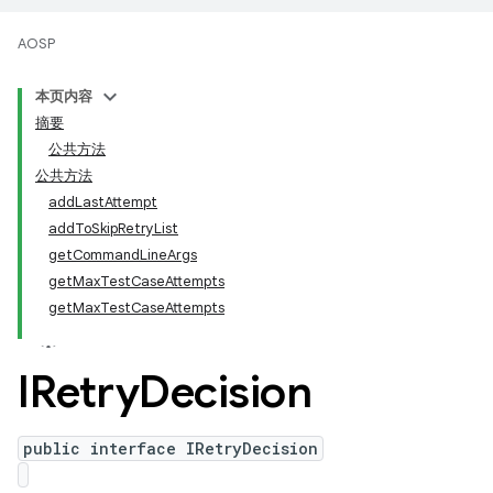
AOSP
本页内容
摘要
公共方法
公共方法
addLastAttempt
addToSkipRetryList
getCommandLineArgs
getMaxTestCaseAttempts
getMaxTestCaseAttempts
IRetry
Decision
public interface IRetryDecision