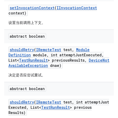
set
Invocation
Context
(
IInvocation
Context
context)
设置当前调用上下文。
abstract boolean
should
Retry
(
IRemote
Test
test
,
Module
Definition
module
,
int attempt
Just
Executed
,
List<
Test
Run
Result
> previous
Results
,
Device
Not
Available
Exception
dnae)
决定是否应尝试重试。
abstract boolean
should
Retry
(
IRemote
Test
test
,
int attempt
Just
Executed
,
List<
Test
Run
Result
> previous
Results)