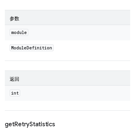
参数
module
Module
Definition
返回
int
get
Retry
Statistics