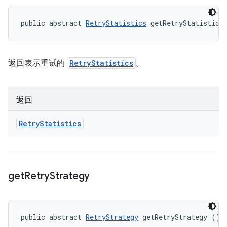
public abstract 
RetryStatistics
 getRetryStatistics
返回表示重试的
RetryStatistics
。
返回
Retry
Statistics
get
Retry
Strategy
public abstract 
RetryStrategy
 getRetryStrategy ()