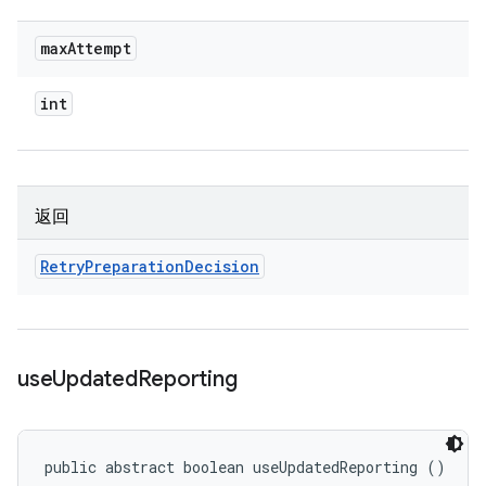
max
Attempt
int
返回
Retry
Preparation
Decision
use
Updated
Reporting
public abstract boolean useUpdatedReporting ()