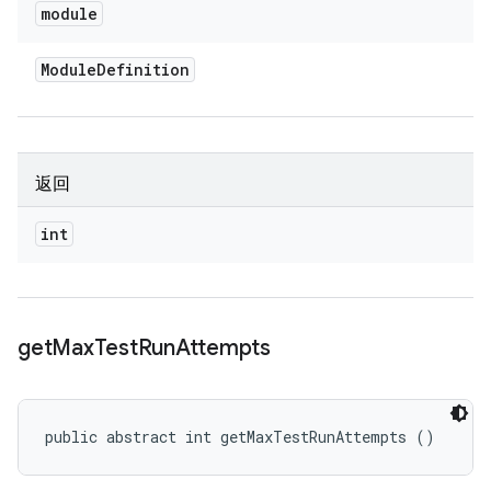
module
Module
Definition
返回
int
get
Max
Test
Run
Attempts
public abstract int getMaxTestRunAttempts ()