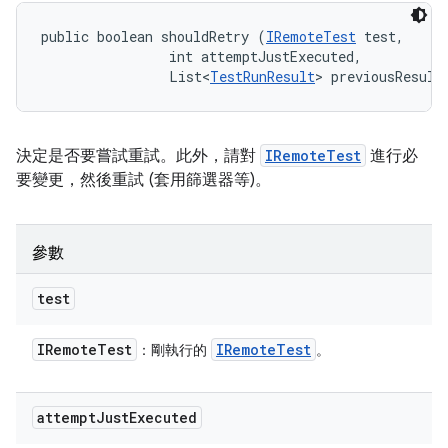
public boolean shouldRetry (
IRemoteTest
 test, 

                int attemptJustExecuted, 

                List<
TestRunResult
> previousResult
決定是否要嘗試重試。此外，請對
IRemoteTest
進行必
要變更，然後重試 (套用篩選器等)。
參數
test
IRemote
Test
IRemote
Test
：剛執行的
。
attempt
Just
Executed