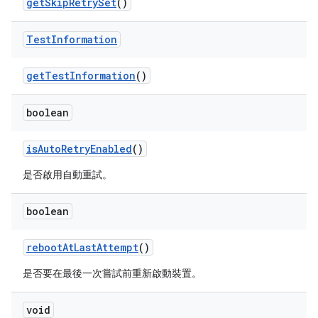
get
Skip
Retry
Set
()
Test
Information
get
Test
Information
()
boolean
is
Auto
Retry
Enabled
()
是否啟用自動重試。
boolean
reboot
At
Last
Attempt
()
是否要在最後一次嘗試前重新啟動裝置。
void