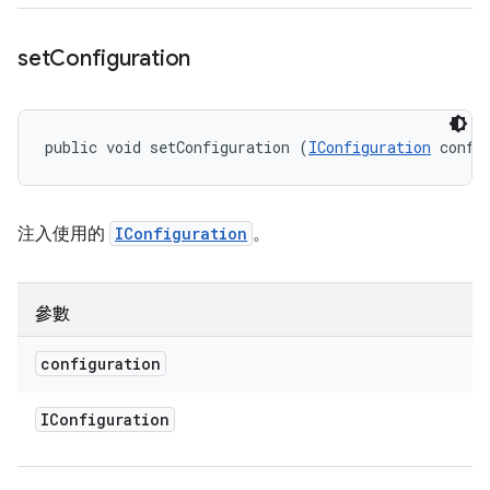
set
Configuration
public void setConfiguration (
IConfiguration
 confi
注入使用的
IConfiguration
。
參數
configuration
IConfiguration