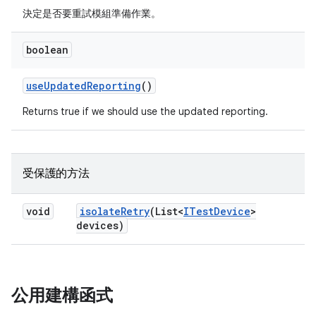
決定是否要重試模組準備作業。
boolean
use
Updated
Reporting
()
Returns true if we should use the updated reporting.
受保護的方法
void
isolate
Retry
(List<
ITest
Device
>
devices)
公用建構函式