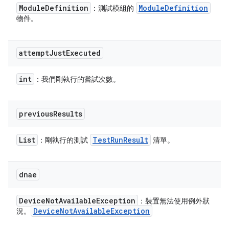
Module
Definition
Module
Definition
：測試模組的
物件。
attempt
Just
Executed
int
：我們剛執行的嘗試次數。
previous
Results
List
Test
Run
Result
：剛執行的測試
清單。
dnae
Device
Not
Available
Exception
：裝置無法使用例外狀
Device
Not
Available
Exception
況。