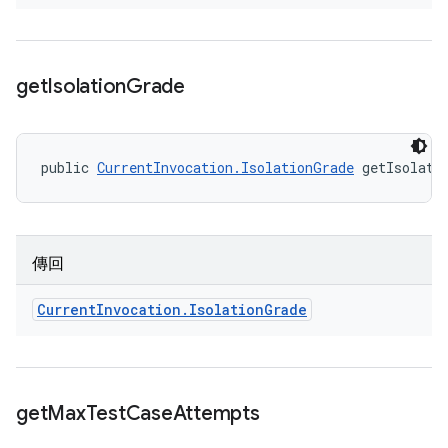
get
Isolation
Grade
public 
CurrentInvocation.IsolationGrade
 getIsolati
傳回
Current
Invocation
.
Isolation
Grade
get
Max
Test
Case
Attempts