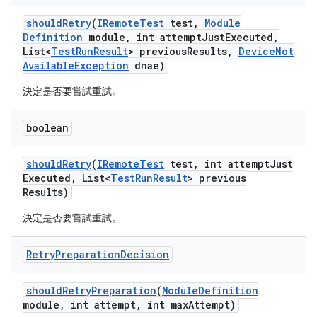
should
Retry
(
IRemote
Test
test
,
Module
Definition
module
,
int attempt
Just
Executed
,
List<
Test
Run
Result
> previous
Results
,
Device
Not
Available
Exception
dnae)
決定是否要嘗試重試。
boolean
should
Retry
(
IRemote
Test
test
,
int attempt
Just
Executed
,
List<
Test
Run
Result
> previous
Results)
決定是否要嘗試重試。
Retry
Preparation
Decision
should
Retry
Preparation
(
Module
Definition
module
,
int attempt
,
int max
Attempt)