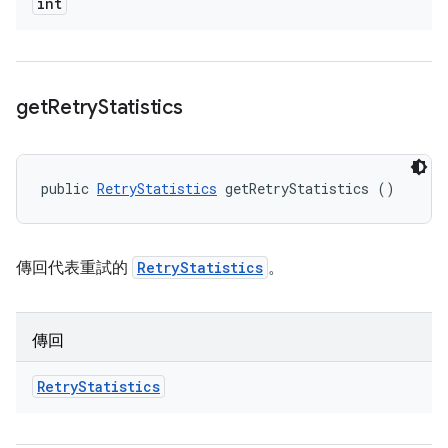
int
get
Retry
Statistics
public 
RetryStatistics
 getRetryStatistics ()
傳回代表重試的
RetryStatistics
。
傳回
Retry
Statistics