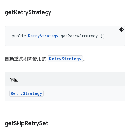
get
Retry
Strategy
public 
RetryStrategy
 getRetryStrategy ()
自動重試期間使用的
RetryStrategy
。
傳回
Retry
Strategy
get
Skip
Retry
Set