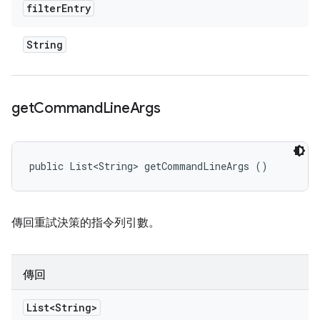
filter
Entry
String
get
Command
Line
Args
public List<String> getCommandLineArgs ()
傳回重試決策的指令列引數。
傳回
List<String>