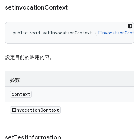
set
Invocation
Context
public void setInvocationContext (
IInvocationConte
設定目前的叫用內容。
參數
context
IInvocation
Context
set
Test
Information