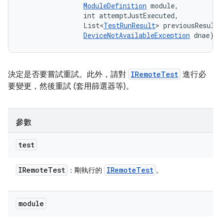
ModuleDefinition
 module, 

                int attemptJustExecuted, 

                List<
TestRunResult
> previousResults
DeviceNotAvailableException
 dnae)
決定是否要嘗試重試。此外，請對
IRemoteTest
進行必
要變更，然後重試 (套用篩選器等)。
參數
test
IRemote
Test
IRemote
Test
：剛執行的
。
module