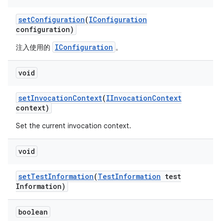
set
Configuration
(
IConfiguration
configuration)
IConfiguration
注入使用的
。
void
set
Invocation
Context
(
IInvocation
Context
context)
Set the current invocation context.
void
set
Test
Information
(
Test
Information
test
Information)
boolean