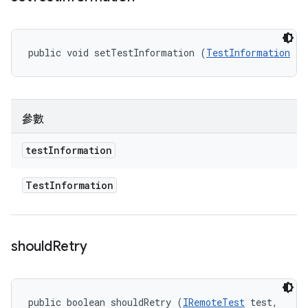
public void setTestInformation (
TestInformation
 te
參數
test
Information
Test
Information
should
Retry
public boolean shouldRetry (
IRemoteTest
 test, 
