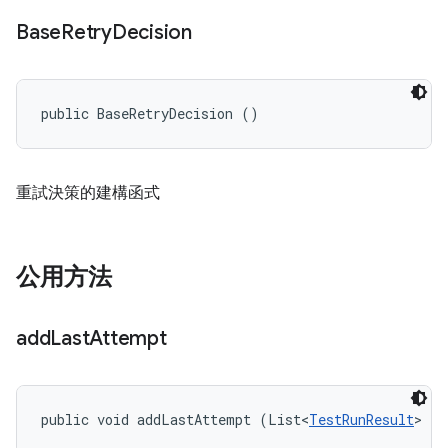
Base
Retry
Decision
public BaseRetryDecision ()
重試決策的建構函式
公用方法
add
Last
Attempt
public void addLastAttempt (List<
TestRunResult
> la