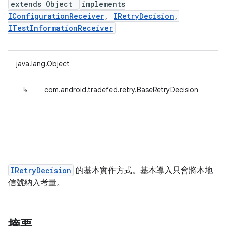
extends Object
implements
IConfigurationReceiver
,
IRetryDecision
,
ITestInformationReceiver
java.lang.Object
↳
com.android.tradefed.retry.BaseRetryDecision
IRetryDecision
的基本實作方式。基本導入只會將本地
信號納入考量。
摘要