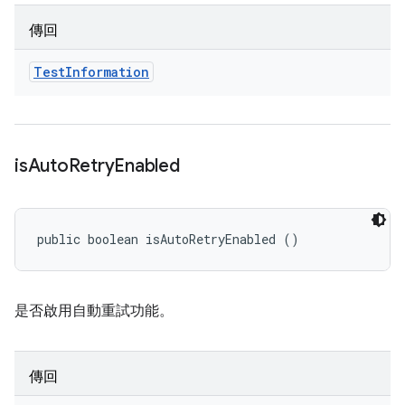
傳回
Test
Information
is
Auto
Retry
Enabled
public boolean isAutoRetryEnabled ()
是否啟用自動重試功能。
傳回