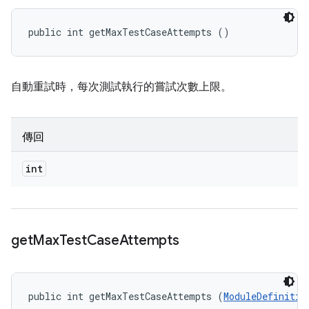
public int getMaxTestCaseAttempts ()
自動重試時，每次測試執行的嘗試次數上限。
傳回
int
get
Max
Test
Case
Attempts
public int getMaxTestCaseAttempts (
ModuleDefinitio