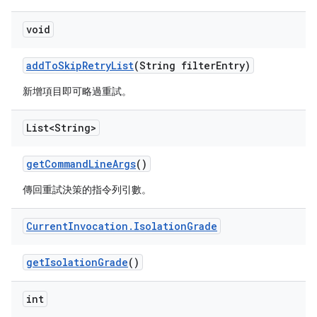
void
add
To
Skip
Retry
List
(String filter
Entry)
新增項目即可略過重試。
List<String>
get
Command
Line
Args
()
傳回重試決策的指令列引數。
Current
Invocation
.
Isolation
Grade
get
Isolation
Grade
()
int