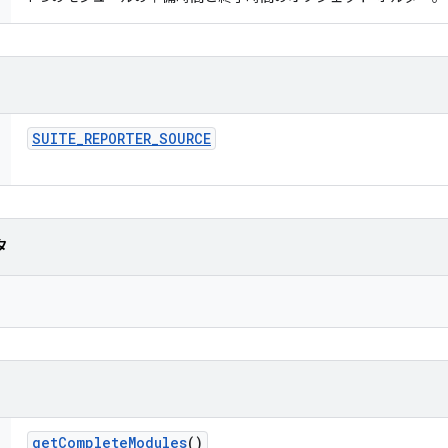
SUITE
_
REPORTER
_
SOURCE
タ
get
Complete
Modules
()