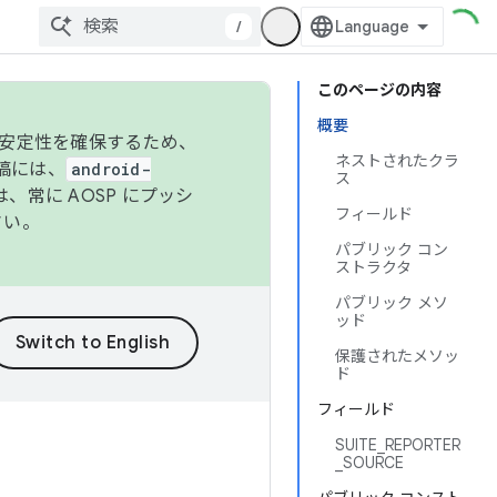
/
このページの内容
概要
の安定性を確保するため、
ネストされたクラ
投稿には、
android-
ス
、常に AOSP にプッシ
フィールド
さい。
パブリック コン
ストラクタ
パブリック メソ
ッド
保護されたメソッ
ド
フィールド
SUITE_REPORTER
_SOURCE