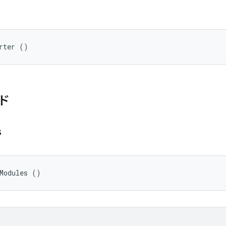
rter ()
ド
s
eModules ()