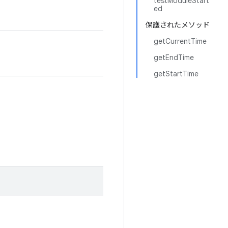
testModuleStart
ed
保護されたメソッド
getCurrentTime
getEndTime
getStartTime
。