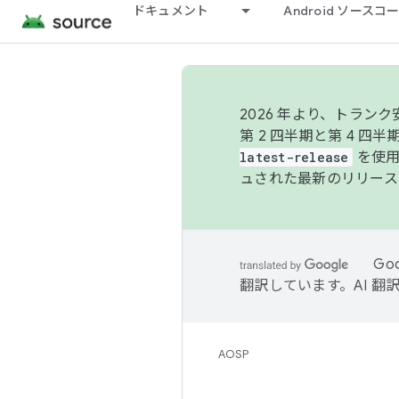
ドキュメント
Android ソース
2026 年より、トラ
第 2 四半期と第 4 四
latest-release
を使用
ュされた最新のリリース
Go
翻訳しています。AI 
AOSP