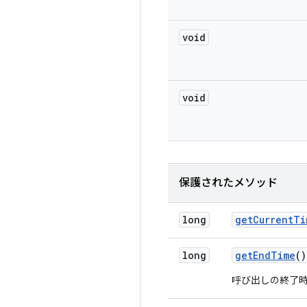
void
void
保護されたメソッド
long
get
Current
Ti
long
get
End
Time
()
呼び出しの終了