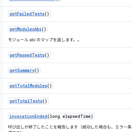
get
Failed
Tests
()
get
Modules
Abi
()
モジュール abi のマップを返します。
。
get
Passed
Tests
()
get
Summary
()
get
Total
Modules
()
get
Total
Tests
()
invocation
Ended
(long elapsed
Time)
呼び出しが終了したことを報告します（成功した場合も、エラー条