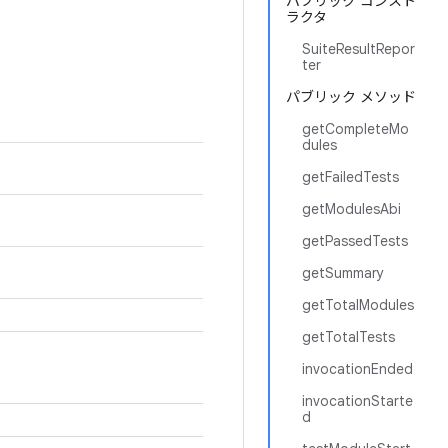
パブリック コンスト
ラクタ
SuiteResultRepor
ter
パブリック メソッド
getCompleteMo
dules
getFailedTests
getModulesAbi
getPassedTests
getSummary
getTotalModules
getTotalTests
invocationEnded
invocationStarte
d