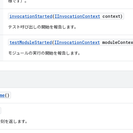
様です）。
invocation
Started
(
IInvocation
Context
context)
テスト呼び出しの開始を報告します。
test
Module
Started
(
IInvocation
Context
module
Contex
モジュールの実行の開始を報告します。
me
()
時刻を返します。