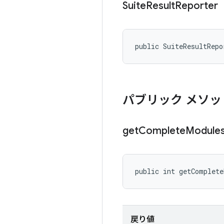
Suite
Result
Reporter
public SuiteResultRepo
パブリック メソッ
get
Complete
Module
public int getComplet
戻り値