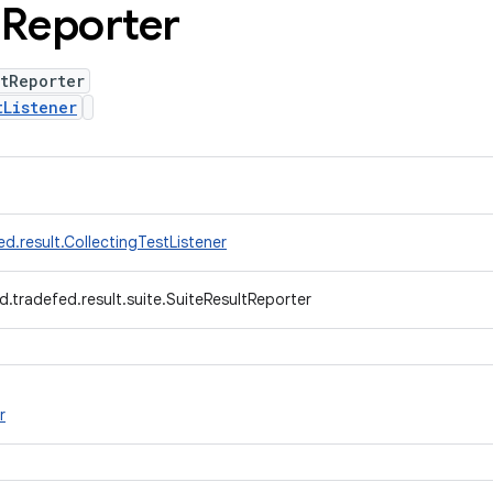
t
Reporter
tReporter
tListener
d.result.CollectingTestListener
.tradefed.result.suite.SuiteResultReporter
r