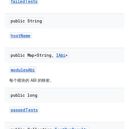
failed
Tests
public String
host
Name
public Map<String
,
IAbi
>
modules
Abi
每个模块的 ABI 的映射。
public long
passed
Tests