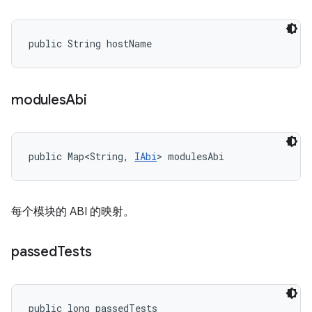
public String hostName
modules
Abi
public Map<String, 
IAbi
> modulesAbi
每个模块的 ABI 的映射。
passed
Tests
public long passedTests