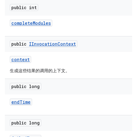
public int
complete
Modules
public
IInvocation
Context
context
生成这些结果的调用的上下文。
public long
end
Time
public long