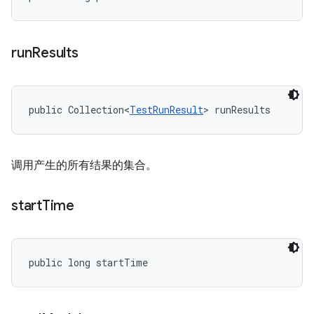
run
Results
public Collection<
TestRunResult
> runResults
调用产生的所有结果的集合。
start
Time
public long startTime