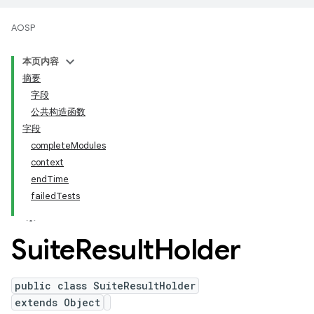
AOSP
本页内容
摘要
字段
公共构造函数
字段
completeModules
context
endTime
failedTests
Suite
Result
Holder
public class SuiteResultHolder
extends Object