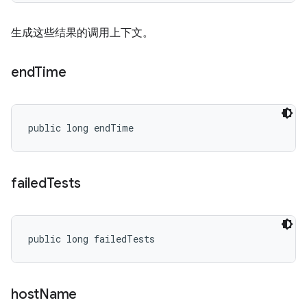
生成这些结果的调用上下文。
end
Time
public long endTime
failed
Tests
public long failedTests
host
Name