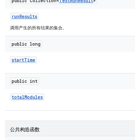
public Collection<
Test
Run
Result
>
run
Results
调用产生的所有结果的集合。
public long
start
Time
public int
total
Modules
公共构造函数