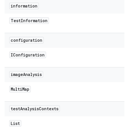
information
Test
Information
configuration
IConfiguration
image
Analysis
Multi
Map
test
Analysis
Contexts
List