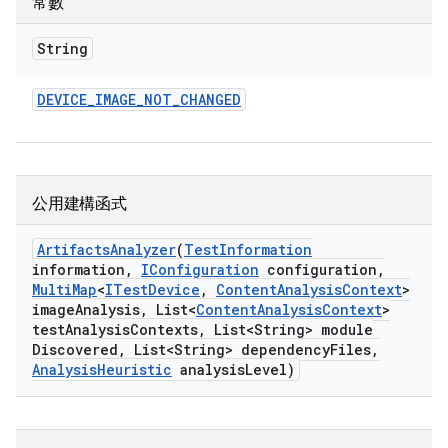
常數
String
DEVICE
_
IMAGE
_
NOT
_
CHANGED
公用建構函式
Artifacts
Analyzer
(
Test
Information
information
,
IConfiguration
configuration
,
Multi
Map
<
ITest
Device
,
Content
Analysis
Context
>
image
Analysis
,
List<
Content
Analysis
Context
>
test
Analysis
Contexts
,
List<String> module
Discovered
,
List<String> dependency
Files
,
Analysis
Heuristic
analysis
Level)