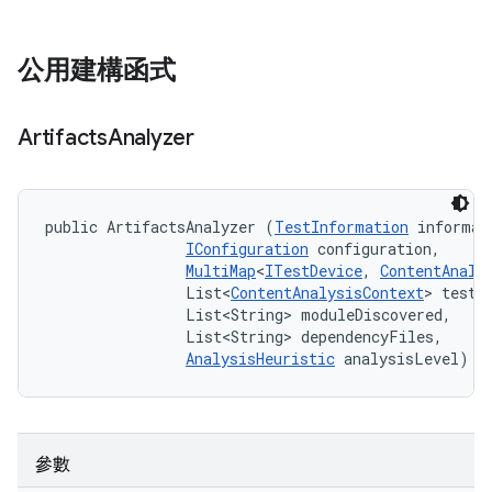
公用建構函式
Artifacts
Analyzer
public ArtifactsAnalyzer (
TestInformation
 informati
IConfiguration
 configuration, 

MultiMap
<
ITestDevice
, 
ContentAnaly
                List<
ContentAnalysisContext
> testAn
                List<String> moduleDiscovered, 

                List<String> dependencyFiles, 

AnalysisHeuristic
 analysisLevel)
參數