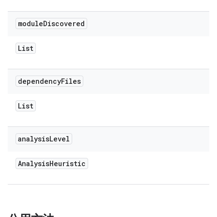
module
Discovered
List
dependency
Files
List
analysis
Level
Analysis
Heuristic