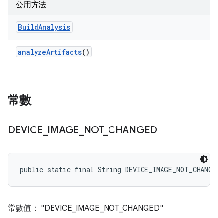
公用方法
Build
Analysis
analyze
Artifacts
()
常數
DEVICE
_
IMAGE
_
NOT
_
CHANGED
public static final String DEVICE_IMAGE_NOT_CHANGE
常數值： "DEVICE_IMAGE_NOT_CHANGED"