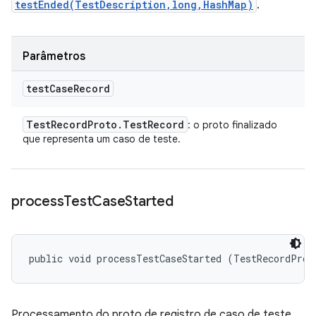
testEnded(TestDescription,long,HashMap)
.
Parâmetros
test
Case
Record
Test
Record
Proto
.
Test
Record
: o proto finalizado
que representa um caso de teste.
process
Test
Case
Started
public void processTestCaseStarted (TestRecordProt
Processamento do proto de registro de caso de teste