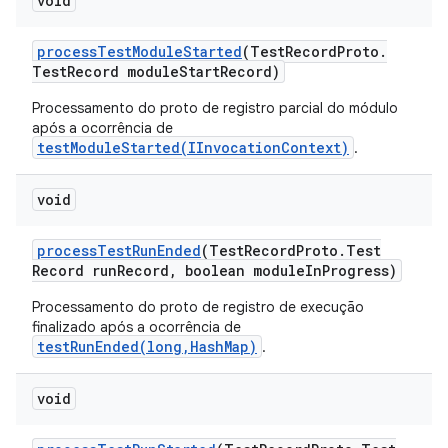
void
process
Test
Module
Started
(Test
Record
Proto
.
Test
Record module
Start
Record)
Processamento do proto de registro parcial do módulo
após a ocorrência de
testModuleStarted(IInvocationContext)
.
void
process
Test
Run
Ended
(Test
Record
Proto
.
Test
Record run
Record
,
boolean module
In
Progress)
Processamento do proto de registro de execução
finalizado após a ocorrência de
testRunEnded(long,HashMap)
.
void