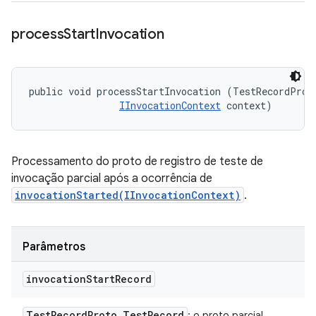
process
Start
Invocation
public void processStartInvocation (TestRecordProto
IInvocationContext
 context)
Processamento do proto de registro de teste de
invocação parcial após a ocorrência de
invocationStarted(IInvocationContext)
.
Parâmetros
invocation
Start
Record
Test
Record
Proto
.
Test
Record
: o proto parcial