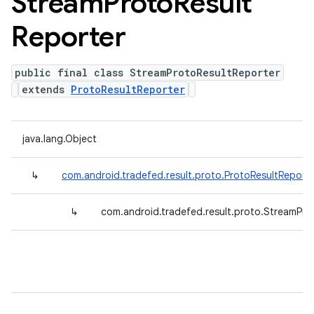
Stream
Proto
Result
Reporter
public final class StreamProtoResultReporter
extends
ProtoResultReporter
java.lang.Object
↳
com.android.tradefed.result.proto.ProtoResultReport
↳
com.android.tradefed.result.proto.StreamPro