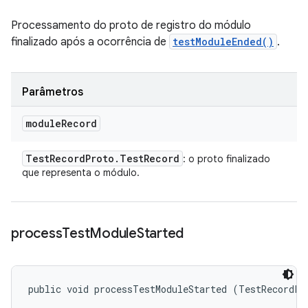
Processamento do proto de registro do módulo
finalizado após a ocorrência de
testModuleEnded()
.
Parâmetros
module
Record
Test
Record
Proto
.
Test
Record
: o proto finalizado
que representa o módulo.
process
Test
Module
Started
public void processTestModuleStarted (TestRecordPr