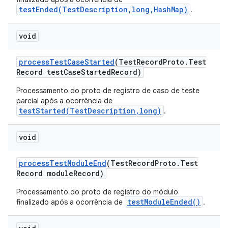
testEnded(TestDescription,long,HashMap)
.
void
process
Test
Case
Started
(Test
Record
Proto
.
Test
Record test
Case
Started
Record)
Processamento do proto de registro de caso de teste
parcial após a ocorrência de
testStarted(TestDescription,long)
.
void
process
Test
Module
End
(Test
Record
Proto
.
Test
Record module
Record)
Processamento do proto de registro do módulo
testModuleEnded()
finalizado após a ocorrência de
.