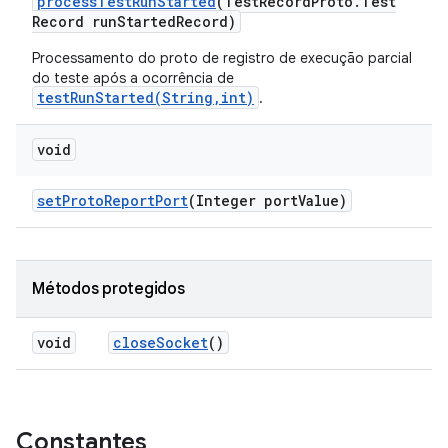
process
Test
Run
Started
(Test
Record
Proto
.
Test
Record run
Started
Record)
Processamento do proto de registro de execução parcial
do teste após a ocorrência de
testRunStarted(String,int)
.
void
set
Proto
Report
Port
(Integer port
Value)
Métodos protegidos
void
close
Socket
()
Constantes