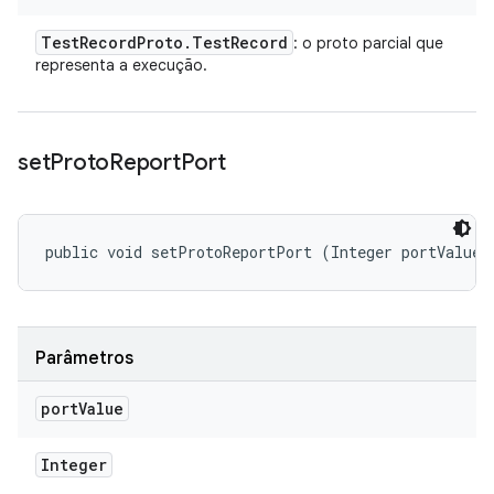
Test
Record
Proto
.
Test
Record
: o proto parcial que
representa a execução.
set
Proto
Report
Port
public void setProtoReportPort (Integer portValue)
Parâmetros
port
Value
Integer