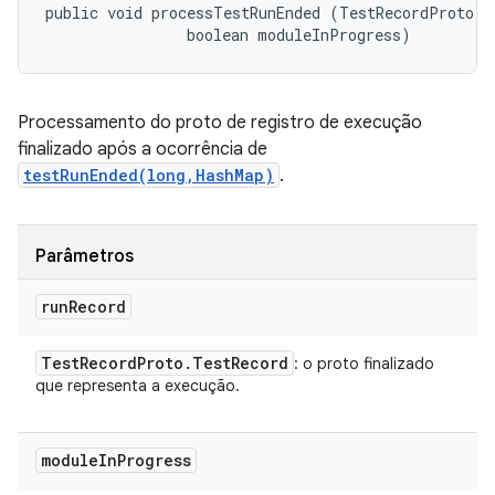
public void processTestRunEnded (TestRecordProto.Te
                boolean moduleInProgress)
Processamento do proto de registro de execução
finalizado após a ocorrência de
testRunEnded(long,HashMap)
.
Parâmetros
run
Record
Test
Record
Proto
.
Test
Record
: o proto finalizado
que representa a execução.
module
In
Progress