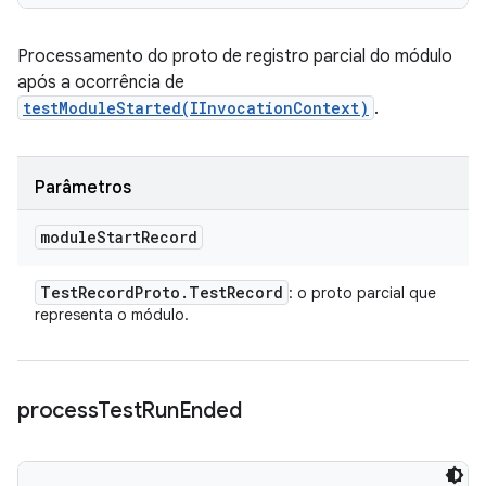
Processamento do proto de registro parcial do módulo
após a ocorrência de
testModuleStarted(IInvocationContext)
.
Parâmetros
module
Start
Record
Test
Record
Proto
.
Test
Record
: o proto parcial que
representa o módulo.
process
Test
Run
Ended