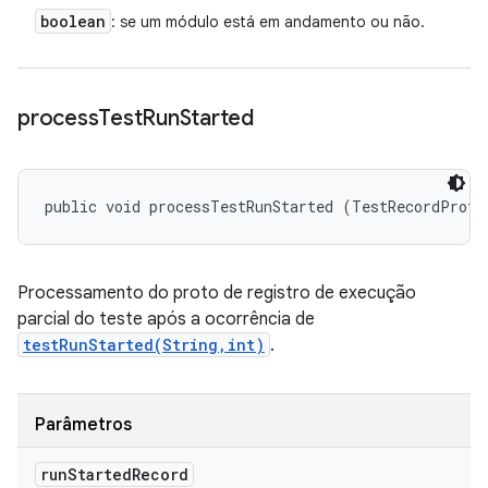
boolean
: se um módulo está em andamento ou não.
process
Test
Run
Started
public void processTestRunStarted (TestRecordProto
Processamento do proto de registro de execução
parcial do teste após a ocorrência de
testRunStarted(String,int)
.
Parâmetros
run
Started
Record