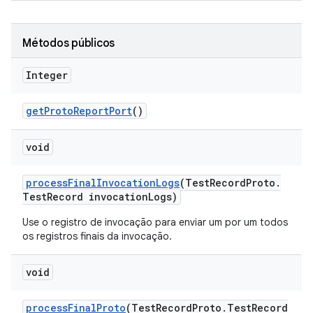
Métodos públicos
Integer
get
Proto
Report
Port
()
void
process
Final
Invocation
Logs
(Test
Record
Proto
.
Test
Record invocation
Logs)
Use o registro de invocação para enviar um por um todos
os registros finais da invocação.
void
process
Final
Proto
(Test
Record
Proto
.
Test
Record