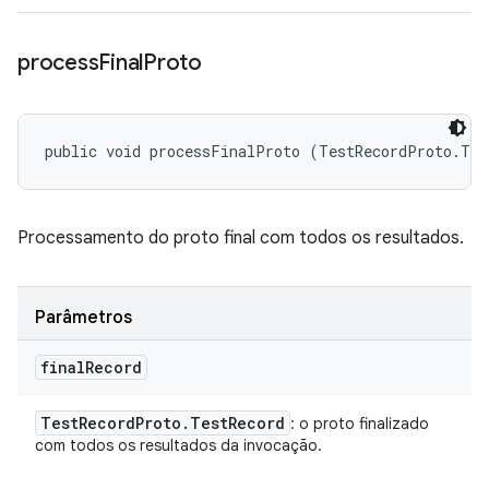
process
Final
Proto
public void processFinalProto (TestRecordProto.Tes
Processamento do proto final com todos os resultados.
Parâmetros
final
Record
Test
Record
Proto
.
Test
Record
: o proto finalizado
com todos os resultados da invocação.