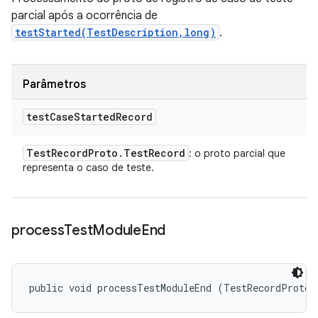
parcial após a ocorrência de
testStarted(TestDescription,long)
.
Parâmetros
test
Case
Started
Record
Test
Record
Proto
.
Test
Record
: o proto parcial que
representa o caso de teste.
process
Test
Module
End
public void processTestModuleEnd (TestRecordProto.