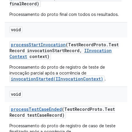
final
Record)
Processamento do proto final com todos os resultados.
void
process
Start
Invocation
(Test
Record
Proto
.
Test
Record invocation
Start
Record
,
IInvocation
Context
context)
Processamento do proto de registro de teste de
invocação parcial após a ocorrência de
invocationStarted(IInvocationContext)
.
void
process
Test
Case
Ended
(Test
Record
Proto
.
Test
Record test
Case
Record)
Processamento do proto de registro de caso de teste
finalizado após a ocorrência de