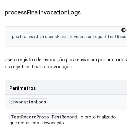
process
Final
Invocation
Logs
public void processFinalInvocationLogs (TestRecord
Use o registro de invocação para enviar um por um todos
os registros finais da invocação.
Parâmetros
invocation
Logs
Test
Record
Proto
.
Test
Record
: o proto finalizado
que representa a invocação.