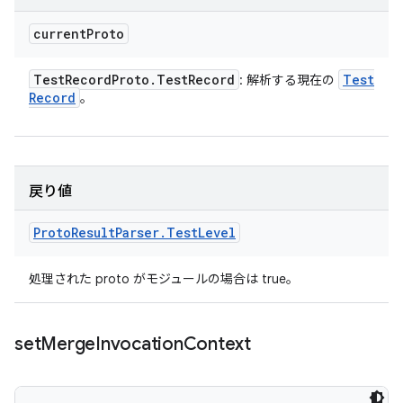
current
Proto
Test
Record
Proto
.
Test
Record
Test
: 解析する現在の
Record
。
戻り値
Proto
Result
Parser
.
Test
Level
処理された proto がモジュールの場合は true。
set
Merge
Invocation
Context