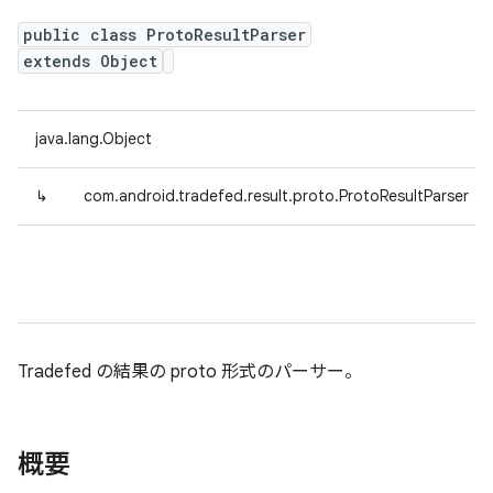
public class ProtoResultParser
extends Object
java.lang.Object
↳
com.android.tradefed.result.proto.ProtoResultParser
Tradefed の結果の proto 形式のパーサー。
概要