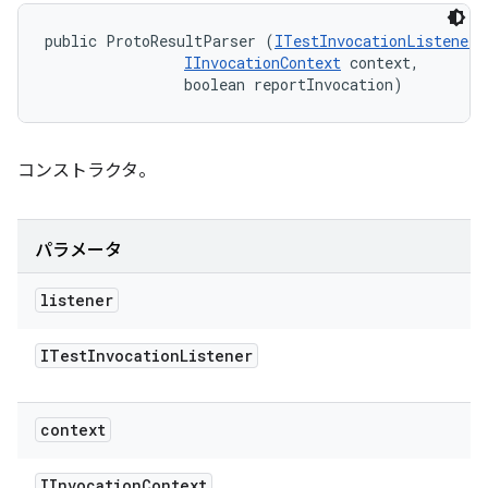
public ProtoResultParser (
ITestInvocationListener
 
IInvocationContext
 context, 

                boolean reportInvocation)
コンストラクタ。
パラメータ
listener
ITest
Invocation
Listener
context
IInvocation
Context