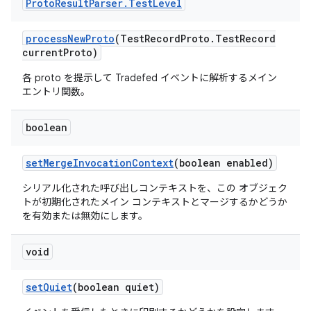
Proto
Result
Parser
.
Test
Level
process
New
Proto
(Test
Record
Proto
.
Test
Record
current
Proto)
各 proto を提示して Tradefed イベントに解析するメイン
エントリ関数。
boolean
set
Merge
Invocation
Context
(boolean enabled)
シリアル化された呼び出しコンテキストを、この オブジェク
トが初期化されたメイン コンテキストとマージするかどうか
を有効または無効にします。
void
set
Quiet
(boolean quiet)