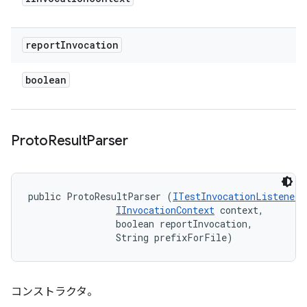
report
Invocation
boolean
Proto
Result
Parser
public ProtoResultParser (
ITestInvocationListener
 
IInvocationContext
 context, 

                boolean reportInvocation, 

                String prefixForFile)
コンストラクタ。