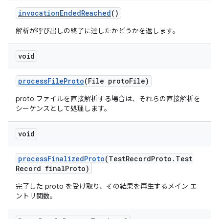
invocation
Ended
Reached
()
解析が呼び出しの終了に達したかどうかを返します。
void
process
File
Proto
(File proto
File)
proto ファイルを直接解析する場合は、それらの直接解析を
シーケンスとして処理します。
void
process
Finalized
Proto
(Test
Record
Proto
.
Test
Record final
Proto)
完了した proto を受け取り、その結果を再生するメイン エ
ントリ関数。