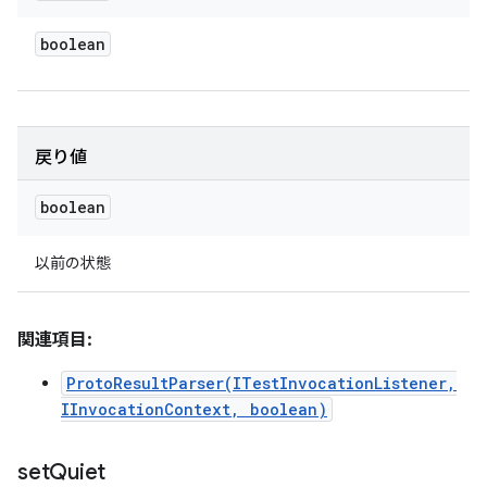
boolean
戻り値
boolean
以前の状態
関連項目:
ProtoResultParser(ITestInvocationListener,
IInvocationContext, boolean)
set
Quiet