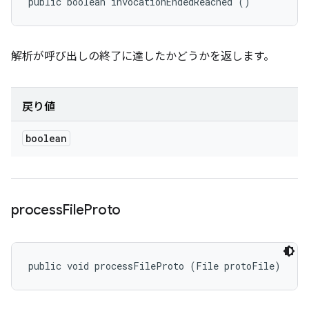
public boolean invocationEndedReached ()
解析が呼び出しの終了に達したかどうかを返します。
戻り値
boolean
process
File
Proto
public void processFileProto (File protoFile)