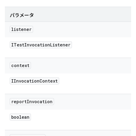
パラメータ
listener
ITest
Invocation
Listener
context
IInvocation
Context
report
Invocation
boolean