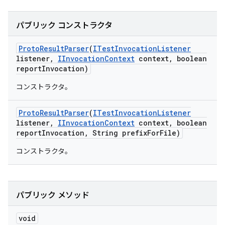
パブリック コンストラクタ
Proto
Result
Parser
(
ITest
Invocation
Listener
listener
,
IInvocation
Context
context
,
boolean
report
Invocation)
コンストラクタ。
Proto
Result
Parser
(
ITest
Invocation
Listener
listener
,
IInvocation
Context
context
,
boolean
report
Invocation
,
String prefix
For
File)
コンストラクタ。
パブリック メソッド
void