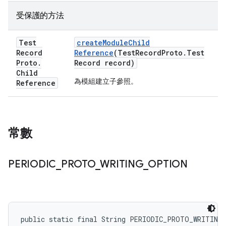
受保護的方法
Test
create
Module
Child
Record
Reference
(Test
Record
Proto
.
Test
Proto
.
Record record)
Child
為模組建立子參照。
Reference
常數
PERIODIC
_
PROTO
_
WRITING
_
OPTION
public static final String PERIODIC_PROTO_WRITING