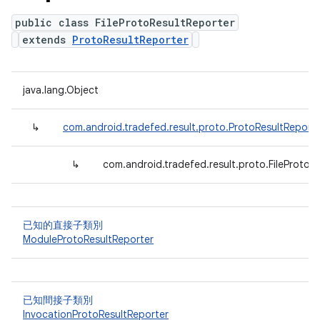
public class FileProtoResultReporter
extends
ProtoResultReporter
java.lang.Object
↳
com.android.tradefed.result.proto.ProtoResultReport
↳
com.android.tradefed.result.proto.FileProtoR
已知的直接子類別
ModuleProtoResultReporter
已知間接子類別
InvocationProtoResultReporter