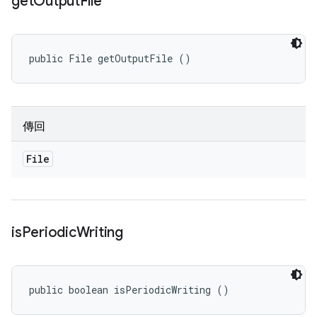
get
Output
File
public File getOutputFile ()
傳回
File
is
Periodic
Writing
public boolean isPeriodicWriting ()