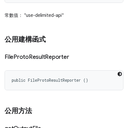
常數值： "use-delimited-api"
公用建構函式
File
Proto
Result
Reporter
public FileProtoResultReporter ()
公用方法