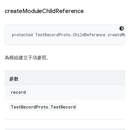
create
Module
Child
Reference
protected TestRecordProto.ChildReference createMod
為模組建立子項參照。
參數
record
Test
Record
Proto
.
Test
Record