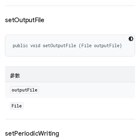
set
Output
File
public void setOutputFile (File outputFile)
參數
output
File
File
set
Periodic
Writing