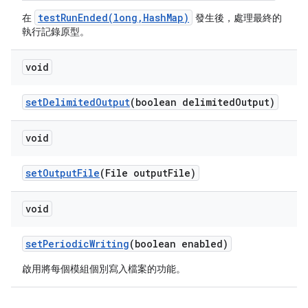
testRunEnded(long,HashMap)
在
發生後，處理最終的
執行記錄原型。
void
set
Delimited
Output
(boolean delimited
Output)
void
set
Output
File
(File output
File)
void
set
Periodic
Writing
(boolean enabled)
啟用將每個模組個別寫入檔案的功能。