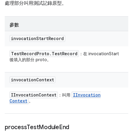
處理部分叫用測試記錄原型。
參數
invocation
Start
Record
Test
Record
Proto
.
Test
Record
：在 invocationStart
後填入的部分 proto。
invocation
Context
IInvocation
Context
IInvocation
：叫用
Context
。
process
Test
Module
End