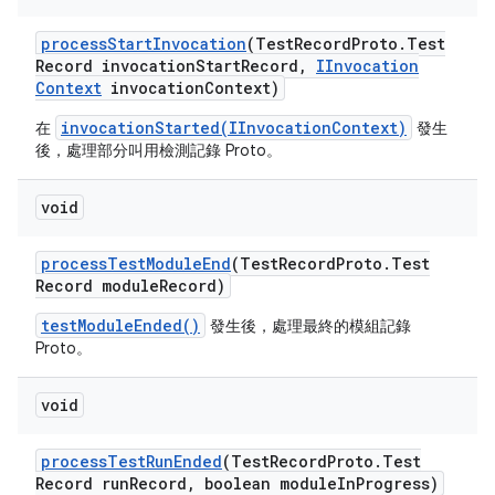
process
Start
Invocation
(Test
Record
Proto
.
Test
Record invocation
Start
Record
,
IInvocation
Context
invocation
Context)
invocationStarted(IInvocationContext)
在
發生
後，處理部分叫用檢測記錄 Proto。
void
process
Test
Module
End
(Test
Record
Proto
.
Test
Record module
Record)
testModuleEnded()
發生後，處理最終的模組記錄
Proto。
void
process
Test
Run
Ended
(Test
Record
Proto
.
Test
Record run
Record
,
boolean module
In
Progress)