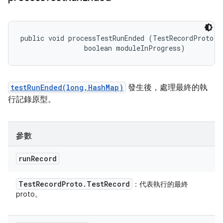
public void processTestRunEnded (TestRecordProto.Te
                boolean moduleInProgress)
testRunEnded(long,HashMap)
發生後，處理最終的執
行記錄原型。
參數
run
Record
Test
Record
Proto
.
Test
Record
：代表執行的最終
proto。