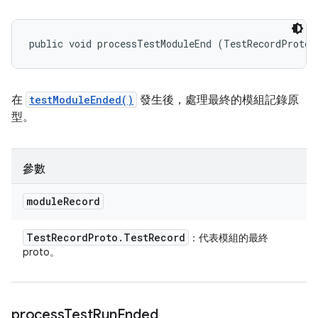
public void processTestModuleEnd (TestRecordProto.
在
testModuleEnded()
發生後，處理最終的模組記錄原
型。
參數
module
Record
Test
Record
Proto
.
Test
Record
：代表模組的最終
proto。
process
Test
Run
Ended