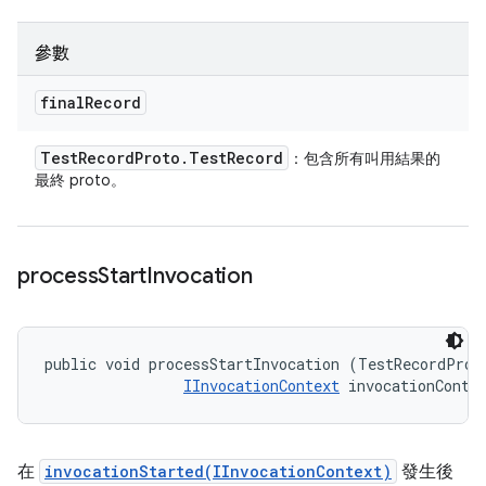
參數
final
Record
Test
Record
Proto
.
Test
Record
：包含所有叫用結果的
最終 proto。
process
Start
Invocation
public void processStartInvocation (TestRecordProto
IInvocationContext
 invocationConte
在
invocationStarted(IInvocationContext)
發生後