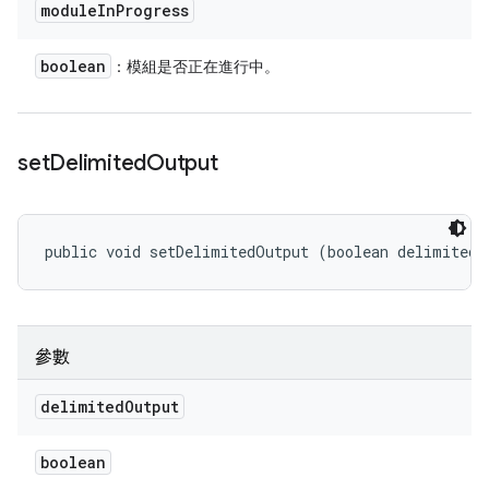
module
In
Progress
boolean
：模組是否正在進行中。
set
Delimited
Output
public void setDelimitedOutput (boolean delimitedO
參數
delimited
Output
boolean