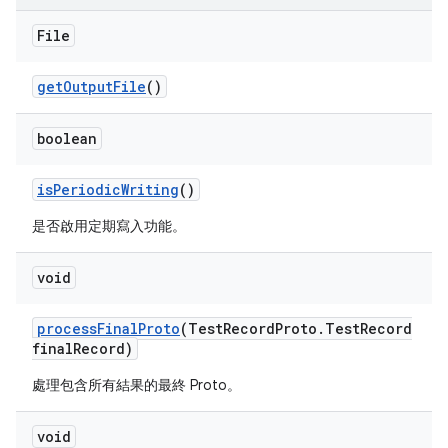
File
get
Output
File
()
boolean
is
Periodic
Writing
()
是否啟用定期寫入功能。
void
process
Final
Proto
(Test
Record
Proto
.
Test
Record
final
Record)
處理包含所有結果的最終 Proto。
void