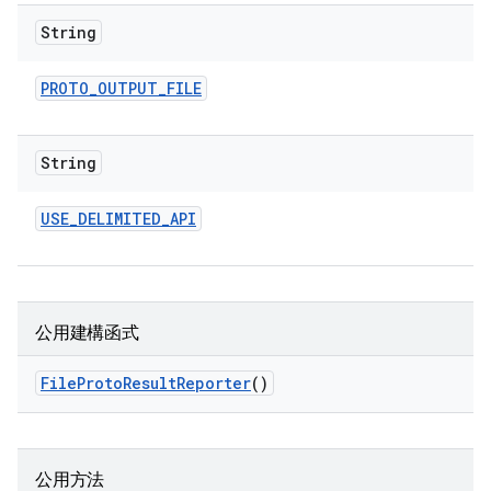
String
PROTO
_
OUTPUT
_
FILE
String
USE
_
DELIMITED
_
API
公用建構函式
File
Proto
Result
Reporter
()
公用方法