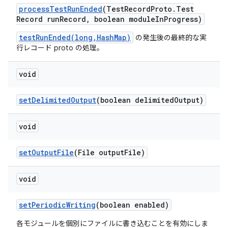
process
Test
Run
Ended
(Test
Record
Proto
.
Test
Record run
Record
,
boolean module
In
Progress)
testRunEnded(long,HashMap)
の発生後の最終的な実
行レコード proto の処理。
void
set
Delimited
Output
(boolean delimited
Output)
void
set
Output
File
(File output
File)
void
set
Periodic
Writing
(boolean enabled)
各モジュールを個別にファイルに書き込むことを有効にしま