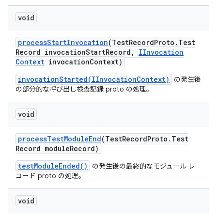
void
process
Start
Invocation
(Test
Record
Proto
.
Test
Record invocation
Start
Record
,
IInvocation
Context
invocation
Context)
invocationStarted(IInvocationContext)
の発生後
の部分的な呼び出し検査記録 proto の処理。
void
process
Test
Module
End
(Test
Record
Proto
.
Test
Record module
Record)
testModuleEnded()
の発生後の最終的なモジュール レ
コード proto の処理。
void