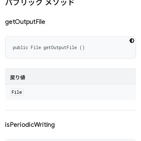
パブリック メソッド
get
Output
File
public File getOutputFile ()
戻り値
File
is
Periodic
Writing