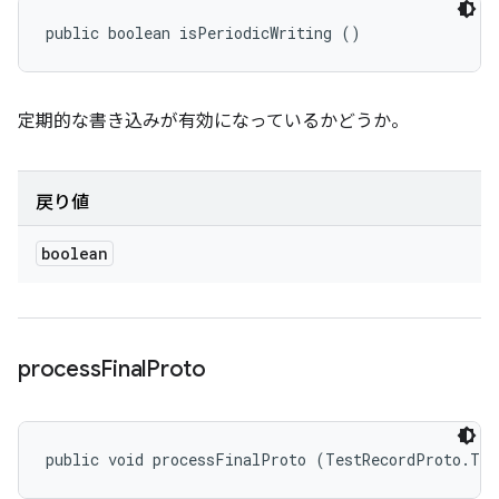
public boolean isPeriodicWriting ()
定期的な書き込みが有効になっているかどうか。
戻り値
boolean
process
Final
Proto
public void processFinalProto (TestRecordProto.Tes