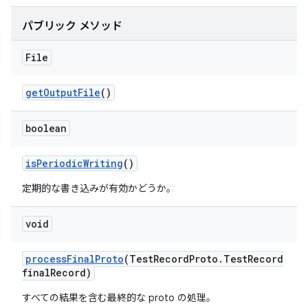
パブリック メソッド
File
get
Output
File
()
boolean
is
Periodic
Writing
()
定期的な書き込みが有効かどうか。
void
process
Final
Proto
(Test
Record
Proto
.
Test
Record
final
Record)
すべての結果を含む最終的な proto の処理。