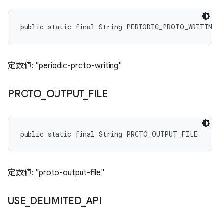
public static final String PERIODIC_PROTO_WRITING
定数値: "periodic-proto-writing"
PROTO
_
OUTPUT
_
FILE
public static final String PROTO_OUTPUT_FILE
定数値: "proto-output-file"
USE
_
DELIMITED
_
API