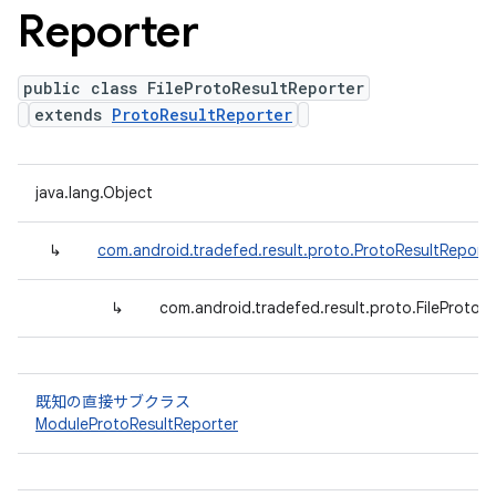
Reporter
public class FileProtoResultReporter
extends
ProtoResultReporter
java.lang.Object
↳
com.android.tradefed.result.proto.ProtoResultReport
↳
com.android.tradefed.result.proto.FileProtoR
既知の直接サブクラス
ModuleProtoResultReporter