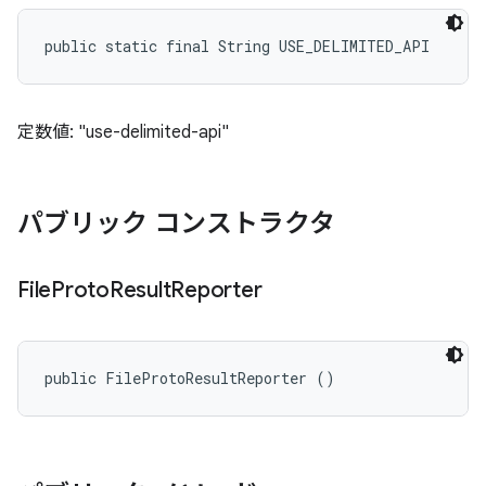
public static final String USE_DELIMITED_API
定数値: "use-delimited-api"
パブリック コンストラクタ
File
Proto
Result
Reporter
public FileProtoResultReporter ()