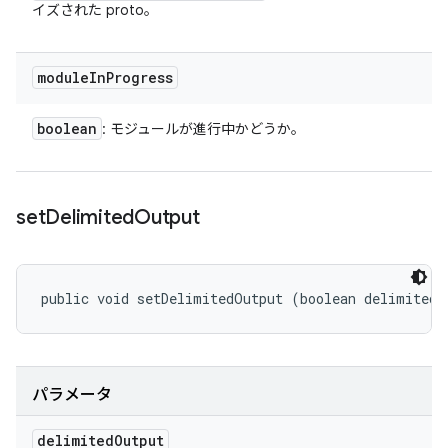
イズされた proto。
module
In
Progress
boolean
: モジュールが進行中かどうか。
set
Delimited
Output
public void setDelimitedOutput (boolean delimitedO
パラメータ
delimited
Output