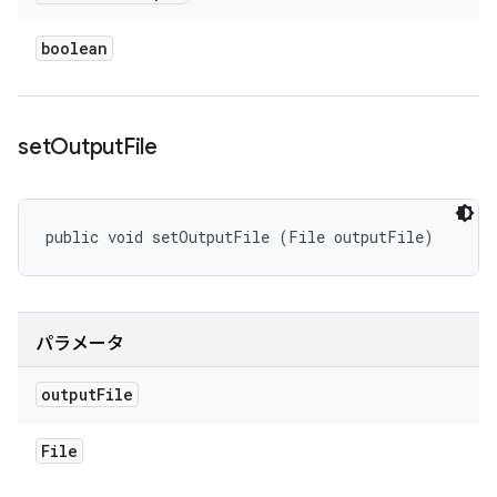
boolean
set
Output
File
public void setOutputFile (File outputFile)
パラメータ
output
File
File