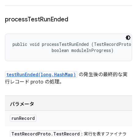
process
Test
Run
Ended
public void processTestRunEnded (TestRecordProto.Te
                boolean moduleInProgress)
testRunEnded(long,HashMap)
の発生後の最終的な実
行レコード proto の処理。
パラメータ
run
Record
Test
Record
Proto
.
Test
Record
: 実行を表すファイナラ