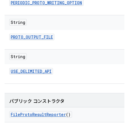
PERIODIC
_
PROTO
_
WRITING
_
OPTION
String
PROTO
_
OUTPUT
_
FILE
String
USE
_
DELIMITED
_
API
パブリック コンストラクタ
File
Proto
Result
Reporter
()