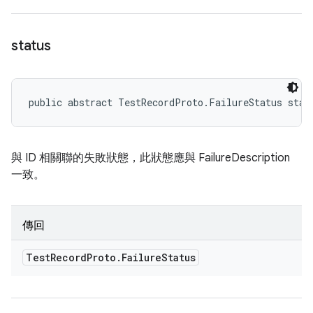
status
public abstract TestRecordProto.FailureStatus stat
與 ID 相關聯的失敗狀態，此狀態應與 FailureDescription
一致。
傳回
Test
Record
Proto
.
Failure
Status