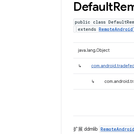
Default
Rem
public class DefaultRe
extends
RemoteAndroid
java.lang.Object
↳
com.android.tradefed
↳
com.android.t
扩展 ddmlib
RemoteAndroi