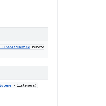
ll
Enabled
Device
remote
istener
> listeners)
。