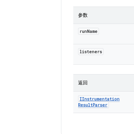
参数
run
Name
listeners
返回
IInstrumentation
Result
Parser