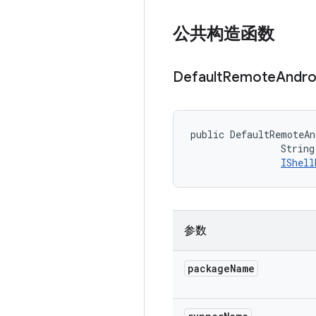
公共构造函数
Default
Remote
Andro
public DefaultRemoteAn
                String
IShell
参数
package
Name