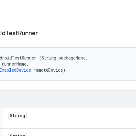
id
Test
Runner
droidTestRunner (String packageName, 

 runnerName, 

EnabledDevice
 remoteDevice)
String