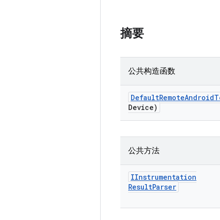
摘要
公共构造函数
Default
Remote
Android
T
Device)
公共方法
IInstrumentation
Result
Parser