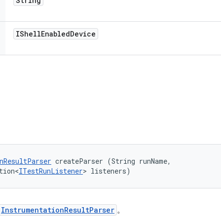
String
IShell
Enabled
Device
nResultParser
 createParser (String runName, 

tion<
ITestRunListener
> listeners)
InstrumentationResultParser
。