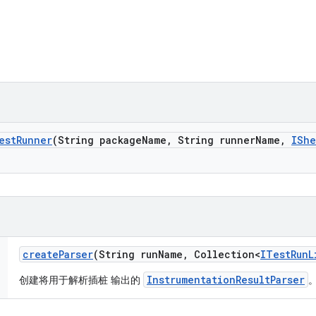
est
Runner
(String package
Name
,
String runner
Name
,
IShe
create
Parser
(String run
Name
,
Collection<
ITest
Run
L
InstrumentationResultParser
创建将用于解析插桩 输出的