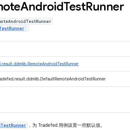
ote
Android
Test
Runner
moteAndroidTestRunner
TestRunner
.result.ddmlib.RemoteAndroidTestRunner
radefed.result.ddmlib.DefaultRemoteAndroidTestRunner
dTestRunner
，为 Tradefed 用例设置一些默认值。