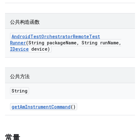
公共构造函数
Android
Test
Orchestrator
Remote
Test
Runner
(String package
Name
,
String run
Name
,
IDevice
device)
公共方法
String
get
Am
Instrument
Command
()
常量