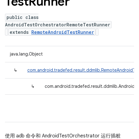
Test
Runner
public class
AndroidTestOrchestratorRemoteTestRunner
extends
RemoteAndroidTestRunner
java.lang.Object
↳
com.android.tradefed.result.ddmlib.RemoteAndroidTe
↳
com.android.tradefed.result.ddmlib.Android
使用 adb 命令和 AndroidTestOrchestrator 运行插桩