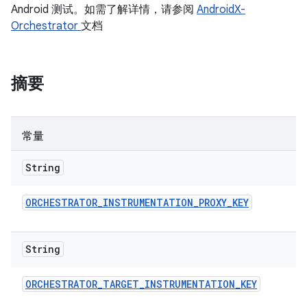
Android 测试。如需了解详情，请参阅
AndroidX-
Orchestrator
文档
摘要
常量
String
ORCHESTRATOR
_
INSTRUMENTATION
_
PROXY
_
KEY
String
ORCHESTRATOR
_
TARGET
_
INSTRUMENTATION
_
KEY