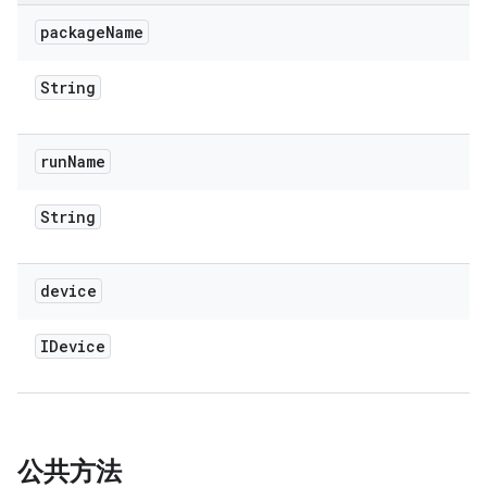
package
Name
String
run
Name
String
device
IDevice
公共方法