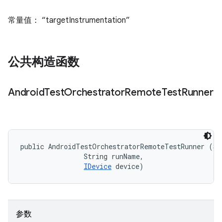
常量值： “targetInstrumentation”
公共构造函数
Android
Test
Orchestrator
Remote
Test
Runner
public AndroidTestOrchestratorRemoteTestRunner (Str
                String runName, 

IDevice
 device)
参数