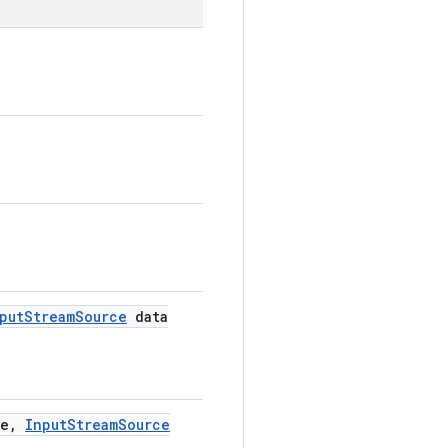
put
Stream
Source
data
e
,
Input
Stream
Source