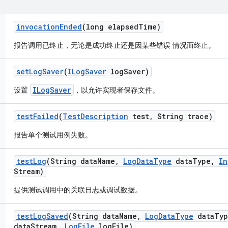
invocation
Ended
(long elapsed
Time)
报告调用已终止，无论是成功终止还是因某些错误 情况而终止。
set
Log
Saver
(
ILog
Saver
log
Saver)
ILogSaver
设置
，以允许实现者保存文件。
test
Failed
(
Test
Description
test
,
String trace)
报告单个测试用例失败。
test
Log
(String data
Name
,
Log
Data
Type
data
Type
,
In
Stream)
提供测试调用中的关联日志或调试数据。
test
Log
Saved
(String data
Name
,
Log
Data
Type
data
Typ
data
Stream
,
Log
File
log
File)