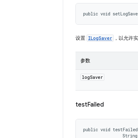
public void setLogSave
设置
ILogSaver
，以允许
参数
log
Saver
test
Failed
public void testFailed
                String