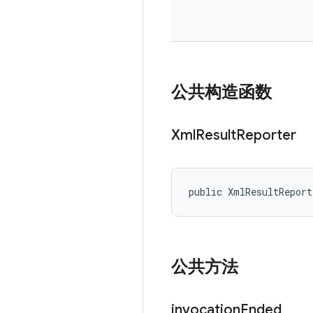
公共构造函数
Xml
Result
Reporter
public XmlResultRepor
公共方法
invocation
Ended