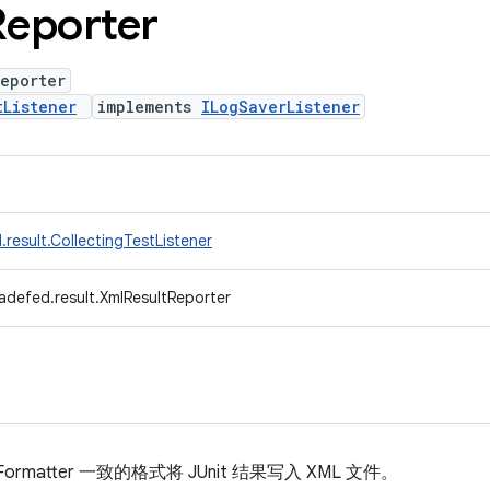
Reporter
eporter
tListener
implements
ILogSaverListener
result.CollectingTestListener
adefed.result.XmlResultReporter
ultFormatter 一致的格式将 JUnit 结果写入 XML 文件。