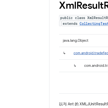
Xml
Result
public class XmlResultR
extends
CollectingTes
java.lang.Object
↳
com.android.tradefed.
↳
com.android.tr
以与 Ant 的 XMLJUnitRes