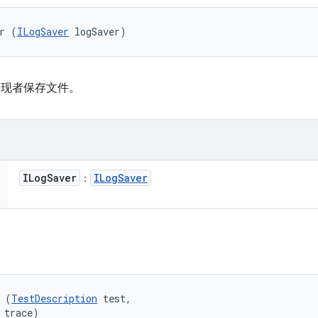
r (
ILogSaver
 logSaver)
实现者保存文件。
ILog
Saver
ILog
Saver
：
 (
TestDescription
 test, 

 trace)