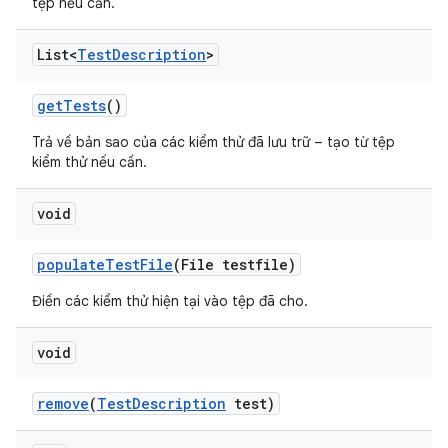
tệp nếu cần.
List<
Test
Description
>
get
Tests
()
Trả về bản sao của các kiểm thử đã lưu trữ – tạo từ tệp
kiểm thử nếu cần.
void
populate
Test
File
(File testfile)
Điền các kiểm thử hiện tại vào tệp đã cho.
void
remove
(
Test
Description
test)