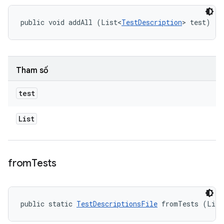
public void addAll (List<
TestDescription
> test)
Tham số
test
List
from
Tests
public static 
TestDescriptionsFile
 fromTests (List