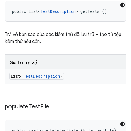
public List<
TestDescription
> getTests ()
Trả về bản sao của các kiểm thử đã lưu trữ – tạo từ tệp
kiểm thử nếu cần.
Giá trị trả về
List<
Test
Description
>
populate
Test
File
public void populateTestFile (File testfile)