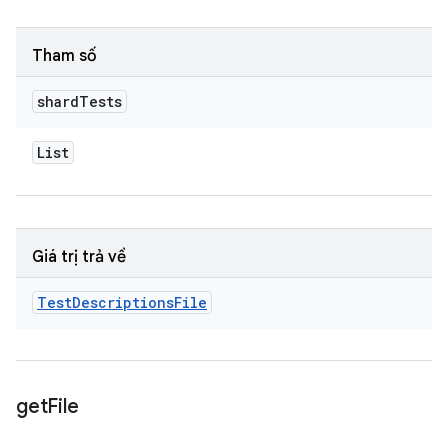
Tham số
shard
Tests
List
Giá trị trả về
Test
Descriptions
File
get
File