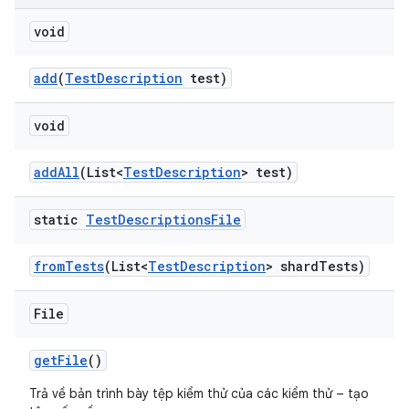
void
add
(
Test
Description
test)
void
add
All
(List<
Test
Description
> test)
static
Test
Descriptions
File
from
Tests
(List<
Test
Description
> shard
Tests)
File
get
File
()
Trả về bản trình bày tệp kiểm thử của các kiểm thử – tạo