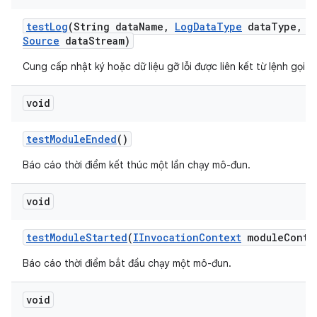
test
Log
(String data
Name
,
Log
Data
Type
data
Type
,
I
Source
data
Stream)
Cung cấp nhật ký hoặc dữ liệu gỡ lỗi được liên kết từ lệnh gọi k
void
test
Module
Ended
()
Báo cáo thời điểm kết thúc một lần chạy mô-đun.
void
test
Module
Started
(
IInvocation
Context
module
Conte
Báo cáo thời điểm bắt đầu chạy một mô-đun.
void