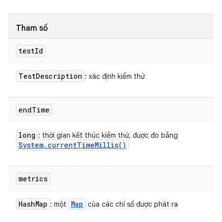
Tham số
test
Id
Test
Description
: xác định kiểm thử
end
Time
long
: thời gian kết thúc kiểm thử, được đo bằng
System
.
current
Time
Millis(
)
metrics
Hash
Map
Map
: một
của các chỉ số được phát ra