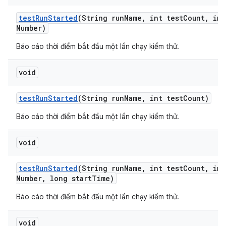
test
Run
Started
(String run
Name
,
int test
Count
,
int
Number)
Báo cáo thời điểm bắt đầu một lần chạy kiểm thử.
void
test
Run
Started
(String run
Name
,
int test
Count)
Báo cáo thời điểm bắt đầu một lần chạy kiểm thử.
void
test
Run
Started
(String run
Name
,
int test
Count
,
int
Number
,
long start
Time)
Báo cáo thời điểm bắt đầu một lần chạy kiểm thử.
void