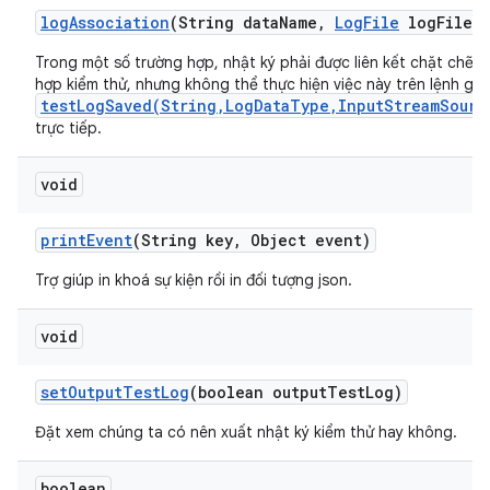
log
Association
(String data
Name
,
Log
File
log
File)
Trong một số trường hợp, nhật ký phải được liên kết chặt chẽ v
hợp kiểm thử, nhưng không thể thực hiện việc này trên lệnh gọi 
testLogSaved(String,LogDataType,InputStreamSourc
trực tiếp.
void
print
Event
(String key
,
Object event)
Trợ giúp in khoá sự kiện rồi in đối tượng json.
void
set
Output
Test
Log
(boolean output
Test
Log)
Đặt xem chúng ta có nên xuất nhật ký kiểm thử hay không.
boolean