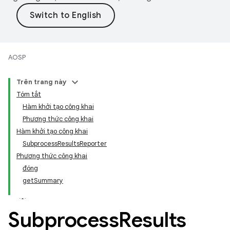
AOSP
Trên trang này
Tóm tắt
Hàm khởi tạo công khai
Phương thức công khai
Hàm khởi tạo công khai
SubprocessResultsReporter
Phương thức công khai
đóng
getSummary
Subprocess
Results