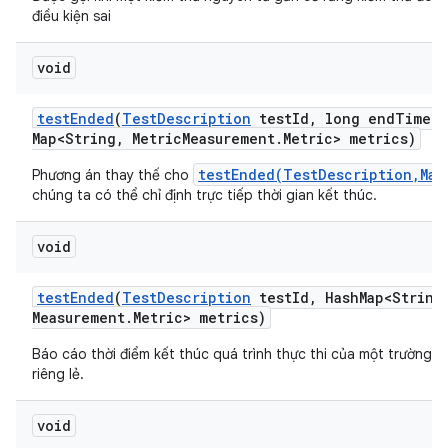
điều kiện sai
void
test
Ended
(
Test
Description
test
Id
,
long end
Time
,
Map<String
,
Metric
Measurement
.
Metric> metrics)
testEnded(TestDescription,Map
Phương án thay thế cho
chúng ta có thể chỉ định trực tiếp thời gian kết thúc.
void
test
Ended
(
Test
Description
test
Id
,
Hash
Map<String
Measurement
.
Metric> metrics)
Báo cáo thời điểm kết thúc quá trình thực thi của một trường h
riêng lẻ.
void