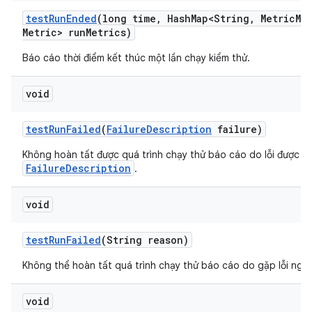
test
Run
Ended
(long time
,
Hash
Map<String
,
Metric
Me
Metric> run
Metrics)
Báo cáo thời điểm kết thúc một lần chạy kiểm thử.
void
test
Run
Failed
(
Failure
Description
failure)
Không hoàn tất được quá trình chạy thử báo cáo do lỗi được m
FailureDescription
.
void
test
Run
Failed
(String reason)
Không thể hoàn tất quá trình chạy thử báo cáo do gặp lỗi nghi
void