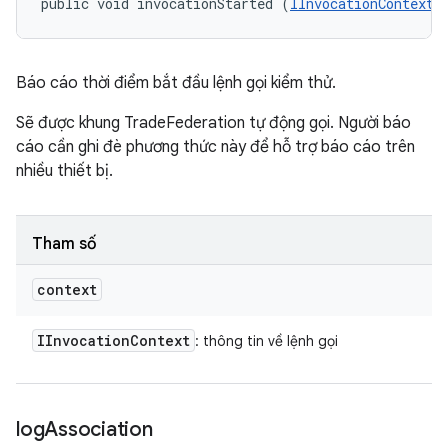
public void invocationStarted (
IInvocationContext
 
Báo cáo thời điểm bắt đầu lệnh gọi kiểm thử.
Sẽ được khung TradeFederation tự động gọi. Người báo
cáo cần ghi đè phương thức này để hỗ trợ báo cáo trên
nhiều thiết bị.
Tham số
context
IInvocation
Context
: thông tin về lệnh gọi
log
Association