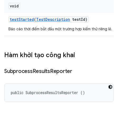
void
test
Started
(
Test
Description
test
Id)
Báo cáo thời điểm bắt đầu một trường hợp kiểm thử riêng lẻ.
Hàm khởi tạo công khai
Subprocess
Results
Reporter
public SubprocessResultsReporter ()