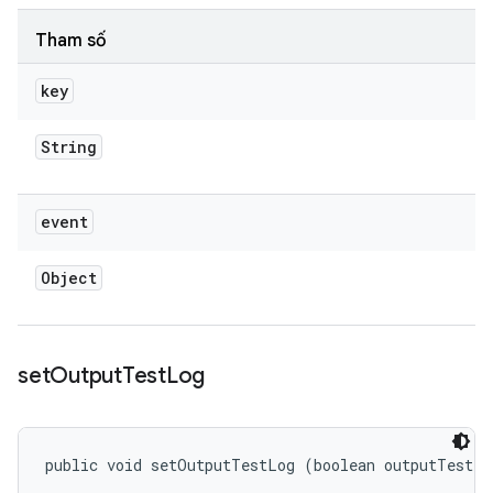
Tham số
key
String
event
Object
set
Output
Test
Log
public void setOutputTestLog (boolean outputTestLo