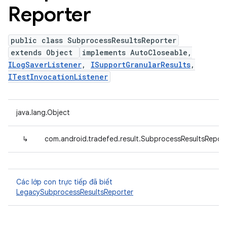
Reporter
public class SubprocessResultsReporter
extends Object
implements AutoCloseable,
ILogSaverListener
,
ISupportGranularResults
,
ITestInvocationListener
java.lang.Object
↳
com.android.tradefed.result.SubprocessResultsReport
Các lớp con trực tiếp đã biết
LegacySubprocessResultsReporter