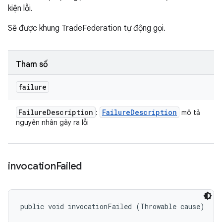
kiện lỗi.
Sẽ được khung TradeFederation tự động gọi.
Tham số
failure
Failure
Description
Failure
Description
:
mô tả
nguyên nhân gây ra lỗi
invocation
Failed
public void invocationFailed (Throwable cause)