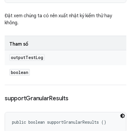
Đặt xem chúng ta có nên xuất nhật ký kiểm thử hay
không.
Tham số
output
Test
Log
boolean
support
Granular
Results
public boolean supportGranularResults ()