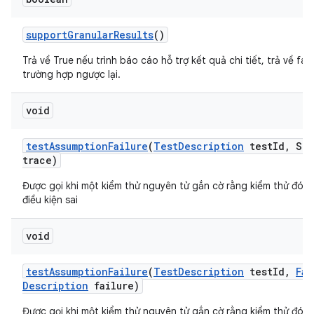
support
Granular
Results
()
Trả về True nếu trình báo cáo hỗ trợ kết quả chi tiết, trả về fal
trường hợp ngược lại.
void
test
Assumption
Failure
(
Test
Description
test
Id
,
Str
trace)
Được gọi khi một kiểm thử nguyên tử gắn cờ rằng kiểm thử đó g
điều kiện sai
void
test
Assumption
Failure
(
Test
Description
test
Id
,
Fai
Description
failure)
Được gọi khi một kiểm thử nguyên tử gắn cờ rằng kiểm thử đó g