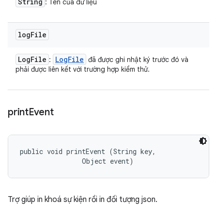
String
: Tên của dữ liệu
log
File
Log
File
Log
File
:
đã được ghi nhật ký trước đó và
phải được liên kết với trường hợp kiểm thử.
print
Event
public void printEvent (String key, 

                Object event)
Trợ giúp in khoá sự kiện rồi in đối tượng json.