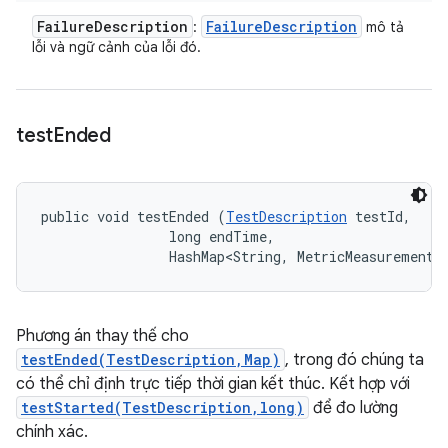
Failure
Description
Failure
Description
:
mô tả
lỗi và ngữ cảnh của lỗi đó.
test
Ended
public void testEnded (
TestDescription
 testId, 

                long endTime, 

                HashMap<String, MetricMeasurement.
Phương án thay thế cho
testEnded(TestDescription,Map)
, trong đó chúng ta
có thể chỉ định trực tiếp thời gian kết thúc. Kết hợp với
testStarted(TestDescription,long)
để đo lường
chính xác.