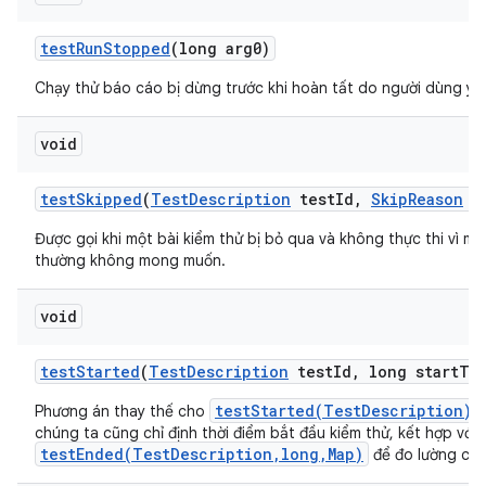
test
Run
Stopped
(long arg0)
Chạy thử báo cáo bị dừng trước khi hoàn tất do người dùng yê
void
test
Skipped
(
Test
Description
test
Id
,
Skip
Reason
re
Được gọi khi một bài kiểm thử bị bỏ qua và không thực thi vì mộ
thường không mong muốn.
void
test
Started
(
Test
Description
test
Id
,
long start
Ti
testStarted(TestDescription)
Phương án thay thế cho
,
chúng ta cũng chỉ định thời điểm bắt đầu kiểm thử, kết hợp với
testEnded(TestDescription,long,Map)
để đo lường chí