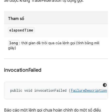
Sẽ được khung TradeFederation tự động gọi.
Tham số
elapsed
Time
long
: thời gian đã trôi qua của lệnh gọi (tính bằng mili
giây)
invocation
Failed
public void invocationFailed (
FailureDescription
 f
Báo cáo một lệnh gọi chưa hoàn chỉnh do một số điều