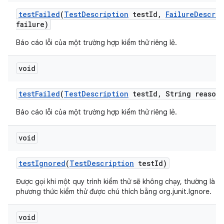
test
Failed
(
Test
Description
test
Id
,
Failure
Descrip
failure)
Báo cáo lỗi của một trường hợp kiểm thử riêng lẻ.
void
test
Failed
(
Test
Description
test
Id
,
String reason
Báo cáo lỗi của một trường hợp kiểm thử riêng lẻ.
void
test
Ignored
(
Test
Description
test
Id)
Được gọi khi một quy trình kiểm thử sẽ không chạy, thường là d
phương thức kiểm thử được chú thích bằng org.junit.Ignore.
void