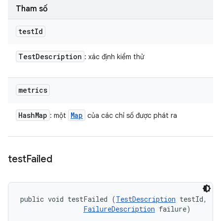
Tham số
test
Id
Test
Description
: xác định kiểm thử
metrics
Hash
Map
Map
: một
của các chỉ số được phát ra
test
Failed
public void testFailed (
TestDescription
 testId, 

FailureDescription
 failure)