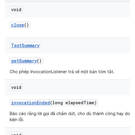
void
close
()
Test
Summary
get
Summary
()
Cho phép InvocationListener trả về một bản tóm tắt.
void
invocation
Ended
(long elapsed
Time)
Báo cáo rằng lời gọi đã chấm dứt, cho dù thành công hay do m
kiện lỗi.