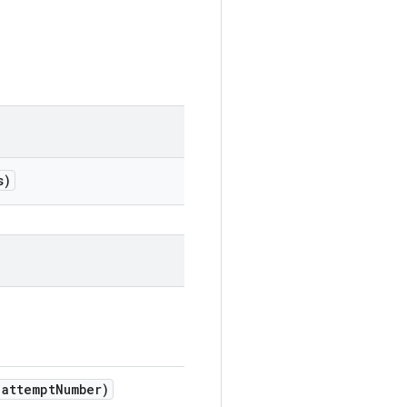
s)
attempt
Number)