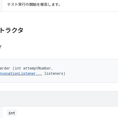
テスト実行の開始を報告します。
トラクタ
r
arder (int attemptNumber, 

nvocationListener...
 listeners)
int