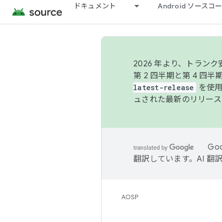
ドキュメント
Android ソース
2026 年より、トラ
第 2 四半期と第 4 四
latest-release
を使用
ュされた最新のリリース
Go
翻訳しています。AI 
AOSP