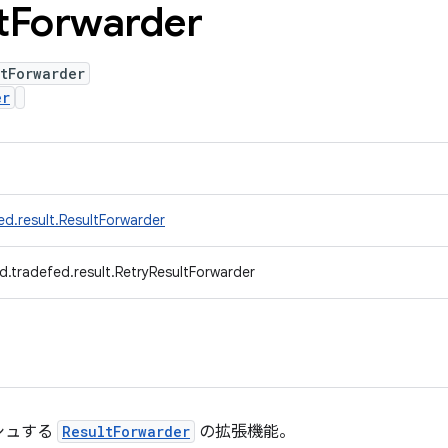
t
Forwarder
tForwarder
er
d.result.ResultForwarder
d.tradefed.result.RetryResultForwarder
シュする
ResultForwarder
の拡張機能。