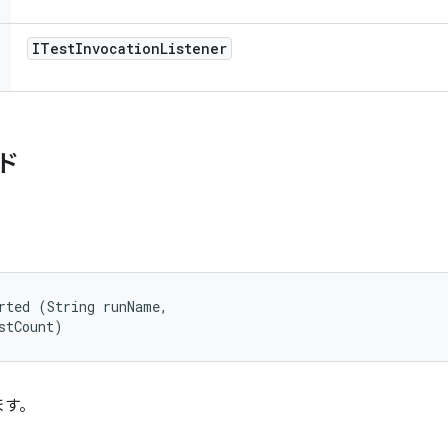
ITest
Invocation
Listener
ド
rted (String runName, 

stCount)
ます。