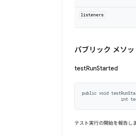
listeners
パブリック メソッ
test
Run
Started
public void testRunSta
                int te
テスト実行の開始を報告し