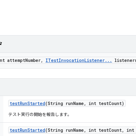
タ
nt attempt
Number
,
ITest
Invocation
Listener
.
.
.
listener
test
Run
Started
(String run
Name
,
int test
Count)
テスト実行の開始を報告します。
test
Run
Started
(String run
Name
,
int test
Count
,
int 