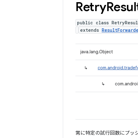
Retry
Resul
public class RetryResul
extends
ResultForward
java.lang.Object
↳
com.android.tradefe
↳
com.androi
常に特定の試行回数にプッ