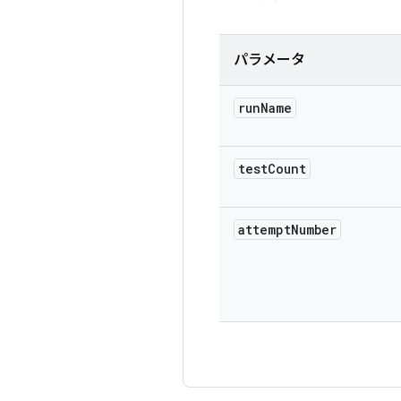
パラメータ
run
Name
test
Count
attempt
Number