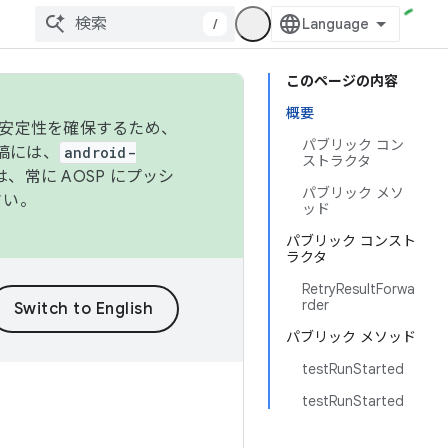
/
このページの内容
概要
の安定性を確保するため、
パブリック コン
投稿には、
android-
ストラクタ
、常に AOSP にプッシ
パブリック メソ
さい。
ッド
パブリック コンスト
ラクタ
RetryResultForwa
rder
パブリック メソッド
testRunStarted
testRunStarted