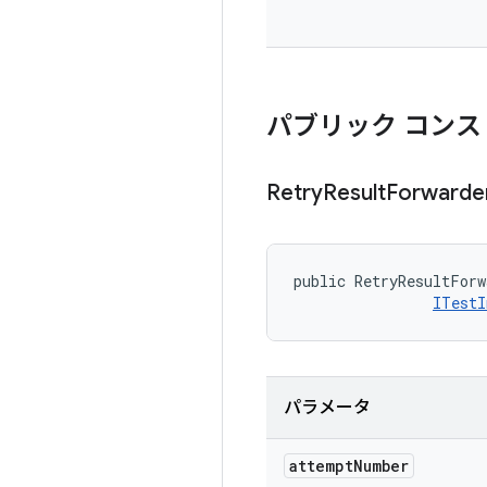
パブリック コンス
Retry
Result
Forwarde
public RetryResultForw
ITestI
パラメータ
attempt
Number