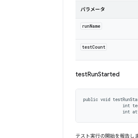
パラメータ
run
Name
test
Count
test
Run
Started
public void testRunSta
                int te
                int at
テスト実行の開始を報告し