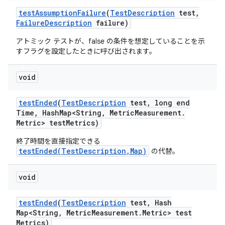
test
Assumption
Failure
(
Test
Description
test
,
Failure
Description
failure)
アトミック テストが、false の条件を想定していることを示
すフラグを設定したときに呼び出されます。
void
test
Ended
(
Test
Description
test
,
long end
Time
,
Hash
Map<String
,
Metric
Measurement
.
Metric> test
Metrics)
終了時間を直接指定できる
testEnded(TestDescription,Map)
の代替。
void
test
Ended
(
Test
Description
test
,
Hash
Map<String
,
Metric
Measurement
.
Metric> test
Metrics)