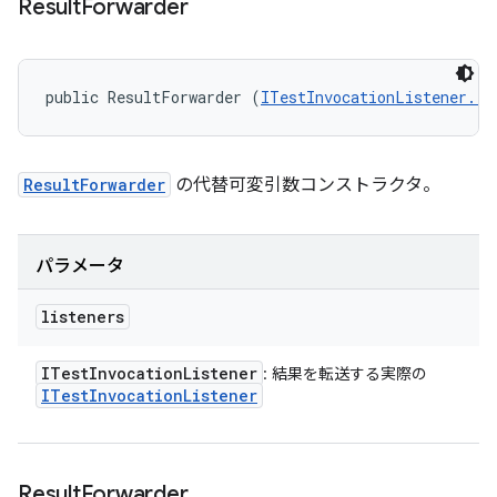
Result
Forwarder
public ResultForwarder (
ITestInvocationListener...
ResultForwarder
の代替可変引数コンストラクタ。
パラメータ
listeners
ITest
Invocation
Listener
: 結果を転送する実際の
ITest
Invocation
Listener
Result
Forwarder