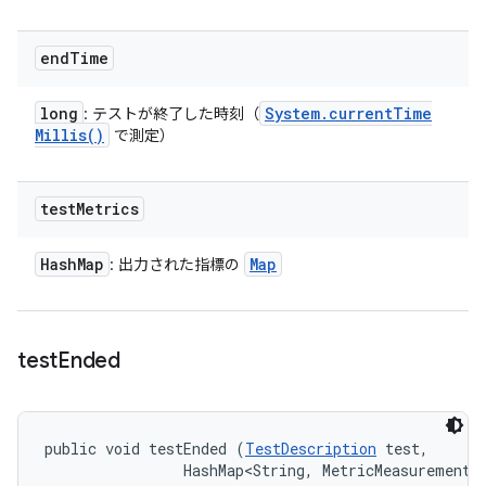
end
Time
long
System
.
current
Time
: テストが終了した時刻（
Millis(
)
で測定）
test
Metrics
Hash
Map
Map
: 出力された指標の
test
Ended
public void testEnded (
TestDescription
 test, 

                HashMap<String, MetricMeasurement.