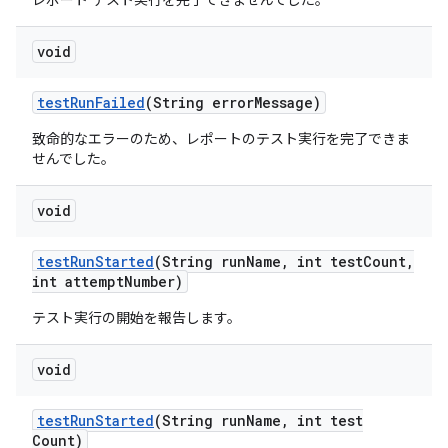
レポート テスト実行を完了できませんでした。
void
test
Run
Failed
(String error
Message)
致命的なエラーのため、レポートのテスト実行を完了できま
せんでした。
void
test
Run
Started
(String run
Name
,
int test
Count
,
int attempt
Number)
テスト実行の開始を報告します。
void
test
Run
Started
(String run
Name
,
int test
Count)