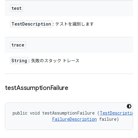
test
Test
Description
: テストを識別します
trace
String
: 失敗のスタック トレース
test
Assumption
Failure
public void testAssumptionFailure (
TestDescription
FailureDescription
 failure)