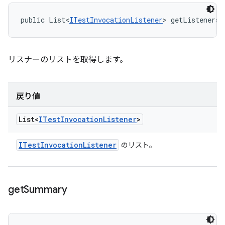
public List<
ITestInvocationListener
> getListeners 
リスナーのリストを取得します。
戻り値
List<
ITest
Invocation
Listener
>
ITest
Invocation
Listener
のリスト。
get
Summary