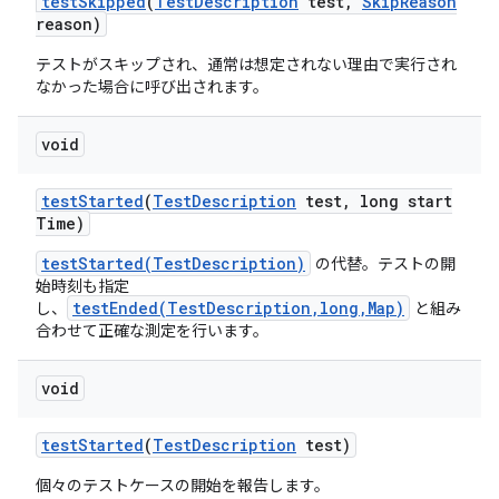
test
Skipped
(
Test
Description
test
,
Skip
Reason
reason)
テストがスキップされ、通常は想定されない理由で実行され
なかった場合に呼び出されます。
void
test
Started
(
Test
Description
test
,
long start
Time)
testStarted(TestDescription)
の代替。テストの開
始時刻も指定
testEnded(TestDescription,long,Map)
し、
と組み
合わせて正確な測定を行います。
void
test
Started
(
Test
Description
test)
個々のテストケースの開始を報告します。