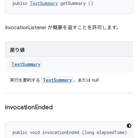
public 
TestSummary
 getSummary ()
InvocationListener が概要を返すことを許可します。
戻り値
Test
Summary
Test
Summary
実行を要約する
、または null
invocation
Ended
public void invocationEnded (long elapsedTime)