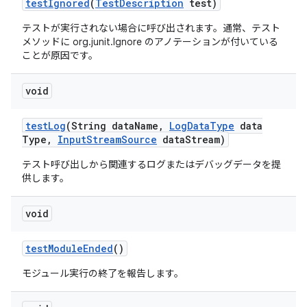
test
Ignored
(
Test
Description
test)
テストが実行されない場合に呼び出されます。通常、テスト
メソッドに org.junit.Ignore のアノテーションが付いている
ことが原因です。
void
test
Log
(String data
Name
,
Log
Data
Type
data
Type
,
Input
Stream
Source
data
Stream)
テスト呼び出しから関連するログまたはデバッグデータを提
供します。
void
test
Module
Ended
()
モジュール実行の終了を報告します。