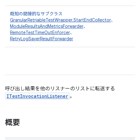
既知の間接的なサブクラス
GranularRetriableTestWrapper.StartEndCollector
、
ModuleResultsAndMetricsForwarder
、
RemoteTestTimeOutEnforcer
、
RetryLogSaverResultForwarder
呼び出し結果を他のリスナーのリストに転送する
ITestInvocationListener
。
概要