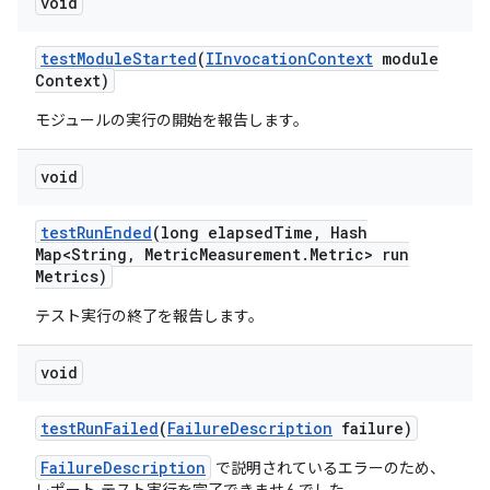
void
test
Module
Started
(
IInvocation
Context
module
Context)
モジュールの実行の開始を報告します。
void
test
Run
Ended
(long elapsed
Time
,
Hash
Map<String
,
Metric
Measurement
.
Metric> run
Metrics)
テスト実行の終了を報告します。
void
test
Run
Failed
(
Failure
Description
failure)
FailureDescription
で説明されているエラーのため、