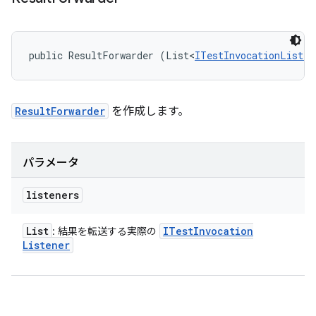
public ResultForwarder (List<
ITestInvocationListen
ResultForwarder
を作成します。
パラメータ
listeners
List
ITest
Invocation
: 結果を転送する実際の
Listener