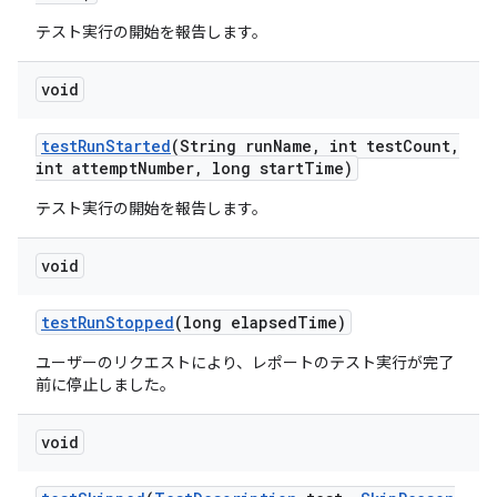
テスト実行の開始を報告します。
void
test
Run
Started
(String run
Name
,
int test
Count
,
int attempt
Number
,
long start
Time)
テスト実行の開始を報告します。
void
test
Run
Stopped
(long elapsed
Time)
ユーザーのリクエストにより、レポートのテスト実行が完了
前に停止しました。
void