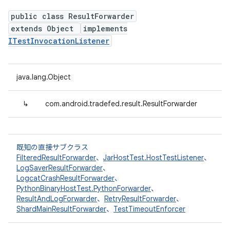
public class ResultForwarder
extends Object
implements
ITestInvocationListener
java.lang.Object
↳
com.android.tradefed.result.ResultForwarder
既知の直接サブクラス
FilteredResultForwarder
、
JarHostTest.HostTestListener
、
LogSaverResultForwarder
、
LogcatCrashResultForwarder
、
PythonBinaryHostTest.PythonForwarder
、
ResultAndLogForwarder
、
RetryResultForwarder
、
ShardMainResultForwarder
、
TestTimeoutEnforcer