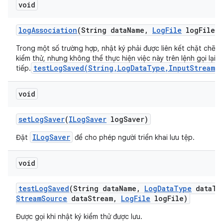
void
log
Association
(String data
Name
,
Log
File
log
File)
Trong một số trường hợp, nhật ký phải được liên kết chặt chẽ v
kiểm thử, nhưng không thể thực hiện việc này trên lệnh gọi lại t
testLogSaved(String,LogDataType,InputStreamS
tiếp.
void
set
Log
Saver
(
ILog
Saver
log
Saver)
ILogSaver
Đặt
để cho phép người triển khai lưu tệp.
void
test
Log
Saved
(String data
Name
,
Log
Data
Type
data
Ty
Stream
Source
data
Stream
,
Log
File
log
File)
Được gọi khi nhật ký kiểm thử được lưu.