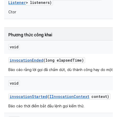
Listener
> listeners)
Ctor
Phương thức công khai
void
invocation
Ended
(long elapsed
Time)
Báo cáo rằng lời gọi đã chấm dứt, dù thành công hay do một số 
void
invocation
Started
(
IInvocation
Context
context)
Báo cáo thời điểm bắt đầu lệnh gọi kiểm thử.