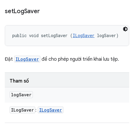
set
Log
Saver
public void setLogSaver (
ILogSaver
 logSaver)
Đặt
ILogSaver
để cho phép người triển khai lưu tệp.
Tham số
log
Saver
ILog
Saver
ILog
Saver
: