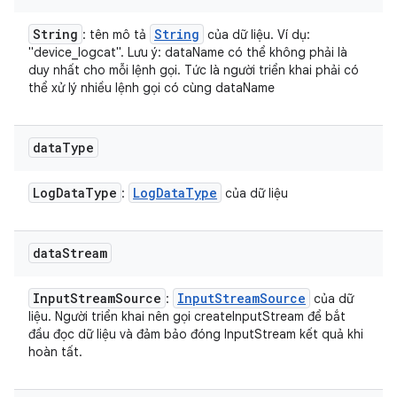
String
String
: tên mô tả
của dữ liệu. Ví dụ:
"device_logcat". Lưu ý: dataName có thể không phải là
duy nhất cho mỗi lệnh gọi. Tức là người triển khai phải có
thể xử lý nhiều lệnh gọi có cùng dataName
data
Type
Log
Data
Type
Log
Data
Type
:
của dữ liệu
data
Stream
Input
Stream
Source
Input
Stream
Source
:
của dữ
liệu. Người triển khai nên gọi createInputStream để bắt
đầu đọc dữ liệu và đảm bảo đóng InputStream kết quả khi
hoàn tất.