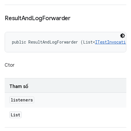
Result
And
Log
Forwarder
public ResultAndLogForwarder (List<
ITestInvocation
Ctor
Tham số
listeners
List