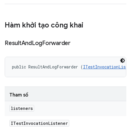
Hàm khởi tạo công khai
Result
And
Log
Forwarder
public ResultAndLogForwarder (
ITestInvocationListe
Tham số
listeners
ITest
Invocation
Listener