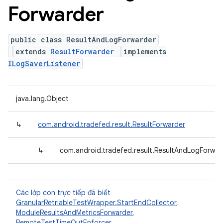
Forwarder
public class ResultAndLogForwarder
extends
ResultForwarder
implements
ILogSaverListener
java.lang.Object
↳
com.android.tradefed.result.ResultForwarder
↳
com.android.tradefed.result.ResultAndLogForwar
Các lớp con trực tiếp đã biết
GranularRetriableTestWrapper.StartEndCollector
,
ModuleResultsAndMetricsForwarder
,
RemoteTestTimeOutEnforcer