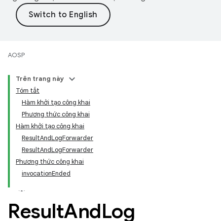
AOSP
Trên trang này
Tóm tắt
Hàm khởi tạo công khai
Phương thức công khai
Hàm khởi tạo công khai
ResultAndLogForwarder
ResultAndLogForwarder
Phương thức công khai
invocationEnded
Result
And
Log