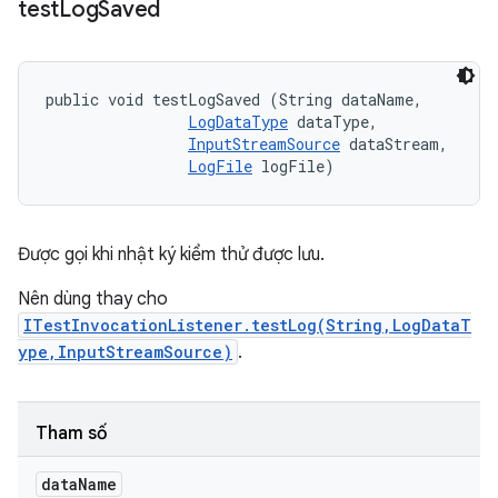
test
Log
Saved
public void testLogSaved (String dataName, 

LogDataType
 dataType, 

InputStreamSource
 dataStream, 

LogFile
 logFile)
Được gọi khi nhật ký kiểm thử được lưu.
Nên dùng thay cho
ITestInvocationListener.testLog(String,LogDataT
ype,InputStreamSource)
.
Tham số
data
Name