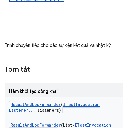
Trình chuyển tiếp cho các sự kiện kết quả và nhật ký.
Tóm tắt
Hàm khởi tạo công khai
Result
And
Log
Forwarder
(
ITest
Invocation
Listener
.
.
.
listeners)
Result
And
Log
Forwarder
(List<
ITest
Invocation