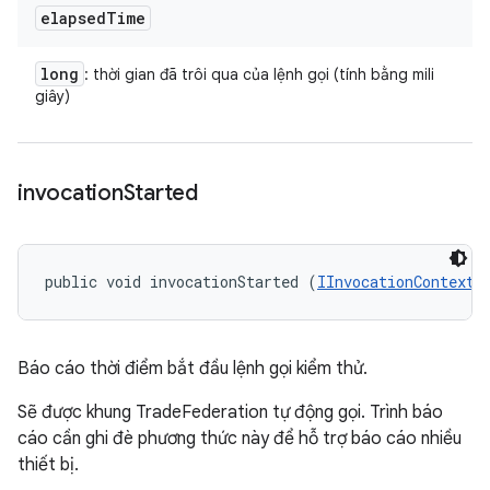
elapsed
Time
long
: thời gian đã trôi qua của lệnh gọi (tính bằng mili
giây)
invocation
Started
public void invocationStarted (
IInvocationContext
 
Báo cáo thời điểm bắt đầu lệnh gọi kiểm thử.
Sẽ được khung TradeFederation tự động gọi. Trình báo
cáo cần ghi đè phương thức này để hỗ trợ báo cáo nhiều
thiết bị.