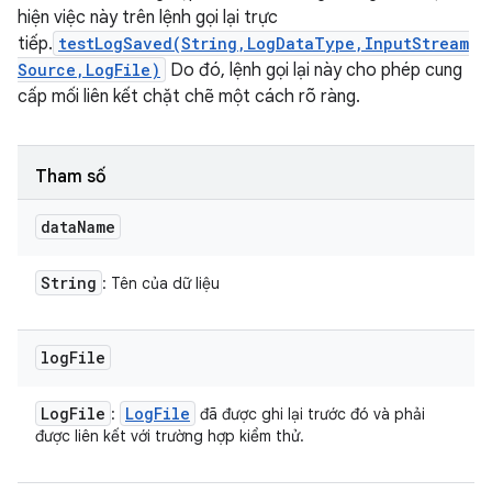
hiện việc này trên lệnh gọi lại trực
tiếp.
testLogSaved(String,LogDataType,InputStream
Source,LogFile)
Do đó, lệnh gọi lại này cho phép cung
cấp mối liên kết chặt chẽ một cách rõ ràng.
Tham số
data
Name
String
: Tên của dữ liệu
log
File
Log
File
Log
File
:
đã được ghi lại trước đó và phải
được liên kết với trường hợp kiểm thử.