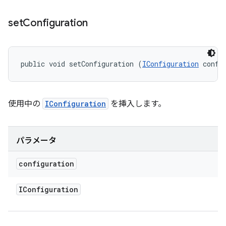
set
Configuration
public void setConfiguration (
IConfiguration
 confi
使用中の
IConfiguration
を挿入します。
パラメータ
configuration
IConfiguration