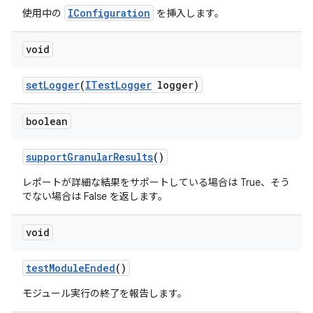
IConfiguration
使用中の
を挿入します。
void
set
Logger
(
ITest
Logger
logger)
boolean
support
Granular
Results
()
レポートが詳細な結果をサポートしている場合は True、そう
でない場合は False を返します。
void
test
Module
Ended
()
モジュール実行の終了を報告します。