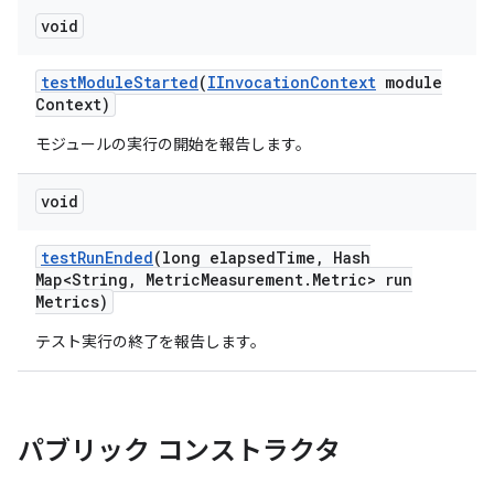
void
test
Module
Started
(
IInvocation
Context
module
Context)
モジュールの実行の開始を報告します。
void
test
Run
Ended
(long elapsed
Time
,
Hash
Map<String
,
Metric
Measurement
.
Metric> run
Metrics)
テスト実行の終了を報告します。
パブリック コンストラクタ