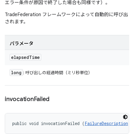
エラー条件が原因で終了した場合も同様です）。
TradeFederation フレームワークによって自動的に呼び出
されます。
パラメータ
elapsed
Time
long
: 呼び出しの経過時間（ミリ秒単位）
invocation
Failed
public void invocationFailed (
FailureDescription
 f