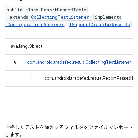
public class ReportPassedTests
extends
CollectingTestListener
implements
IConfigurationReceiver
,
ISupportGranularResults
java.lang.Object
↳
com.android.tradefed.result.CollectingTestListener
↳
com.android.tradefed.result.ReportPassedTes
合格したテストを除外するフィルタをファイルでレポート
します。