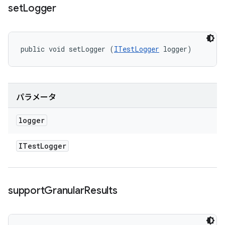
set
Logger
public void setLogger (
ITestLogger
 logger)
パラメータ
logger
ITest
Logger
support
Granular
Results