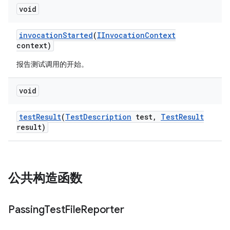
void
invocation
Started
(
IInvocation
Context
context)
报告测试调用的开始。
void
test
Result
(
Test
Description
test
,
Test
Result
result)
公共构造函数
Passing
Test
File
Reporter