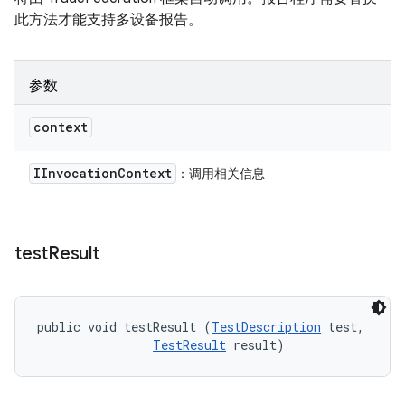
此方法才能支持多设备报告。
参数
context
IInvocation
Context
：调用相关信息
test
Result
public void testResult (
TestDescription
 test, 

TestResult
 result)