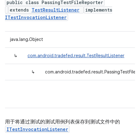
public class PassingTestFileReporter
extends
TestResultListener
implements
ITestInvocationListener
java.lang.Object
↳
com.android.tradefed.result.TestResultListener
↳
com.android.tradefed.result.PassingTestFileR
用于将通过测试的测试用例列表保存到测试文件中的
ITestInvocationListener