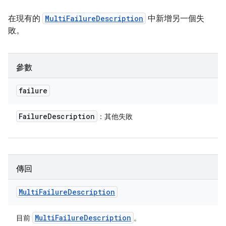
在現有的
MultiFailureDescription
中新增另一個失
敗。
參數
failure
Failure
Description
：其他失敗
傳回
Multi
Failure
Description
Multi
Failure
Description
目前
。