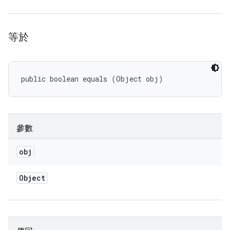
等於
public boolean equals (Object obj)
參數
obj
Object