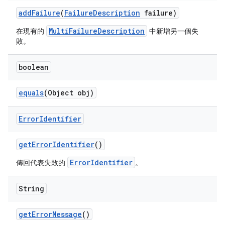
add
Failure
(
Failure
Description
failure)
MultiFailureDescription
在現有的
中新增另一個失
敗。
boolean
equals
(Object obj)
Error
Identifier
get
Error
Identifier
()
ErrorIdentifier
傳回代表失敗的
。
String
get
Error
Message
()