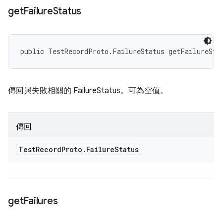
get
Failure
Status
public TestRecordProto.FailureStatus getFailureSta
傳回與失敗相關的 FailureStatus。可為空值。
傳回
Test
Record
Proto
.
Failure
Status
get
Failures