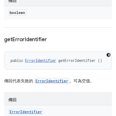
傳回
boolean
get
Error
Identifier
public 
ErrorIdentifier
 getErrorIdentifier ()
傳回代表失敗的
ErrorIdentifier
。可為空值。
傳回
Error
Identifier