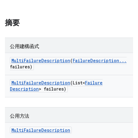
摘要
公用建構函式
Multi
Failure
Description
(
Failure
Description
.
.
.
failures)
Multi
Failure
Description
(List<
Failure
Description
> failures)
公用方法
Multi
Failure
Description