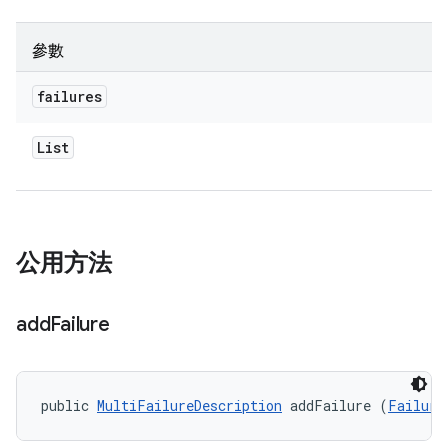
參數
failures
List
公用方法
add
Failure
public 
MultiFailureDescription
 addFailure (
Failure