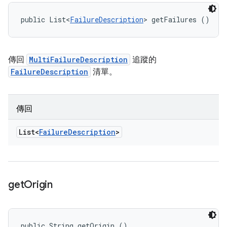
public List<
FailureDescription
> getFailures ()
傳回
MultiFailureDescription
追蹤的
FailureDescription
清單。
傳回
List<
Failure
Description
>
get
Origin
public String getOrigin ()