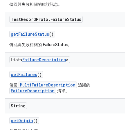
傳回與失敗相關的錯誤訊息。
Test
Record
Proto
.
Failure
Status
get
Failure
Status
()
傳回與失敗相關的 FailureStatus。
List<
Failure
Description
>
get
Failures
()
MultiFailureDescription
傳回
追蹤的
FailureDescription
清單。
String
get
Origin
()