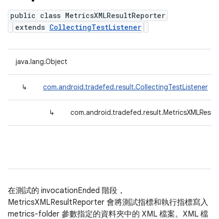
public class MetricsXMLResultReporter
extends
CollectingTestListener
java.lang.Object
↳
com.android.tradefed.result.CollectingTestListener
↳
com.android.tradefed.result.MetricsXMLResul
在測試的 invocationEnded 階段，
MetricsXMLResultReporter 會將測試指標和執行指標寫入
metrics-folder 參數指定的資料夾中的 XML 檔案。XML 檔