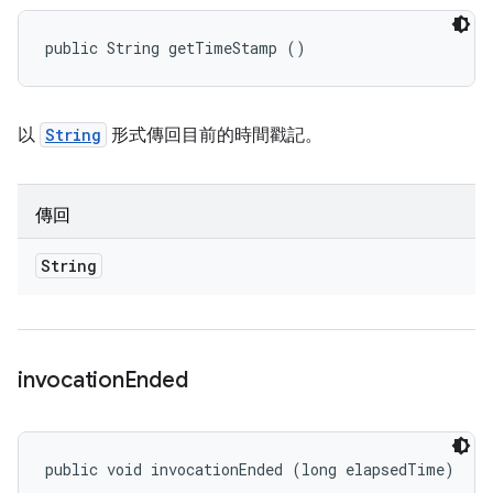
public String getTimeStamp ()
以
String
形式傳回目前的時間戳記。
傳回
String
invocation
Ended
public void invocationEnded (long elapsedTime)