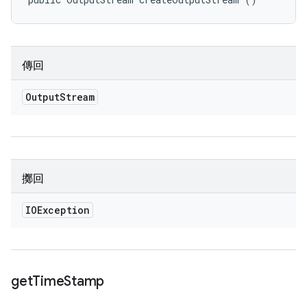
傳回
Output
Stream
擲回
IOException
get
Time
Stamp