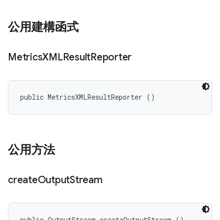
公用建構函式
Metrics
XMLResult
Reporter
public MetricsXMLResultReporter ()
公用方法
create
Output
Stream
public OutputStream createOutputStream ()